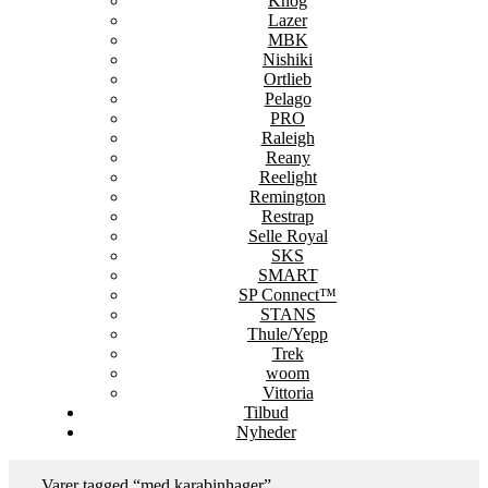
Knog
Lazer
MBK
Nishiki
Ortlieb
Pelago
PRO
Raleigh
Reany
Reelight
Remington
Restrap
Selle Royal
SKS
SMART
SP Connect™
STANS
Thule/Yepp
Trek
woom
Vittoria
Tilbud
Nyheder
Varer tagged “med karabinhager”