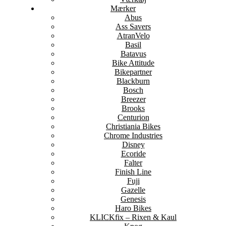
Mærker
Abus
Ass Savers
AtranVelo
Basil
Batavus
Bike Attitude
Bikepartner
Blackburn
Bosch
Breezer
Brooks
Centurion
Christiania Bikes
Chrome Industries
Disney
Ecoride
Falter
Finish Line
Fuji
Gazelle
Genesis
Haro Bikes
KLICKfix – Rixen & Kaul