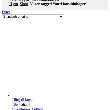
Hjem
Shop
Varer tagged “med karabinhager”
Filter
Tilføj til kurv
Se hurtigt
Cykeltasker
,
Ortlieb