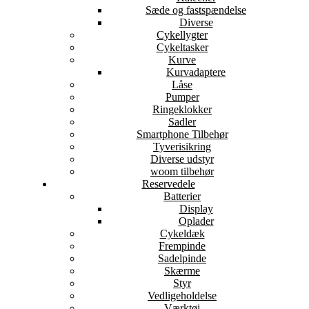
Sæde og fastspændelse
Diverse
Cykellygter
Cykeltasker
Kurve
Kurvadaptere
Låse
Pumper
Ringeklokker
Sadler
Smartphone Tilbehør
Tyverisikring
Diverse udstyr
woom tilbehør
Reservedele
Batterier
Display
Oplader
Cykeldæk
Frempinde
Sadelpinde
Skærme
Styr
Vedligeholdelse
Værktøj