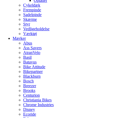
Oplader
Cykeldæk
Frempinde
Sadelpinde
Skærme
Styr
Vedligeholdelse
Værktøj
Mærker
Abus
Ass Savers
AtranVelo
Basil
Batavus
Bike Attitude
Bikepartner
Blackburn
Bosch
Breezer
Brooks
Centurion
Christiania Bikes
Chrome Industries
Disney
Ecoride