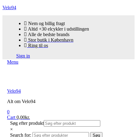
Velo94
Nem og billig fragt
Altid +30 elcykler i udstillingen
Alle de bedste brands
Stor butik i København
Ring til os
Sign in
Menu
Velo94
Alt om Velo94
0
Cart
0,00
kr.
Søg efter produkt
×
Search for:
Søg