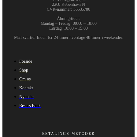
2200 København N
CVR-nummer
:
36536780
Åbningstider:
Mandag – Fredag: 09:00 – 18:00
Lørdag: 10:00 – 15:00
Mail svartid: Inden for 24 timer hverdage 48 timer i weekender.
Forside
Shop
Om os
Kontakt
Nyheder
Resurs Bank
BETALINGS METODER