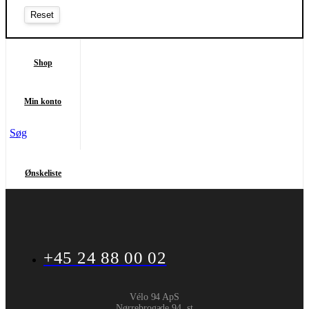
Shop
Min konto
Søg
Ønskeliste
+45 24 88 00 02
Vélo 94 ApS
Nørrebrogade 94, st