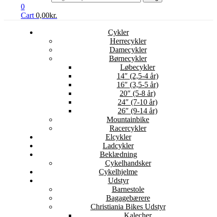
0
Cart
0,00
kr.
Cykler
Herrecykler
Damecykler
Børnecykler
Løbecykler
14″ (2,5-4 år)
16″ (3,5-5 år)
20″ (5-8 år)
24″ (7-10 år)
26″ (9-14 år)
Mountainbike
Racercykler
Elcykler
Ladcykler
Beklædning
Cykelhandsker
Cykelhjelme
Udstyr
Barnestole
Bagagebærere
Christiania Bikes Udstyr
Kalecher