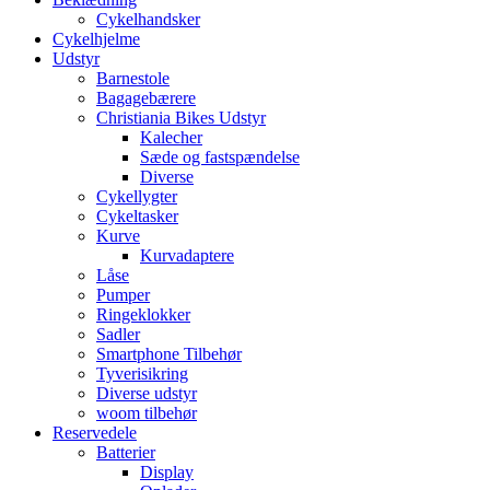
Cykelhandsker
Cykelhjelme
Udstyr
Barnestole
Bagagebærere
Christiania Bikes Udstyr
Kalecher
Sæde og fastspændelse
Diverse
Cykellygter
Cykeltasker
Kurve
Kurvadaptere
Låse
Pumper
Ringeklokker
Sadler
Smartphone Tilbehør
Tyverisikring
Diverse udstyr
woom tilbehør
Reservedele
Batterier
Display