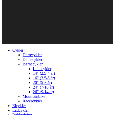
Cykler
Herrecykler
Damecykler
Børnecykler
Løbecykler
14″ (2,5-4 år)
16″ (3,5-5 år)
20″ (5-8 år)
24″ (7-10 år)
26″ (9-14 år)
Mountainbike
Racercykler
Elcykler
Ladcykler
Beklædning