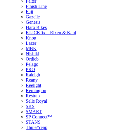
Falter
Finish Line
Fuji
Gazelle
Genesis
Haro Bikes
KLICKfix – Rixen & Kaul
Knog
Lazer
MBK
Nishiki
Ortlieb
Pelago
PRO
Raleigh
Reany
Reelight
Remington
Restrap
Selle Royal
SKS
SMART
SP Connect™
STANS
Thule/Yepp