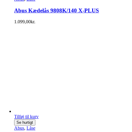
Abus Kædelås 9808K/140 X-PLUS
1.099,00
kr.
Tilføj til kurv
Se hurtigt
Abus
,
Låse