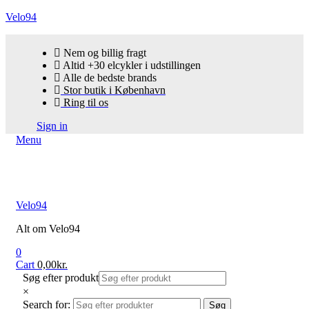
Velo94
Nem og billig fragt
Altid +30 elcykler i udstillingen
Alle de bedste brands
Stor butik i København
Ring til os
Sign in
Menu
Velo94
Alt om Velo94
0
Cart
0,00
kr.
Søg efter produkt
×
Search for:
Søg