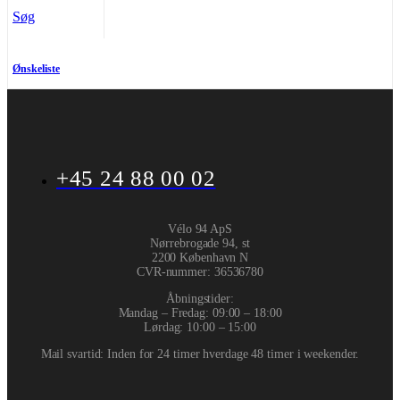
Søg
Ønskeliste
+45 24 88 00 02
Vélo 94 ApS
Nørrebrogade 94, st
2200 København N
CVR-nummer
:
36536780
Åbningstider:
Mandag – Fredag: 09:00 – 18:00
Lørdag: 10:00 – 15:00
Mail svartid: Inden for 24 timer hverdage 48 timer i weekender.