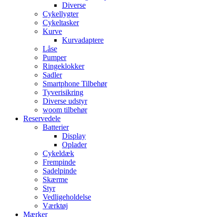
Diverse
Cykellygter
Cykeltasker
Kurve
Kurvadaptere
Låse
Pumper
Ringeklokker
Sadler
Smartphone Tilbehør
Tyverisikring
Diverse udstyr
woom tilbehør
Reservedele
Batterier
Display
Oplader
Cykeldæk
Frempinde
Sadelpinde
Skærme
Styr
Vedligeholdelse
Værktøj
Mærker