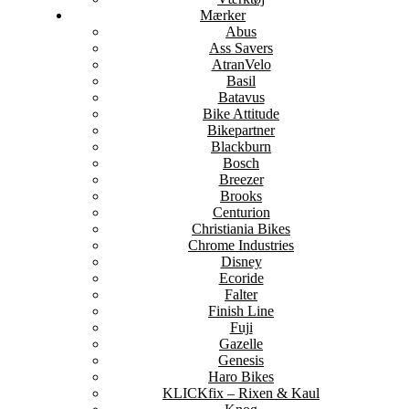
Mærker
Abus
Ass Savers
AtranVelo
Basil
Batavus
Bike Attitude
Bikepartner
Blackburn
Bosch
Breezer
Brooks
Centurion
Christiania Bikes
Chrome Industries
Disney
Ecoride
Falter
Finish Line
Fuji
Gazelle
Genesis
Haro Bikes
KLICKfix – Rixen & Kaul