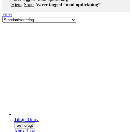
Hjem
Shop
Varer tagged “mod opdirkning”
Filter
Tilføj til kurv
Se hurtigt
Abus
,
Låse