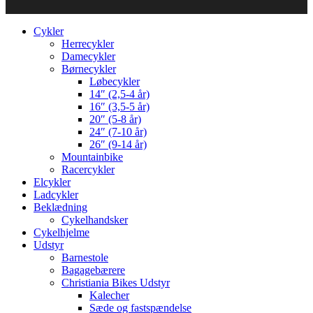
Cykler
Herrecykler
Damecykler
Børnecykler
Løbecykler
14″ (2,5-4 år)
16″ (3,5-5 år)
20″ (5-8 år)
24″ (7-10 år)
26″ (9-14 år)
Mountainbike
Racercykler
Elcykler
Ladcykler
Beklædning
Cykelhandsker
Cykelhjelme
Udstyr
Barnestole
Bagagebærere
Christiania Bikes Udstyr
Kalecher
Sæde og fastspændelse