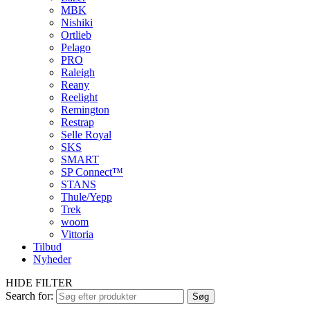
MBK
Nishiki
Ortlieb
Pelago
PRO
Raleigh
Reany
Reelight
Remington
Restrap
Selle Royal
SKS
SMART
SP Connect™
STANS
Thule/Yepp
Trek
woom
Vittoria
Tilbud
Nyheder
HIDE FILTER
Search for:
Søg