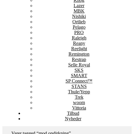
Knog
Lazer
MBK
Nishiki
Ortlieb
Pelago
PRO
Raleigh
Reany
Reelight
Remington
Restrap
Selle Royal
SKS
SMART
SP Connect™
STANS
Thule/Yepp
Trek
woom
Vittoria
Tilbud
Nyheder
Varer tagged “mod opdirkning”