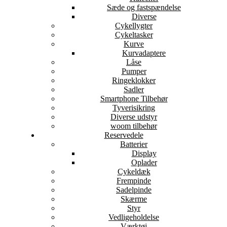
Sæde og fastspændelse
Diverse
Cykellygter
Cykeltasker
Kurve
Kurvadaptere
Låse
Pumper
Ringeklokker
Sadler
Smartphone Tilbehør
Tyverisikring
Diverse udstyr
woom tilbehør
Reservedele
Batterier
Display
Oplader
Cykeldæk
Frempinde
Sadelpinde
Skærme
Styr
Vedligeholdelse
Værktøj