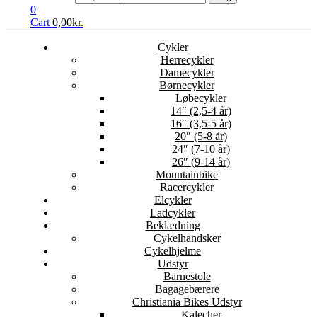
0
Cart
0,00
kr.
Cykler
Herrecykler
Damecykler
Børnecykler
Løbecykler
14″ (2,5-4 år)
16″ (3,5-5 år)
20″ (5-8 år)
24″ (7-10 år)
26″ (9-14 år)
Mountainbike
Racercykler
Elcykler
Ladcykler
Beklædning
Cykelhandsker
Cykelhjelme
Udstyr
Barnestole
Bagagebærere
Christiania Bikes Udstyr
Kalecher