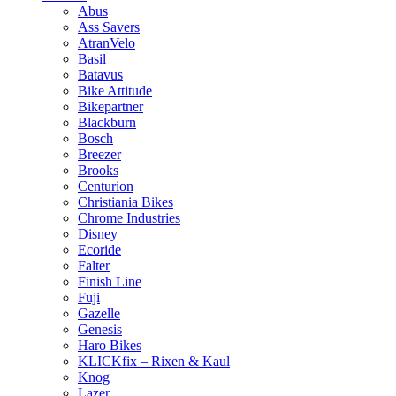
Abus
Ass Savers
AtranVelo
Basil
Batavus
Bike Attitude
Bikepartner
Blackburn
Bosch
Breezer
Brooks
Centurion
Christiania Bikes
Chrome Industries
Disney
Ecoride
Falter
Finish Line
Fuji
Gazelle
Genesis
Haro Bikes
KLICKfix – Rixen & Kaul
Knog
Lazer