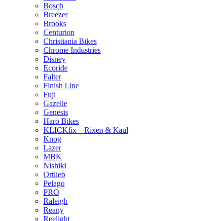
Bosch
Breezer
Brooks
Centurion
Christiania Bikes
Chrome Industries
Disney
Ecoride
Falter
Finish Line
Fuji
Gazelle
Genesis
Haro Bikes
KLICKfix – Rixen & Kaul
Knog
Lazer
MBK
Nishiki
Ortlieb
Pelago
PRO
Raleigh
Reany
Reelight