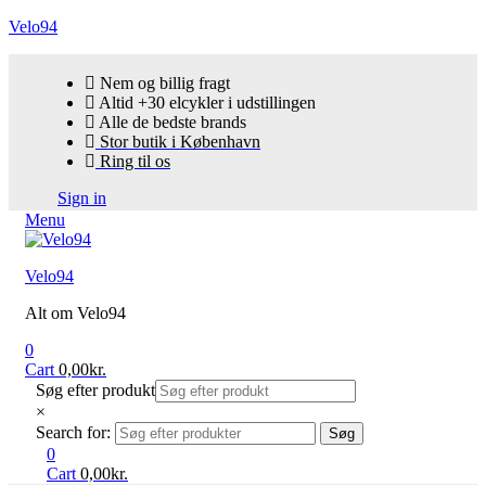
Velo94
Nem og billig fragt
Altid +30 elcykler i udstillingen
Alle de bedste brands
Stor butik i København
Ring til os
Sign in
Menu
Velo94
Alt om Velo94
0
Cart
0,00
kr.
Søg efter produkt
×
Search for:
Søg
0
Cart
0,00
kr.