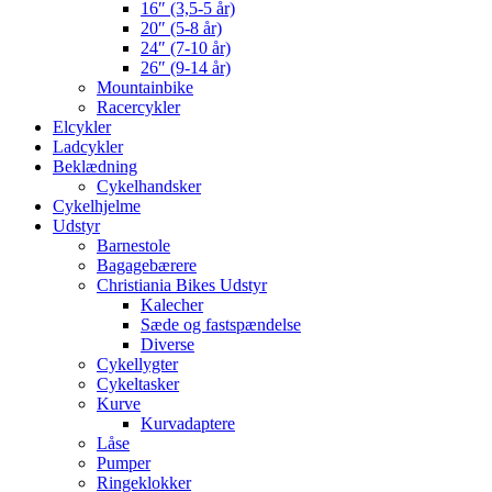
16″ (3,5-5 år)
20″ (5-8 år)
24″ (7-10 år)
26″ (9-14 år)
Mountainbike
Racercykler
Elcykler
Ladcykler
Beklædning
Cykelhandsker
Cykelhjelme
Udstyr
Barnestole
Bagagebærere
Christiania Bikes Udstyr
Kalecher
Sæde og fastspændelse
Diverse
Cykellygter
Cykeltasker
Kurve
Kurvadaptere
Låse
Pumper
Ringeklokker