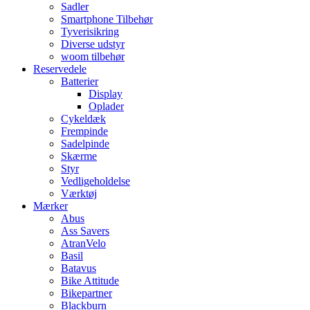
Sadler
Smartphone Tilbehør
Tyverisikring
Diverse udstyr
woom tilbehør
Reservedele
Batterier
Display
Oplader
Cykeldæk
Frempinde
Sadelpinde
Skærme
Styr
Vedligeholdelse
Værktøj
Mærker
Abus
Ass Savers
AtranVelo
Basil
Batavus
Bike Attitude
Bikepartner
Blackburn