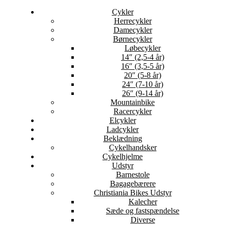
Cykler
Herrecykler
Damecykler
Børnecykler
Løbecykler
14″ (2,5-4 år)
16″ (3,5-5 år)
20″ (5-8 år)
24″ (7-10 år)
26″ (9-14 år)
Mountainbike
Racercykler
Elcykler
Ladcykler
Beklædning
Cykelhandsker
Cykelhjelme
Udstyr
Barnestole
Bagagebærere
Christiania Bikes Udstyr
Kalecher
Sæde og fastspændelse
Diverse