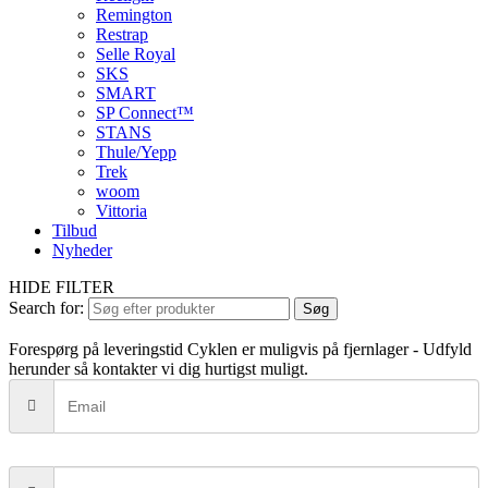
Remington
Restrap
Selle Royal
SKS
SMART
SP Connect™
STANS
Thule/Yepp
Trek
woom
Vittoria
Tilbud
Nyheder
HIDE FILTER
Search for:
Søg
Forespørg på leveringstid
Cyklen er muligvis på fjernlager - Udfyld
herunder så kontakter vi dig hurtigst muligt.