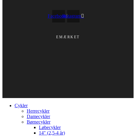
Facebook
Instagram
EMÆRKET
Cykler
Herrecykler
Damecykler
Børnecykler
Løbecykler
14″ (2,5-4 år)