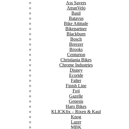
Ass Savers
AtranVelo
Basil
Batavus
Bike Attitude
Bikepartner
Blackburn
Bosch
Breezer
Brooks
Centurion
Christiania Bikes
Chrome Industries
Disney
Ecoride
Falter
Finish Line
Fuji
Gazelle
Genesis
Haro Bikes
KLICKfix – Rixen & Kaul
Knog
Lazer
MBK