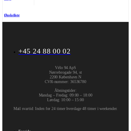
Ønskeliste
+45 24 88 00 02
Vélo 94 ApS
Nørrebrogade 94, st
2200 København N
CVR-nummer
:
36536780
Åbningstider:
Mandag – Fredag: 09:00 – 18:00
Lørdag: 10:00 – 15:00
Mail svartid: Inden for 24 timer hverdage 48 timer i weekender.