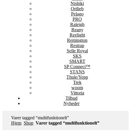
Nishiki
Ortlieb
Pelago
PRO
Raleigh
Reany
Reelight
Remington
Restrap
Selle Royal
SKS
SMART
SP Connect™
STANS
Thule/Yepp
Trek
woom
Vittoria
Tilbud
Nyheder
Varer tagged “multifunktionelt”
Hjem
Shop
Varer tagged “multifunktionelt”