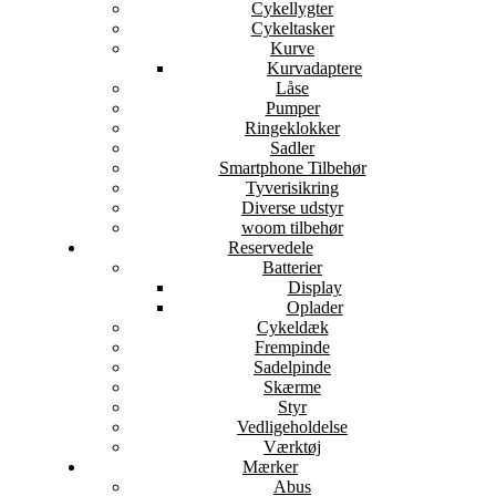
Cykellygter
Cykeltasker
Kurve
Kurvadaptere
Låse
Pumper
Ringeklokker
Sadler
Smartphone Tilbehør
Tyverisikring
Diverse udstyr
woom tilbehør
Reservedele
Batterier
Display
Oplader
Cykeldæk
Frempinde
Sadelpinde
Skærme
Styr
Vedligeholdelse
Værktøj
Mærker
Abus