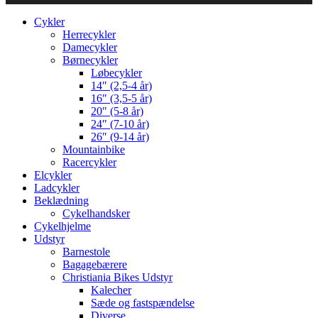
Cykler
Herrecykler
Damecykler
Børnecykler
Løbecykler
14″ (2,5-4 år)
16″ (3,5-5 år)
20″ (5-8 år)
24″ (7-10 år)
26″ (9-14 år)
Mountainbike
Racercykler
Elcykler
Ladcykler
Beklædning
Cykelhandsker
Cykelhjelme
Udstyr
Barnestole
Bagagebærere
Christiania Bikes Udstyr
Kalecher
Sæde og fastspændelse
Diverse