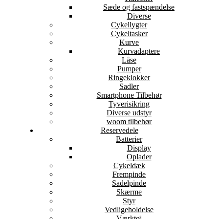
Sæde og fastspændelse
Diverse
Cykellygter
Cykeltasker
Kurve
Kurvadaptere
Låse
Pumper
Ringeklokker
Sadler
Smartphone Tilbehør
Tyverisikring
Diverse udstyr
woom tilbehør
Reservedele
Batterier
Display
Oplader
Cykeldæk
Frempinde
Sadelpinde
Skærme
Styr
Vedligeholdelse
Værktøj