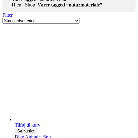
Hjem
Shop
Varer tagged “naturmateriale”
Filter
Tilføj til kurv
Se hurtigt
Bike Attitude
,
Styr