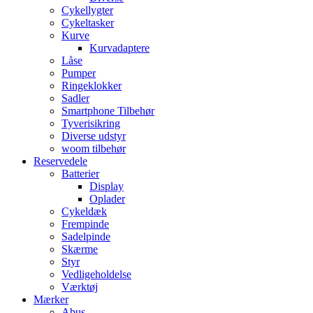
Cykellygter
Cykeltasker
Kurve
Kurvadaptere
Låse
Pumper
Ringeklokker
Sadler
Smartphone Tilbehør
Tyverisikring
Diverse udstyr
woom tilbehør
Reservedele
Batterier
Display
Oplader
Cykeldæk
Frempinde
Sadelpinde
Skærme
Styr
Vedligeholdelse
Værktøj
Mærker
Abus