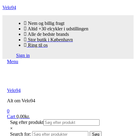
Velo94
Nem og billig fragt
Altid +30 elcykler i udstillingen
Alle de bedste brands
Stor butik i København
Ring til os
Sign in
Menu
Velo94
Alt om Velo94
0
Cart
0,00
kr.
Søg efter produkt
×
Search for:
Søg