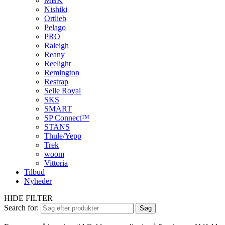
MBK
Nishiki
Ortlieb
Pelago
PRO
Raleigh
Reany
Reelight
Remington
Restrap
Selle Royal
SKS
SMART
SP Connect™
STANS
Thule/Yepp
Trek
woom
Vittoria
Tilbud
Nyheder
HIDE FILTER
Search for:
Søg