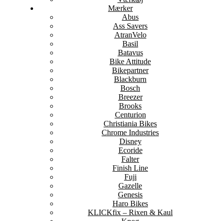
Mærker
Abus
Ass Savers
AtranVelo
Basil
Batavus
Bike Attitude
Bikepartner
Blackburn
Bosch
Breezer
Brooks
Centurion
Christiania Bikes
Chrome Industries
Disney
Ecoride
Falter
Finish Line
Fuji
Gazelle
Genesis
Haro Bikes
KLICKfix – Rixen & Kaul