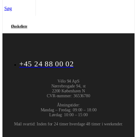
Søg
Ønskeliste
+45 24 88 00 02
Vélo 94 ApS
Nørrebrogade 94, st
2200 København N
CVR-nummer
:
36536780
Åbningstider:
Mandag – Fredag: 09:00 – 18:00
Lørdag: 10:00 – 15:00
Mail svartid: Inden for 24 timer hverdage 48 timer i weekender.