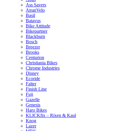
Ass Savers
AtranVelo
Basil
Batavus
Bike Attitude
Bikepartner
Blackburn
Bosch
Breezer
Brooks
Centurion
Christiania Bikes
Chrome Industries
Disney
Ecoride
Falter
Finish Line
Fuji
Gazelle
Genesis
Haro Bikes
KLICKfix – Rixen & Kaul
Knog
Lazer