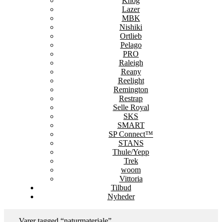
Knog
Lazer
MBK
Nishiki
Ortlieb
Pelago
PRO
Raleigh
Reany
Reelight
Remington
Restrap
Selle Royal
SKS
SMART
SP Connect™
STANS
Thule/Yepp
Trek
woom
Vittoria
Tilbud
Nyheder
Varer tagged “naturmateriale”