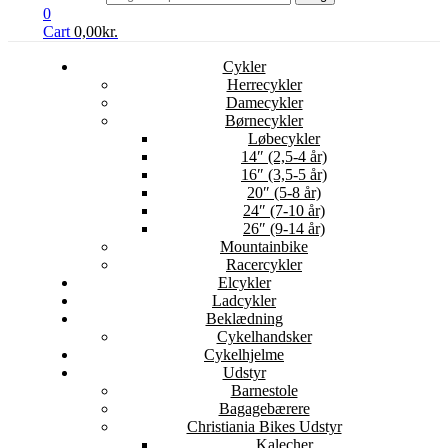
0
Cart
0,00
kr.
Cykler
Herrecykler
Damecykler
Børnecykler
Løbecykler
14″ (2,5-4 år)
16″ (3,5-5 år)
20″ (5-8 år)
24″ (7-10 år)
26″ (9-14 år)
Mountainbike
Racercykler
Elcykler
Ladcykler
Beklædning
Cykelhandsker
Cykelhjelme
Udstyr
Barnestole
Bagagebærere
Christiania Bikes Udstyr
Kalecher