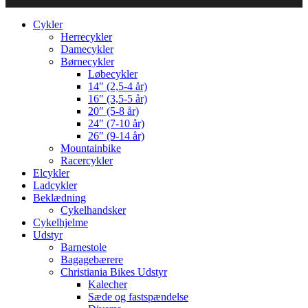
Cykler
Herrecykler
Damecykler
Børnecykler
Løbecykler
14″ (2,5-4 år)
16″ (3,5-5 år)
20″ (5-8 år)
24″ (7-10 år)
26″ (9-14 år)
Mountainbike
Racercykler
Elcykler
Ladcykler
Beklædning
Cykelhandsker
Cykelhjelme
Udstyr
Barnestole
Bagagebærere
Christiania Bikes Udstyr
Kalecher
Sæde og fastspændelse