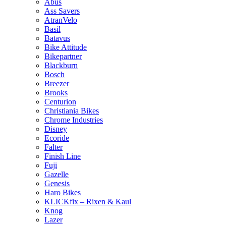
Abus
Ass Savers
AtranVelo
Basil
Batavus
Bike Attitude
Bikepartner
Blackburn
Bosch
Breezer
Brooks
Centurion
Christiania Bikes
Chrome Industries
Disney
Ecoride
Falter
Finish Line
Fuji
Gazelle
Genesis
Haro Bikes
KLICKfix – Rixen & Kaul
Knog
Lazer