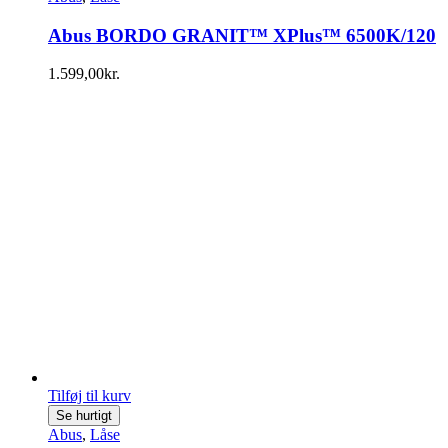
Abus BORDO GRANIT™ XPlus™ 6500K/120
1.599,00
kr.
Tilføj til kurv
Se hurtigt
Abus
,
Låse