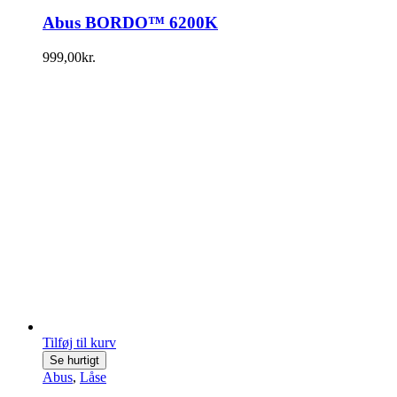
Abus BORDO™ 6200K
999,00
kr.
Tilføj til kurv
Se hurtigt
Abus
,
Låse