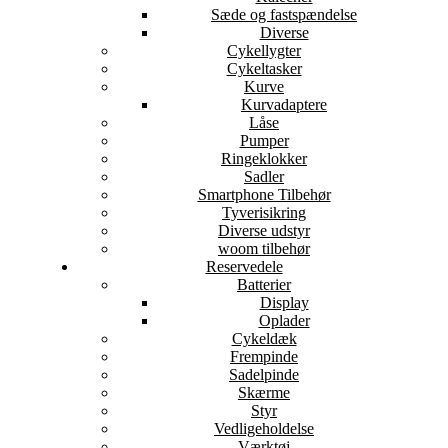
Sæde og fastspændelse
Diverse
Cykellygter
Cykeltasker
Kurve
Kurvadaptere
Låse
Pumper
Ringeklokker
Sadler
Smartphone Tilbehør
Tyverisikring
Diverse udstyr
woom tilbehør
Reservedele
Batterier
Display
Oplader
Cykeldæk
Frempinde
Sadelpinde
Skærme
Styr
Vedligeholdelse
Værktøj