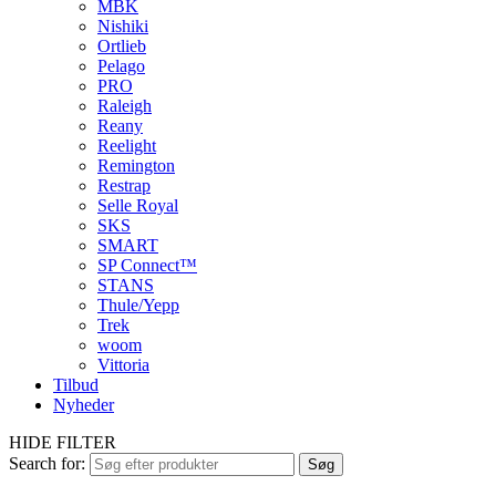
MBK
Nishiki
Ortlieb
Pelago
PRO
Raleigh
Reany
Reelight
Remington
Restrap
Selle Royal
SKS
SMART
SP Connect™
STANS
Thule/Yepp
Trek
woom
Vittoria
Tilbud
Nyheder
HIDE FILTER
Search for:
Søg