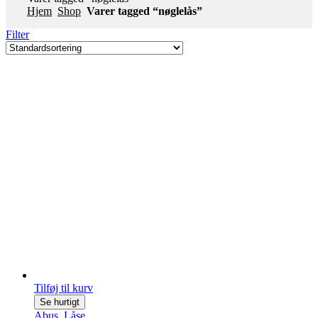
Hjem
Shop
Varer tagged “nøglelås”
Filter
Tilføj til kurv
Se hurtigt
Abus
,
Låse