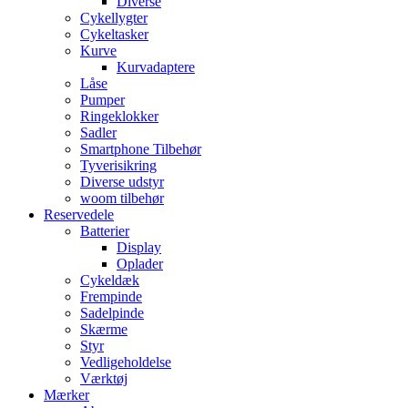
Diverse
Cykellygter
Cykeltasker
Kurve
Kurvadaptere
Låse
Pumper
Ringeklokker
Sadler
Smartphone Tilbehør
Tyverisikring
Diverse udstyr
woom tilbehør
Reservedele
Batterier
Display
Oplader
Cykeldæk
Frempinde
Sadelpinde
Skærme
Styr
Vedligeholdelse
Værktøj
Mærker