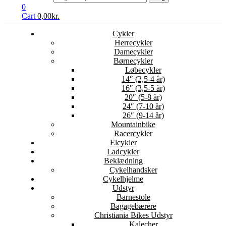
0
Cart
0,00
kr.
Cykler
Herrecykler
Damecykler
Børnecykler
Løbecykler
14″ (2,5-4 år)
16″ (3,5-5 år)
20″ (5-8 år)
24″ (7-10 år)
26″ (9-14 år)
Mountainbike
Racercykler
Elcykler
Ladcykler
Beklædning
Cykelhandsker
Cykelhjelme
Udstyr
Barnestole
Bagagebærere
Christiania Bikes Udstyr
Kalecher