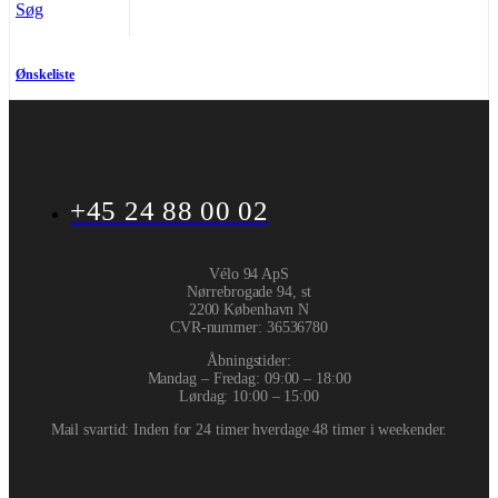
Søg
Ønskeliste
+45 24 88 00 02
Vélo 94 ApS
Nørrebrogade 94, st
2200 København N
CVR-nummer
:
36536780
Åbningstider:
Mandag – Fredag: 09:00 – 18:00
Lørdag: 10:00 – 15:00
Mail svartid: Inden for 24 timer hverdage 48 timer i weekender.