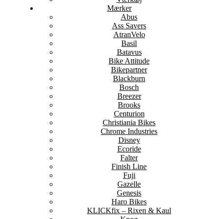
Mærker
Abus
Ass Savers
AtranVelo
Basil
Batavus
Bike Attitude
Bikepartner
Blackburn
Bosch
Breezer
Brooks
Centurion
Christiania Bikes
Chrome Industries
Disney
Ecoride
Falter
Finish Line
Fuji
Gazelle
Genesis
Haro Bikes
KLICKfix – Rixen & Kaul