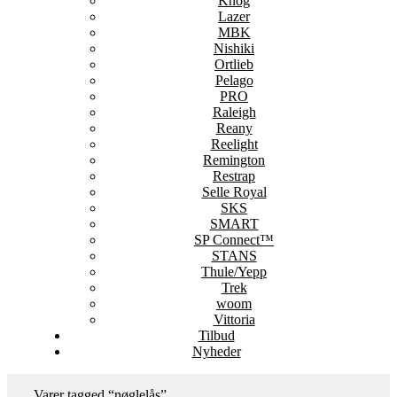
Knog
Lazer
MBK
Nishiki
Ortlieb
Pelago
PRO
Raleigh
Reany
Reelight
Remington
Restrap
Selle Royal
SKS
SMART
SP Connect™
STANS
Thule/Yepp
Trek
woom
Vittoria
Tilbud
Nyheder
Varer tagged “nøglelås”