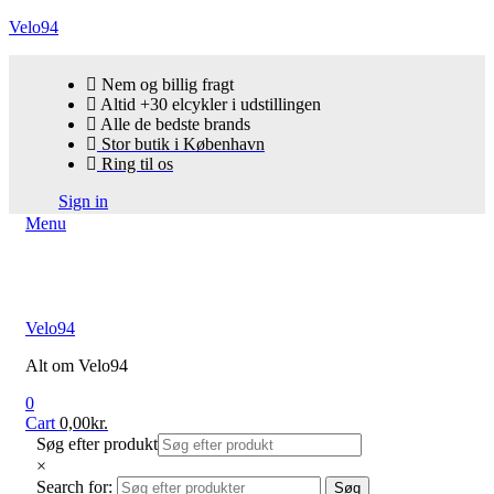
Velo94
Nem og billig fragt
Altid +30 elcykler i udstillingen
Alle de bedste brands
Stor butik i København
Ring til os
Sign in
Menu
Velo94
Alt om Velo94
0
Cart
0,00
kr.
Søg efter produkt
×
Search for:
Søg