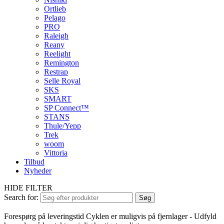
Ortlieb
Pelago
PRO
Raleigh
Reany
Reelight
Remington
Restrap
Selle Royal
SKS
SMART
SP Connect™
STANS
Thule/Yepp
Trek
woom
Vittoria
Tilbud
Nyheder
HIDE FILTER
Search for:
Søg
Forespørg på leveringstid
Cyklen er muligvis på fjernlager - Udfyld