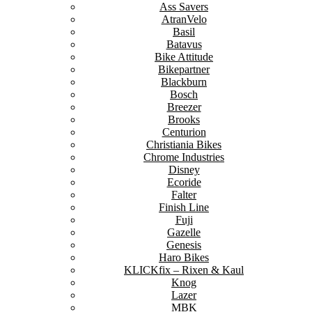
Ass Savers
AtranVelo
Basil
Batavus
Bike Attitude
Bikepartner
Blackburn
Bosch
Breezer
Brooks
Centurion
Christiania Bikes
Chrome Industries
Disney
Ecoride
Falter
Finish Line
Fuji
Gazelle
Genesis
Haro Bikes
KLICKfix – Rixen & Kaul
Knog
Lazer
MBK