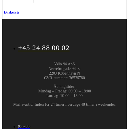
Ønskeliste
+45 24 88 00 02
Vélo 94 ApS
Nørrebrogade 94, st
2200 København N
CVR-nummer
:
36536780
Åbningstider:
Mandag – Fredag: 09:00 – 18:00
Lørdag: 10:00 – 15:00
Mail svartid: Inden for 24 timer hverdage 48 timer i weekender.
Forside