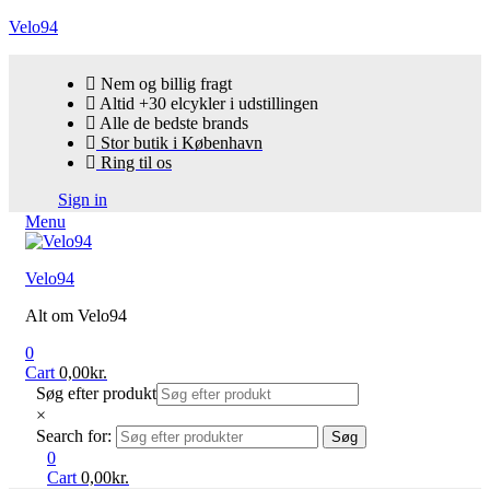
Velo94
Nem og billig fragt
Altid +30 elcykler i udstillingen
Alle de bedste brands
Stor butik i København
Ring til os
Sign in
Menu
Velo94
Alt om Velo94
0
Cart
0,00
kr.
Søg efter produkt
×
Search for:
Søg
0
Cart
0,00
kr.