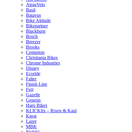
AtranVelo
Basil
Batavus
Bike Attitude
Bikepartner
Blackburn
Bosch
Breezer
Brooks
Centurion
Christiania Bikes
Chrome Industries
Disney
Ecoride
Falter
Finish Line
Fuji
Gazelle
Genesis
Haro Bikes
KLICKfix – Rixen & Kaul
Knog
Lazer
MBK
Nishiki