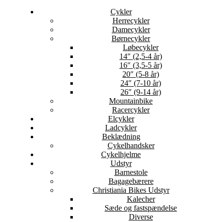
Cykler
Herrecykler
Damecykler
Børnecykler
Løbecykler
14″ (2,5-4 år)
16″ (3,5-5 år)
20″ (5-8 år)
24″ (7-10 år)
26″ (9-14 år)
Mountainbike
Racercykler
Elcykler
Ladcykler
Beklædning
Cykelhandsker
Cykelhjelme
Udstyr
Barnestole
Bagagebærere
Christiania Bikes Udstyr
Kalecher
Sæde og fastspændelse
Diverse