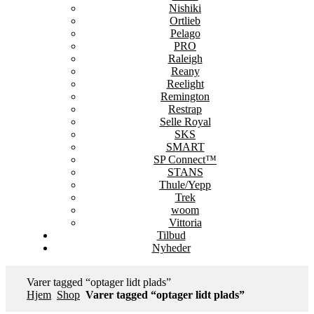
Nishiki
Ortlieb
Pelago
PRO
Raleigh
Reany
Reelight
Remington
Restrap
Selle Royal
SKS
SMART
SP Connect™
STANS
Thule/Yepp
Trek
woom
Vittoria
Tilbud
Nyheder
Varer tagged “optager lidt plads”
Hjem
Shop
Varer tagged “optager lidt plads”