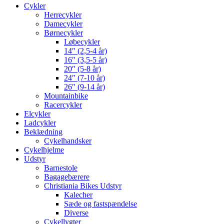
Cykler
Herrecykler
Damecykler
Børnecykler
Løbecykler
14″ (2,5-4 år)
16″ (3,5-5 år)
20″ (5-8 år)
24″ (7-10 år)
26″ (9-14 år)
Mountainbike
Racercykler
Elcykler
Ladcykler
Beklædning
Cykelhandsker
Cykelhjelme
Udstyr
Barnestole
Bagagebærere
Christiania Bikes Udstyr
Kalecher
Sæde og fastspændelse
Diverse
Cykellygter