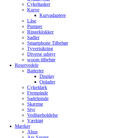
Cykeltasker
Kurve
Kurvadaptere
Låse
Pumper
Ringeklokker
Sadler
Smartphone Tilbehør
Tyverisikring
Diverse udstyr
woom tilbehør
Reservedele
Batterier
Display
Oplader
Cykeldæk
Frempinde
Sadelpinde
Skærme
Styr
Vedligeholdelse
Værktøj
Mærker
Abus
Ass Savers