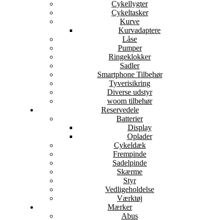
Cykellygter
Cykeltasker
Kurve
Kurvadaptere
Låse
Pumper
Ringeklokker
Sadler
Smartphone Tilbehør
Tyverisikring
Diverse udstyr
woom tilbehør
Reservedele
Batterier
Display
Oplader
Cykeldæk
Frempinde
Sadelpinde
Skærme
Styr
Vedligeholdelse
Værktøj
Mærker
Abus