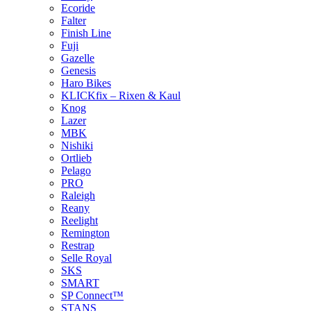
Ecoride
Falter
Finish Line
Fuji
Gazelle
Genesis
Haro Bikes
KLICKfix – Rixen & Kaul
Knog
Lazer
MBK
Nishiki
Ortlieb
Pelago
PRO
Raleigh
Reany
Reelight
Remington
Restrap
Selle Royal
SKS
SMART
SP Connect™
STANS