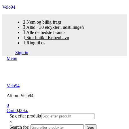
Velo94
Nem og billig fragt
Altid +30 elcykler i udstillingen
Alle de bedste brands
Stor butik i København
Ring til os
Sign in
Menu
Velo94
Alt om Velo94
0
Cart
0,00
kr.
Søg efter produkt
×
Search for:
Søg