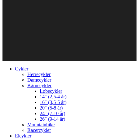
Cykler
Herrecykler
Damecykler
Børnecykler
Løbecykler
14″ (2,5-4 år)
16″ (3,5-5 år)
20″ (5-8 år)
24″ (7-10 år)
26″ (9-14 år)
Mountainbike
Racercykler
Elcykler