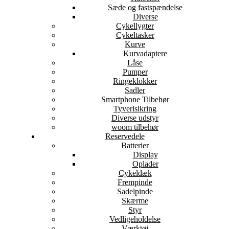
Sæde og fastspændelse
Diverse
Cykellygter
Cykeltasker
Kurve
Kurvadaptere
Låse
Pumper
Ringeklokker
Sadler
Smartphone Tilbehør
Tyverisikring
Diverse udstyr
woom tilbehør
Reservedele
Batterier
Display
Oplader
Cykeldæk
Frempinde
Sadelpinde
Skærme
Styr
Vedligeholdelse
Værktøj