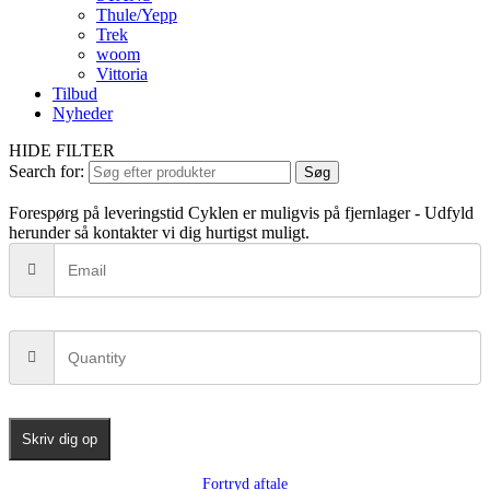
Thule/Yepp
Trek
woom
Vittoria
Tilbud
Nyheder
HIDE FILTER
Search for:
Søg
Forespørg på leveringstid
Cyklen er muligvis på fjernlager - Udfyld
herunder så kontakter vi dig hurtigst muligt.
Skriv dig op
Fortryd aftale