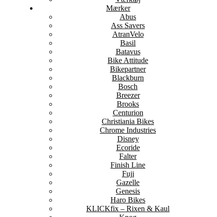
Mærker
Abus
Ass Savers
AtranVelo
Basil
Batavus
Bike Attitude
Bikepartner
Blackburn
Bosch
Breezer
Brooks
Centurion
Christiania Bikes
Chrome Industries
Disney
Ecoride
Falter
Finish Line
Fuji
Gazelle
Genesis
Haro Bikes
KLICKfix – Rixen & Kaul