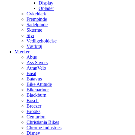
Display
Oplader
Cykeldæk
Frempinde
Sadelpinde
Skærme
Styr
Vedligeholdelse
Værktøj
Mærker
Abus
Ass Savers
AtranVelo
Basil
Batavus
Bike Attitude
Bikepartner
Blackburn
Bosch
Breezer
Brooks
Centurion
Christiania Bikes
Chrome Industries
Disney