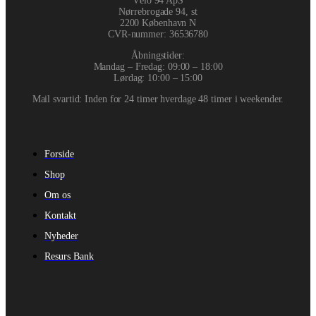
Vélo 94 ApS
Nørrebrogade 94, st
2200 København N
CVR-nummer
:
36536780
Åbningstider:
Mandag – Fredag: 09:00 – 18:00
Lørdag: 10:00 – 15:00
Mail svartid: Inden for 24 timer hverdage 48 timer i weekender.
Forside
Shop
Om os
Kontakt
Nyheder
Resurs Bank