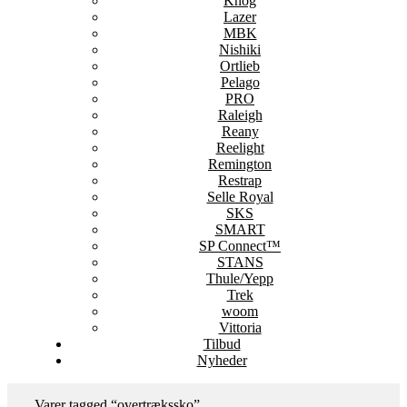
Knog
Lazer
MBK
Nishiki
Ortlieb
Pelago
PRO
Raleigh
Reany
Reelight
Remington
Restrap
Selle Royal
SKS
SMART
SP Connect™
STANS
Thule/Yepp
Trek
woom
Vittoria
Tilbud
Nyheder
Varer tagged “overtrækssko”