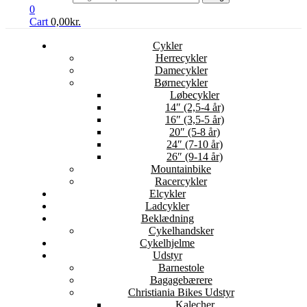
0
Cart
0,00
kr.
Cykler
Herrecykler
Damecykler
Børnecykler
Løbecykler
14″ (2,5-4 år)
16″ (3,5-5 år)
20″ (5-8 år)
24″ (7-10 år)
26″ (9-14 år)
Mountainbike
Racercykler
Elcykler
Ladcykler
Beklædning
Cykelhandsker
Cykelhjelme
Udstyr
Barnestole
Bagagebærere
Christiania Bikes Udstyr
Kalecher