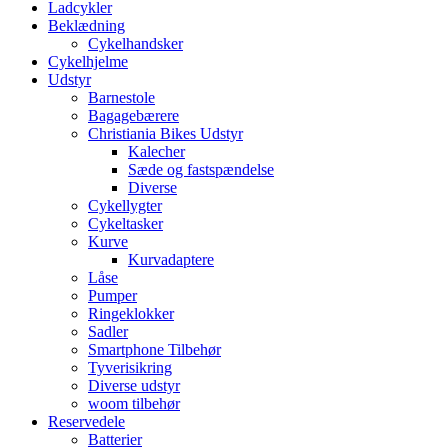
Ladcykler
Beklædning
Cykelhandsker
Cykelhjelme
Udstyr
Barnestole
Bagagebærere
Christiania Bikes Udstyr
Kalecher
Sæde og fastspændelse
Diverse
Cykellygter
Cykeltasker
Kurve
Kurvadaptere
Låse
Pumper
Ringeklokker
Sadler
Smartphone Tilbehør
Tyverisikring
Diverse udstyr
woom tilbehør
Reservedele
Batterier