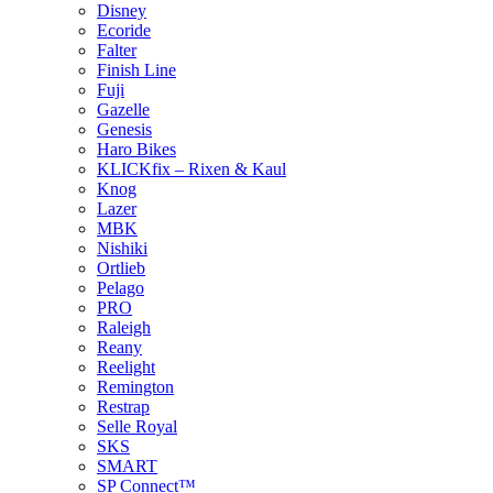
Disney
Ecoride
Falter
Finish Line
Fuji
Gazelle
Genesis
Haro Bikes
KLICKfix – Rixen & Kaul
Knog
Lazer
MBK
Nishiki
Ortlieb
Pelago
PRO
Raleigh
Reany
Reelight
Remington
Restrap
Selle Royal
SKS
SMART
SP Connect™