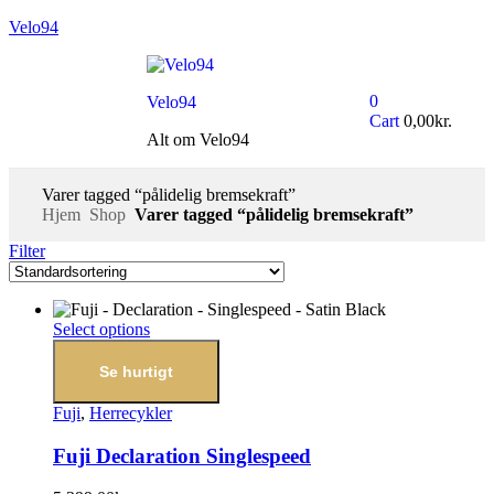
Velo94
0
Velo94
Cart
0,00
kr.
Alt om Velo94
Varer tagged “pålidelig bremsekraft”
Hjem
Shop
Varer tagged “pålidelig bremsekraft”
Filter
Select options
Se hurtigt
Fuji
,
Herrecykler
Fuji Declaration Singlespeed