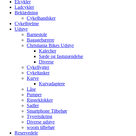
Elcykler
Ladcykler
Beklædning
Cykelhandsker
Cykelhjelme
Udstyr
Barnestole
Bagagebærere
Christiania Bikes Udstyr
Kalecher
Sæde og fastspændelse
Diverse
Cykellygter
Cykeltasker
Kurve
Kurvadaptere
Låse
Pumper
Ringeklokker
Sadler
Smartphone Tilbehør
Tyverisikring
Diverse udstyr
woom tilbehør
Reservedele