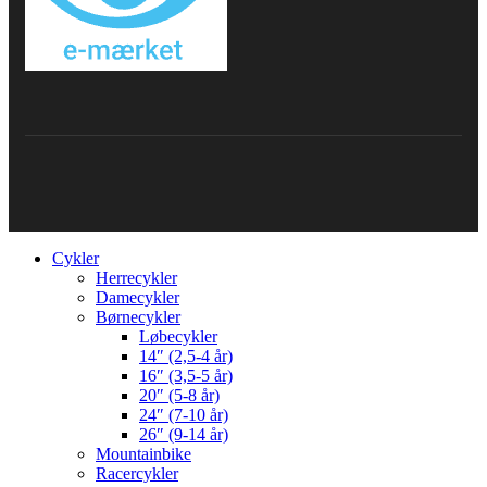
Cykler
Herrecykler
Damecykler
Børnecykler
Løbecykler
14″ (2,5-4 år)
16″ (3,5-5 år)
20″ (5-8 år)
24″ (7-10 år)
26″ (9-14 år)
Mountainbike
Racercykler