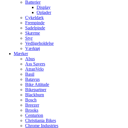
Batterier
Display
Oplader
Cykeldæk
Frempinde
Sadelpinde
Skærme
Styr
Vedligeholdelse
Værktøj
Mærker
Abus
Ass Savers
AtranVelo
Basil
Batavus
Bike Attitude
Bikepartner
Blackburn
Bosch
Breezer
Brooks
Centurion
Christiania Bikes
Chrome Industries