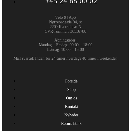
+45 24 88 00 02
Vélo 94 ApS
Nørrebrogade 94, st
2200 København N
CVR-nummer
:
36536780
Åbningstider:
Mandag – Fredag: 09:00 – 18:00
Lørdag: 10:00 – 15:00
Mail svartid: Inden for 24 timer hverdage 48 timer i weekender.
Forside
Shop
Om os
Kontakt
Nyheder
Resurs Bank