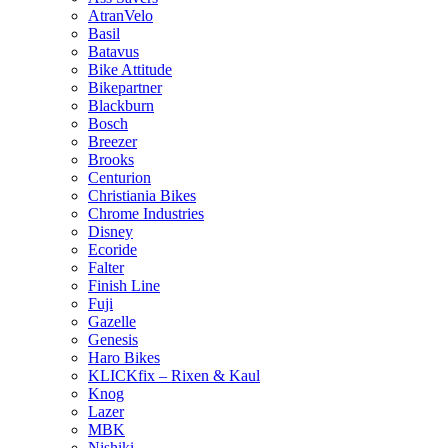
AtranVelo
Basil
Batavus
Bike Attitude
Bikepartner
Blackburn
Bosch
Breezer
Brooks
Centurion
Christiania Bikes
Chrome Industries
Disney
Ecoride
Falter
Finish Line
Fuji
Gazelle
Genesis
Haro Bikes
KLICKfix – Rixen & Kaul
Knog
Lazer
MBK
Nishiki