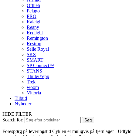
Ortlieb
Pelago
PRO
Raleigh
Reany
Reelight
Remington
Restrap
Selle Royal
SKS
SMART
SP Connect™
STANS
Thule/Yepp
Trek
woom
Vittoria
Tilbud
Nyheder
HIDE FILTER
Search for:
Søg
Forespørg på leveringstid
Cyklen er muligvis på fjernlager - Udfyld