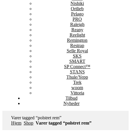
Nishiki
Ortlieb
Pelago
PRO
Raleigh
Reany
Reelight
Remington
Restrap
Selle Royal
SKS
SMART
SP Connect™
STANS
Thule/Yepp
Trek
woom
Vittoria
Tilbud
Nyheder
Varer tagged “polstret rem”
Hjem
Shop
Varer tagged “polstret rem”