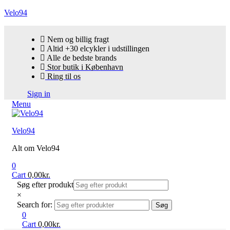
Velo94
Nem og billig fragt
Altid +30 elcykler i udstillingen
Alle de bedste brands
Stor butik i København
Ring til os
Sign in
Menu
Velo94
Alt om Velo94
0
Cart
0,00
kr.
Søg efter produkt
×
Search for:
Søg
0
Cart
0,00
kr.