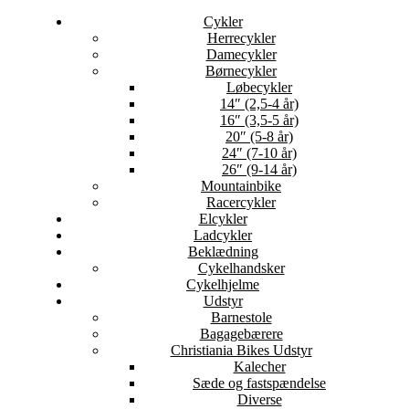
Cykler
Herrecykler
Damecykler
Børnecykler
Løbecykler
14″ (2,5-4 år)
16″ (3,5-5 år)
20″ (5-8 år)
24″ (7-10 år)
26″ (9-14 år)
Mountainbike
Racercykler
Elcykler
Ladcykler
Beklædning
Cykelhandsker
Cykelhjelme
Udstyr
Barnestole
Bagagebærere
Christiania Bikes Udstyr
Kalecher
Sæde og fastspændelse
Diverse