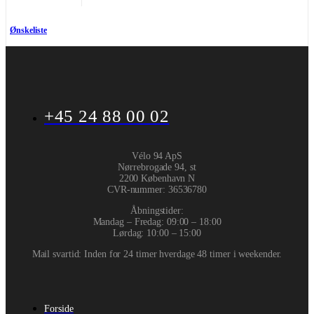
Ønskeliste
+45 24 88 00 02
Vélo 94 ApS
Nørrebrogade 94, st
2200 København N
CVR-nummer
:
36536780
Åbningstider:
Mandag – Fredag: 09:00 – 18:00
Lørdag: 10:00 – 15:00
Mail svartid: Inden for 24 timer hverdage 48 timer i weekender.
Forside