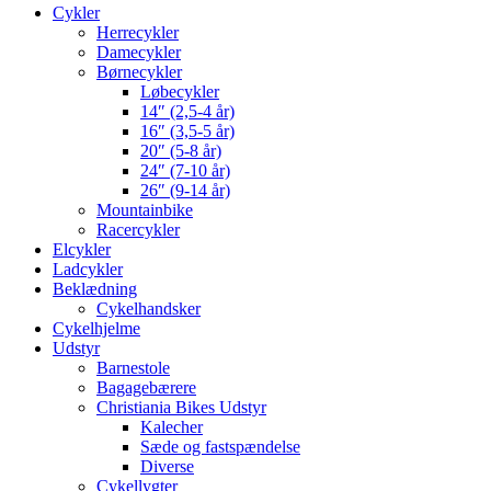
Cykler
Herrecykler
Damecykler
Børnecykler
Løbecykler
14″ (2,5-4 år)
16″ (3,5-5 år)
20″ (5-8 år)
24″ (7-10 år)
26″ (9-14 år)
Mountainbike
Racercykler
Elcykler
Ladcykler
Beklædning
Cykelhandsker
Cykelhjelme
Udstyr
Barnestole
Bagagebærere
Christiania Bikes Udstyr
Kalecher
Sæde og fastspændelse
Diverse
Cykellygter