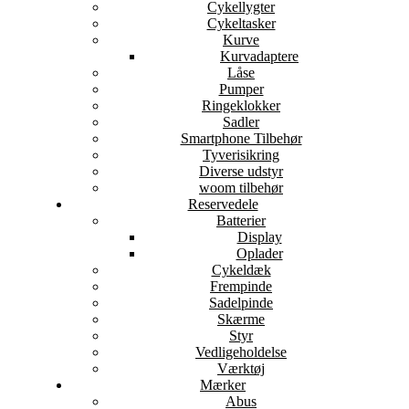
Cykellygter
Cykeltasker
Kurve
Kurvadaptere
Låse
Pumper
Ringeklokker
Sadler
Smartphone Tilbehør
Tyverisikring
Diverse udstyr
woom tilbehør
Reservedele
Batterier
Display
Oplader
Cykeldæk
Frempinde
Sadelpinde
Skærme
Styr
Vedligeholdelse
Værktøj
Mærker
Abus