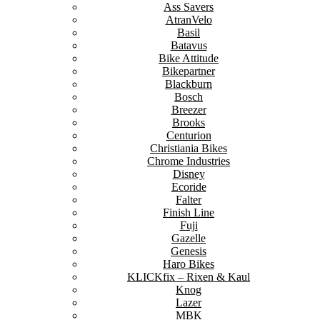
Ass Savers
AtranVelo
Basil
Batavus
Bike Attitude
Bikepartner
Blackburn
Bosch
Breezer
Brooks
Centurion
Christiania Bikes
Chrome Industries
Disney
Ecoride
Falter
Finish Line
Fuji
Gazelle
Genesis
Haro Bikes
KLICKfix – Rixen & Kaul
Knog
Lazer
MBK