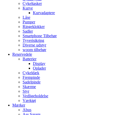
Cykeltasker
Kurve
Kurvadaptere
Låse
Pumper
Ringeklokker
Sadler
Smartphone Tilbehør
Tyverisikring
Diverse udstyr
woom tilbehør
Reservedele
Batterier
Display
Oplader
Cykeldæk
Frempinde
Sadelpinde
Skærme
Styr
Vedligeholdelse
Værktøj
Mærker
Abus
Ass Savers