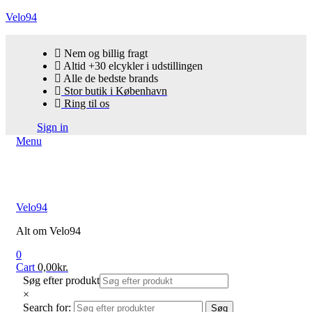
Velo94
Nem og billig fragt
Altid +30 elcykler i udstillingen
Alle de bedste brands
Stor butik i København
Ring til os
Sign in
Menu
Velo94
Alt om Velo94
0
Cart
0,00
kr.
Søg efter produkt
×
Search for:
Søg