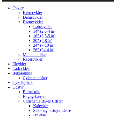
Cykler
Herrecykler
Damecykler
Børnecykler
Løbecykler
14″ (2,5-4 år)
16″ (3,5-5 år)
20″ (5-8 år)
24″ (7-10 år)
26″ (9-14 år)
Mountainbike
Racercykler
Elcykler
Ladcykler
Beklædning
Cykelhandsker
Cykelhjelme
Udstyr
Barnestole
Bagagebærere
Christiania Bikes Udstyr
Kalecher
Sæde og fastspændelse
Diverse