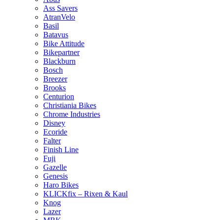
Ass Savers
AtranVelo
Basil
Batavus
Bike Attitude
Bikepartner
Blackburn
Bosch
Breezer
Brooks
Centurion
Christiania Bikes
Chrome Industries
Disney
Ecoride
Falter
Finish Line
Fuji
Gazelle
Genesis
Haro Bikes
KLICKfix – Rixen & Kaul
Knog
Lazer