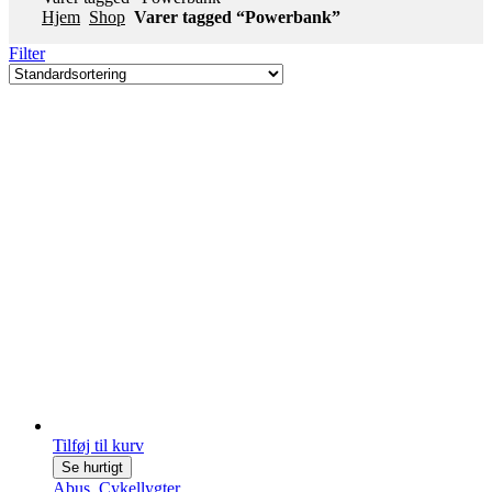
Hjem
Shop
Varer tagged “Powerbank”
Filter
Tilføj til kurv
Se hurtigt
Abus
,
Cykellygter