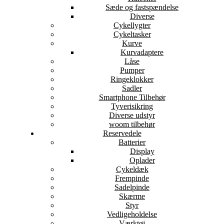
Sæde og fastspændelse
Diverse
Cykellygter
Cykeltasker
Kurve
Kurvadaptere
Låse
Pumper
Ringeklokker
Sadler
Smartphone Tilbehør
Tyverisikring
Diverse udstyr
woom tilbehør
Reservedele
Batterier
Display
Oplader
Cykeldæk
Frempinde
Sadelpinde
Skærme
Styr
Vedligeholdelse
Værktøj