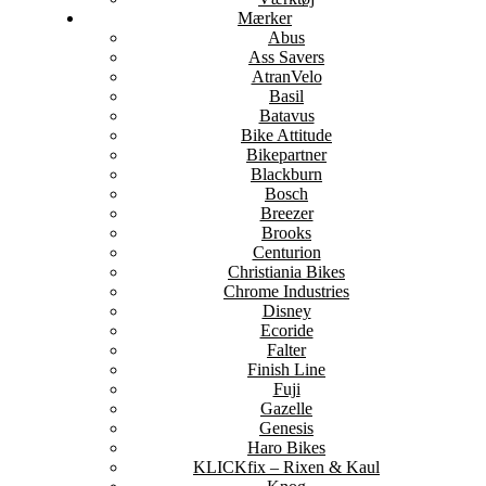
Mærker
Abus
Ass Savers
AtranVelo
Basil
Batavus
Bike Attitude
Bikepartner
Blackburn
Bosch
Breezer
Brooks
Centurion
Christiania Bikes
Chrome Industries
Disney
Ecoride
Falter
Finish Line
Fuji
Gazelle
Genesis
Haro Bikes
KLICKfix – Rixen & Kaul