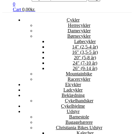
0
Cart
0,00
kr.
Cykler
Herrecykler
Damecykler
Børnecykler
Løbecykler
14″ (2,5-4 år)
16″ (3,5-5 år)
20″ (5-8 år)
24″ (7-10 år)
26″ (9-14 år)
Mountainbike
Racercykler
Elcykler
Ladcykler
Beklædning
Cykelhandsker
Cykelhjelme
Udstyr
Barnestole
Bagagebærere
Christiania Bikes Udstyr
Kalecher