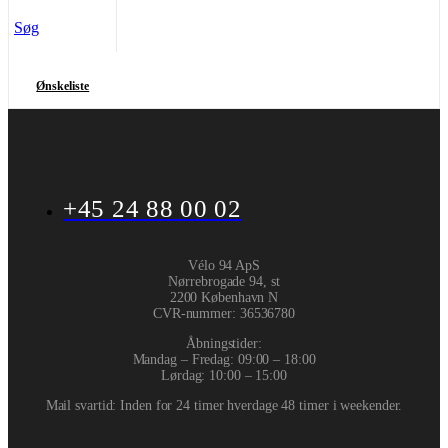
Søg
Ønskeliste
+45 24 88 00 02
Vélo 94 ApS
Nørrebrogade 94, st
2200 København N
CVR-nummer
:
36536780
Åbningstider:
Mandag – Fredag: 09:00 – 18:00
Lørdag: 10:00 – 15:00
Mail svartid: Inden for 24 timer hverdage 48 timer i weekender.