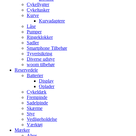
Cykellygter
Cykeltasker
Kurve
Kurvadaptere
Låse
Pumper
Ringeklokker
Sadler
Smartphone Tilbehør
Tyverisikring
Diverse udstyr
woom tilbehør
Reservedele
Batterier
Display
Oplader
Cykeldæk
Frempinde
Sadelpinde
Skærme
Styr
Vedligeholdelse
Værktøj
Mærker
Abus