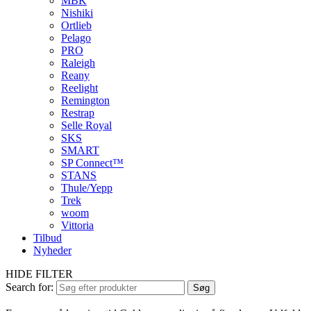
MBK
Nishiki
Ortlieb
Pelago
PRO
Raleigh
Reany
Reelight
Remington
Restrap
Selle Royal
SKS
SMART
SP Connect™
STANS
Thule/Yepp
Trek
woom
Vittoria
Tilbud
Nyheder
HIDE FILTER
Search for:
Søg