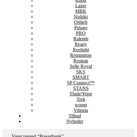
Knog
Lazer
MBK
Nishiki
Ortlieb
Pelago
PRO
Raleigh
Reany
Reelight
Remington
Restrap
Selle Royal
SKS
SMART
SP Connect™
STANS
Thule/Yepp
Trek
woom
Vittoria
Tilbud
Nyheder
Varer tagged “Powerbank”