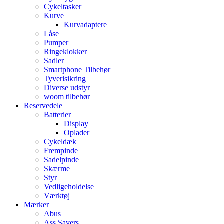
Cykeltasker
Kurve
Kurvadaptere
Låse
Pumper
Ringeklokker
Sadler
Smartphone Tilbehør
Tyverisikring
Diverse udstyr
woom tilbehør
Reservedele
Batterier
Display
Oplader
Cykeldæk
Frempinde
Sadelpinde
Skærme
Styr
Vedligeholdelse
Værktøj
Mærker
Abus
Ass Savers