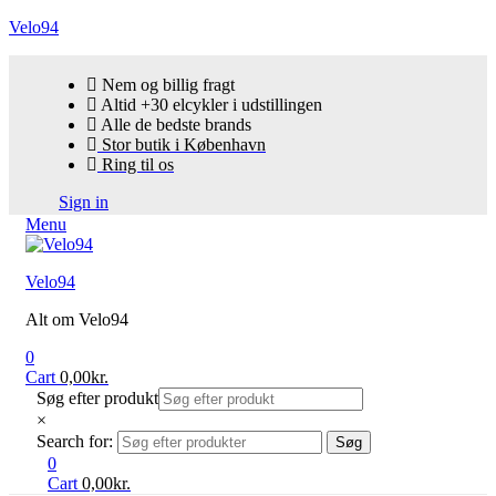
Velo94
Nem og billig fragt
Altid +30 elcykler i udstillingen
Alle de bedste brands
Stor butik i København
Ring til os
Sign in
Menu
Velo94
Alt om Velo94
0
Cart
0,00
kr.
Søg efter produkt
×
Search for:
Søg
0
Cart
0,00
kr.