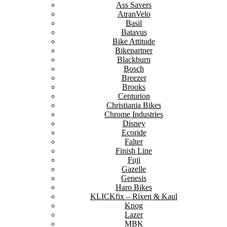
Ass Savers
AtranVelo
Basil
Batavus
Bike Attitude
Bikepartner
Blackburn
Bosch
Breezer
Brooks
Centurion
Christiania Bikes
Chrome Industries
Disney
Ecoride
Falter
Finish Line
Fuji
Gazelle
Genesis
Haro Bikes
KLICKfix – Rixen & Kaul
Knog
Lazer
MBK