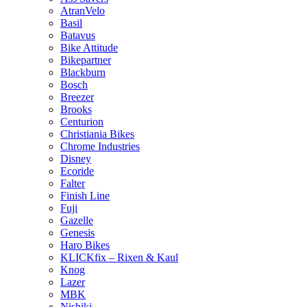
AtranVelo
Basil
Batavus
Bike Attitude
Bikepartner
Blackburn
Bosch
Breezer
Brooks
Centurion
Christiania Bikes
Chrome Industries
Disney
Ecoride
Falter
Finish Line
Fuji
Gazelle
Genesis
Haro Bikes
KLICKfix – Rixen & Kaul
Knog
Lazer
MBK
Nishiki