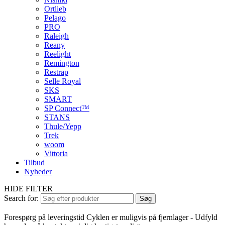
Ortlieb
Pelago
PRO
Raleigh
Reany
Reelight
Remington
Restrap
Selle Royal
SKS
SMART
SP Connect™
STANS
Thule/Yepp
Trek
woom
Vittoria
Tilbud
Nyheder
HIDE FILTER
Search for:
Søg
Forespørg på leveringstid
Cyklen er muligvis på fjernlager - Udfyld