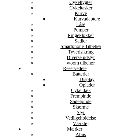
Cykellygter
Cykeltasker
Kurve
Kurvadaptere
Låse
Pumper
Ringeklokker
Sadler
Smartphone Tilbehør
Tyverisikring
Diverse udstyr
woom tilbehør
Reservedele
Batterier
Display
Oplader
Cykeldæk
Frempinde
Sadelpinde
Skærme
Styr
Vedligeholdelse
Værktøj
Mærker
Abus