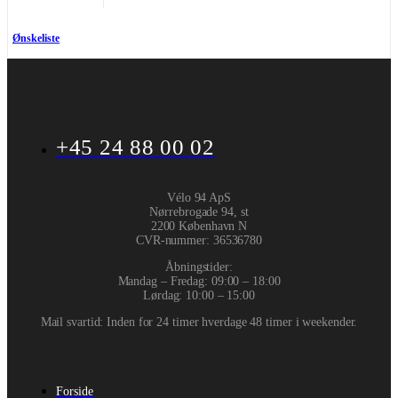
Ønskeliste
+45 24 88 00 02
Vélo 94 ApS
Nørrebrogade 94, st
2200 København N
CVR-nummer
:
36536780
Åbningstider:
Mandag – Fredag: 09:00 – 18:00
Lørdag: 10:00 – 15:00
Mail svartid: Inden for 24 timer hverdage 48 timer i weekender.
Forside