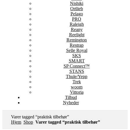
Nishiki
Ortlieb
Pelago
PRO
Raleigh
Reany
Reelight
Remington
Restrap
Selle Royal
SKS
SMART
SP Connect™
STANS
Thule/Yepp
Trek
woom
Vittoria
Tilbud
Nyheder
Varer tagged “praktisk tilbehør”
Hjem
Shop
Varer tagged “praktisk tilbehør”