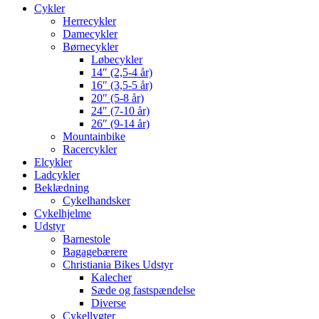
Cykler
Herrecykler
Damecykler
Børnecykler
Løbecykler
14″ (2,5-4 år)
16″ (3,5-5 år)
20″ (5-8 år)
24″ (7-10 år)
26″ (9-14 år)
Mountainbike
Racercykler
Elcykler
Ladcykler
Beklædning
Cykelhandsker
Cykelhjelme
Udstyr
Barnestole
Bagagebærere
Christiania Bikes Udstyr
Kalecher
Sæde og fastspændelse
Diverse
Cykellygter