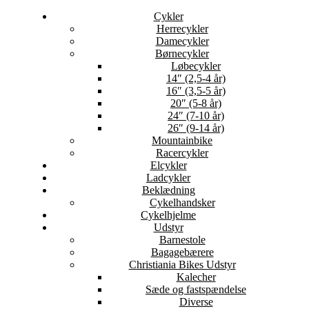
Cykler
Herrecykler
Damecykler
Børnecykler
Løbecykler
14″ (2,5-4 år)
16″ (3,5-5 år)
20″ (5-8 år)
24″ (7-10 år)
26″ (9-14 år)
Mountainbike
Racercykler
Elcykler
Ladcykler
Beklædning
Cykelhandsker
Cykelhjelme
Udstyr
Barnestole
Bagagebærere
Christiania Bikes Udstyr
Kalecher
Sæde og fastspændelse
Diverse