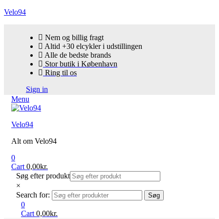
Velo94
Nem og billig fragt
Altid +30 elcykler i udstillingen
Alle de bedste brands
Stor butik i København
Ring til os
Sign in
Menu
Velo94
Alt om Velo94
0
Cart
0,00
kr.
Søg efter produkt
×
Search for:
Søg
0
Cart
0,00
kr.