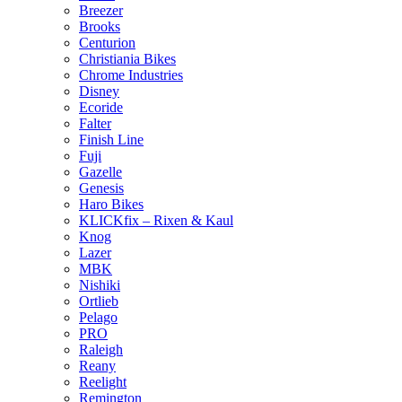
Breezer
Brooks
Centurion
Christiania Bikes
Chrome Industries
Disney
Ecoride
Falter
Finish Line
Fuji
Gazelle
Genesis
Haro Bikes
KLICKfix – Rixen & Kaul
Knog
Lazer
MBK
Nishiki
Ortlieb
Pelago
PRO
Raleigh
Reany
Reelight
Remington