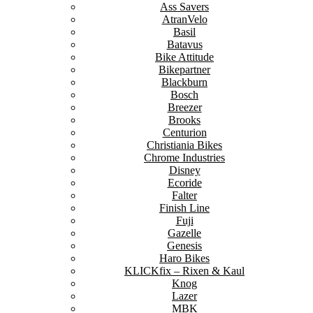
Ass Savers
AtranVelo
Basil
Batavus
Bike Attitude
Bikepartner
Blackburn
Bosch
Breezer
Brooks
Centurion
Christiania Bikes
Chrome Industries
Disney
Ecoride
Falter
Finish Line
Fuji
Gazelle
Genesis
Haro Bikes
KLICKfix – Rixen & Kaul
Knog
Lazer
MBK