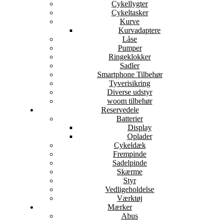
Cykellygter
Cykeltasker
Kurve
Kurvadaptere
Låse
Pumper
Ringeklokker
Sadler
Smartphone Tilbehør
Tyverisikring
Diverse udstyr
woom tilbehør
Reservedele
Batterier
Display
Oplader
Cykeldæk
Frempinde
Sadelpinde
Skærme
Styr
Vedligeholdelse
Værktøj
Mærker
Abus