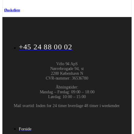
Ønskeliste
+45 24 88 00 02
Vélo 94 ApS
Nørrebrogade 94, st
2200 København N
CVR-nummer
:
36536780
Åbningstider:
Mandag – Fredag: 09:00 – 18:00
Lørdag: 10:00 – 15:00
Mail svartid: Inden for 24 timer hverdage 48 timer i weekender.
Forside