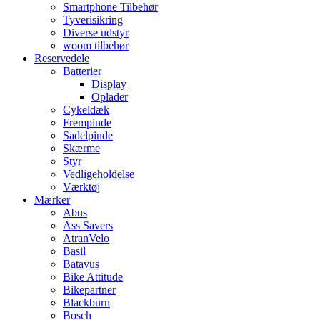
Smartphone Tilbehør
Tyverisikring
Diverse udstyr
woom tilbehør
Reservedele
Batterier
Display
Oplader
Cykeldæk
Frempinde
Sadelpinde
Skærme
Styr
Vedligeholdelse
Værktøj
Mærker
Abus
Ass Savers
AtranVelo
Basil
Batavus
Bike Attitude
Bikepartner
Blackburn
Bosch