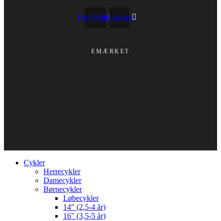
Facebook
Instagram
EMÆRKET
Cykler
Herrecykler
Damecykler
Børnecykler
Løbecykler
14″ (2,5-4 år)
16″ (3,5-5 år)