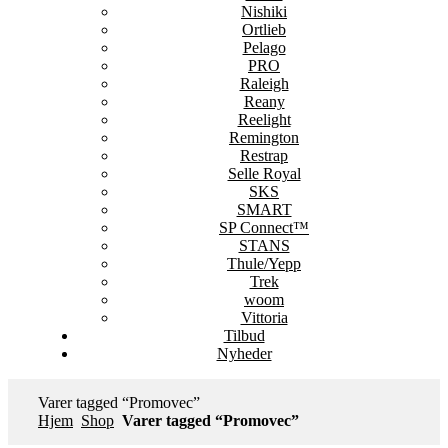
Nishiki
Ortlieb
Pelago
PRO
Raleigh
Reany
Reelight
Remington
Restrap
Selle Royal
SKS
SMART
SP Connect™
STANS
Thule/Yepp
Trek
woom
Vittoria
Tilbud
Nyheder
Varer tagged “Promovec”
Hjem
Shop
Varer tagged “Promovec”