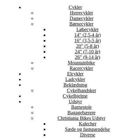
Cykler
Herrecykler
Damecykler
Børnecykler
Løbecykler
14″ (2,5-4 år)
16″ (3,5-5 år)
20″ (5-8 år)
24″ (7-10 år)
26″ (9-14 år)
Mountainbike
Racercykler
Elcykler
Ladcykler
Beklædning
Cykelhandsker
Cykelhjelme
Udstyr
Barnestole
Bagagebærere
Christiania Bikes Udstyr
Kalecher
Sæde og fastspændelse
Diverse