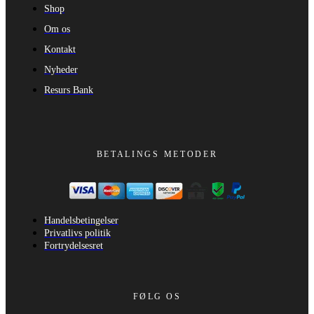
Shop
Om os
Kontakt
Nyheder
Resurs Bank
BETALINGS METODER
Handelsbetingelser
Privatlivs politik
Fortrydelsesret
FØLG OS