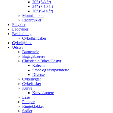
20″ (5-8 år)
24″ (7-10 år)
26″ (9-14 år)
Mountainbike
Racercykler
Elcykler
Ladcykler
Beklædning
Cykelhandsker
Cykelhjelme
Udstyr
Barnestole
Bagagebærere
Christiania Bikes Udstyr
Kalecher
Sæde og fastspændelse
Diverse
Cykellygter
Cykeltasker
Kurve
Kurvadaptere
Låse
Pumper
Ringeklokker
Sadler