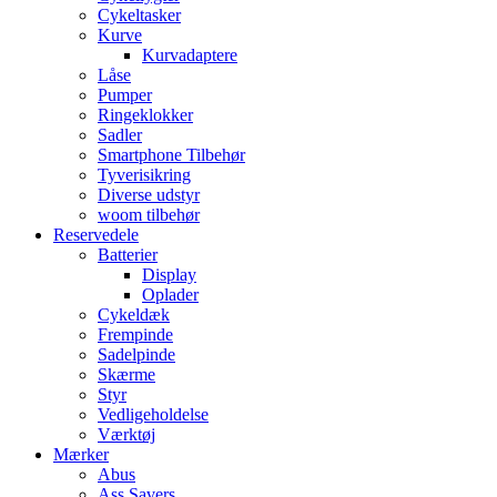
Cykeltasker
Kurve
Kurvadaptere
Låse
Pumper
Ringeklokker
Sadler
Smartphone Tilbehør
Tyverisikring
Diverse udstyr
woom tilbehør
Reservedele
Batterier
Display
Oplader
Cykeldæk
Frempinde
Sadelpinde
Skærme
Styr
Vedligeholdelse
Værktøj
Mærker
Abus
Ass Savers