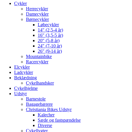
Cykler
Herrecykler
Damecykler
Børnecykler
Løbecykler
14″ (2,5-4 år)
16″ (3,5-5 år)
20″ (5-8 år)
24″ (7-10 år)
26″ (9-14 år)
Mountainbike
Racercykler
Elcykler
Ladcykler
Beklædning
Cykelhandsker
Cykelhjelme
Udstyr
Barnestole
Bagagebærere
Christiania Bikes Udstyr
Kalecher
Sæde og fastspændelse
Diverse
Cykellygter