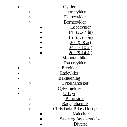
Cykler
Herrecykler
Damecykler
Børnecykler
Løbecykler
14″ (2,5-4 år)
16″ (3,5-5 år)
20″ (5-8 år)
24″ (7-10 år)
26″ (9-14 år)
Mountainbike
Racercykler
Elcykler
Ladcykler
Beklædning
Cykelhandsker
Cykelhjelme
Udstyr
Barnestole
Bagagebærere
Christiania Bikes Udstyr
Kalecher
Sæde og fastspændelse
Diverse