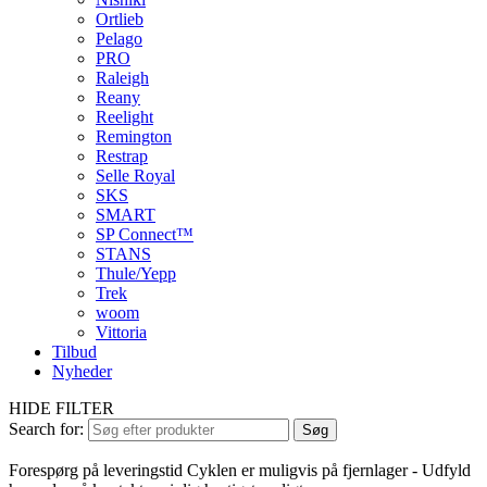
Ortlieb
Pelago
PRO
Raleigh
Reany
Reelight
Remington
Restrap
Selle Royal
SKS
SMART
SP Connect™
STANS
Thule/Yepp
Trek
woom
Vittoria
Tilbud
Nyheder
HIDE FILTER
Search for:
Søg
Forespørg på leveringstid
Cyklen er muligvis på fjernlager - Udfyld