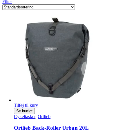
Filter
Tilføj til kurv
Se hurtigt
Cykeltasker
,
Ortlieb
Ortlieb Back-Roller Urban 20L