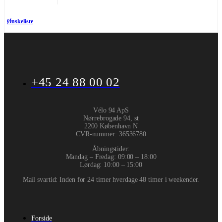
Ønskeliste
+45 24 88 00 02
Vélo 94 ApS
Nørrebrogade 94, st
2200 København N
CVR-nummer
:
36536780
Åbningstider:
Mandag – Fredag: 09:00 – 18:00
Lørdag: 10:00 – 15:00
Mail svartid: Inden for 24 timer hverdage 48 timer i weekender.
Forside