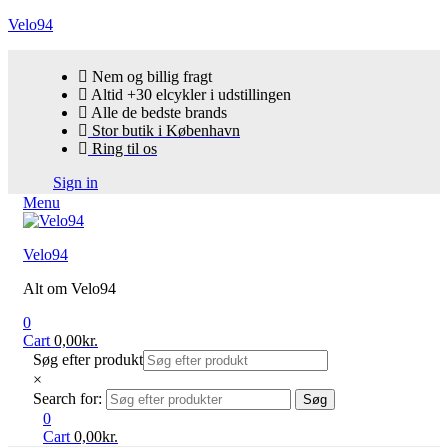
Velo94
Nem og billig fragt
Altid +30 elcykler i udstillingen
Alle de bedste brands
Stor butik i København
Ring til os
Sign in
Menu
Velo94
Alt om Velo94
0
Cart
0,00
kr.
Søg efter produkt
×
Search for:
Søg
0
Cart
0,00
kr.