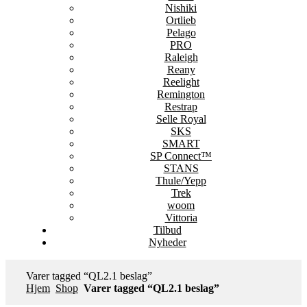
Nishiki
Ortlieb
Pelago
PRO
Raleigh
Reany
Reelight
Remington
Restrap
Selle Royal
SKS
SMART
SP Connect™
STANS
Thule/Yepp
Trek
woom
Vittoria
Tilbud
Nyheder
Varer tagged “QL2.1 beslag”
Hjem
Shop
Varer tagged “QL2.1 beslag”