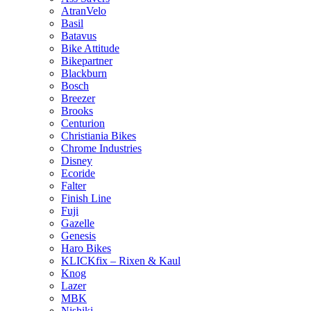
AtranVelo
Basil
Batavus
Bike Attitude
Bikepartner
Blackburn
Bosch
Breezer
Brooks
Centurion
Christiania Bikes
Chrome Industries
Disney
Ecoride
Falter
Finish Line
Fuji
Gazelle
Genesis
Haro Bikes
KLICKfix – Rixen & Kaul
Knog
Lazer
MBK
Nishiki