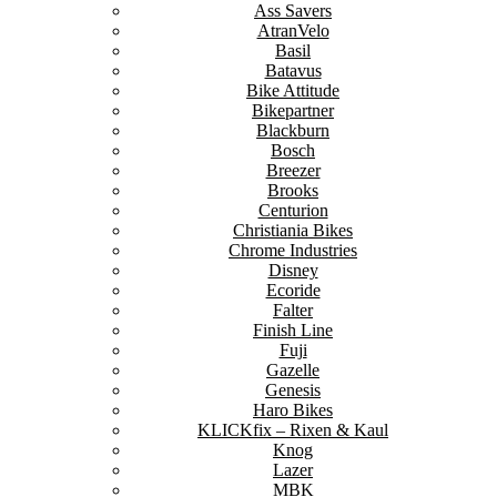
Ass Savers
AtranVelo
Basil
Batavus
Bike Attitude
Bikepartner
Blackburn
Bosch
Breezer
Brooks
Centurion
Christiania Bikes
Chrome Industries
Disney
Ecoride
Falter
Finish Line
Fuji
Gazelle
Genesis
Haro Bikes
KLICKfix – Rixen & Kaul
Knog
Lazer
MBK