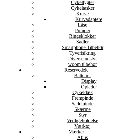
Cykellygter
Cykeltasker
Kurve
Kurvadaptere
Låse
Pumper
Ringeklokker
Sadler
Smartphone Tilbehør
Tyverisikring
Diverse udstyr
woom tilbehør
Reservedele
Batterier
Display
Oplader
Cykeldæk
Frempinde
Sadelpinde
Skærme
Styr
Vedligeholdelse
Værktøj
Mærker
Abus