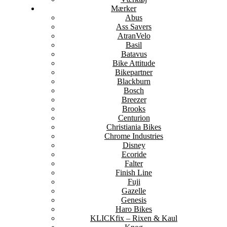
Mærker
Abus
Ass Savers
AtranVelo
Basil
Batavus
Bike Attitude
Bikepartner
Blackburn
Bosch
Breezer
Brooks
Centurion
Christiania Bikes
Chrome Industries
Disney
Ecoride
Falter
Finish Line
Fuji
Gazelle
Genesis
Haro Bikes
KLICKfix – Rixen & Kaul