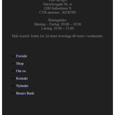
Vélo 94 ApS
Nørrebrogade 94, st
2200 København N
CVR-nummer
:
36536780
Åbningstider:
Mandag – Fredag: 09:00 – 18:00
Lørdag: 10:00 – 15:00
Mail svartid: Inden for 24 timer hverdage 48 timer i weekender.
Forside
Shop
Om os
Kontakt
Nyheder
Resurs Bank