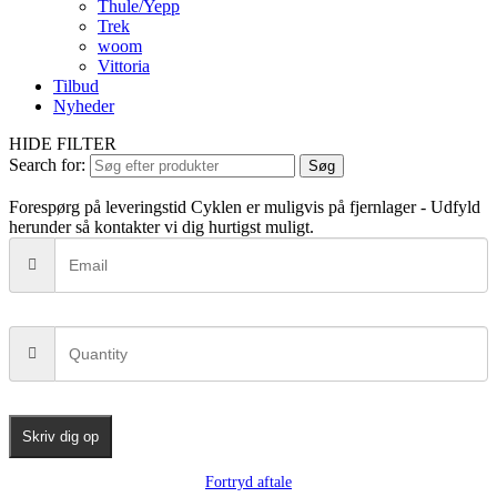
Thule/Yepp
Trek
woom
Vittoria
Tilbud
Nyheder
HIDE FILTER
Search for:
Søg
Forespørg på leveringstid
Cyklen er muligvis på fjernlager - Udfyld
herunder så kontakter vi dig hurtigst muligt.
Skriv dig op
Fortryd aftale