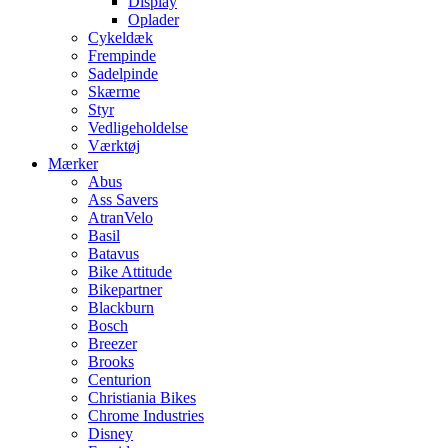
Display
Oplader
Cykeldæk
Frempinde
Sadelpinde
Skærme
Styr
Vedligeholdelse
Værktøj
Mærker
Abus
Ass Savers
AtranVelo
Basil
Batavus
Bike Attitude
Bikepartner
Blackburn
Bosch
Breezer
Brooks
Centurion
Christiania Bikes
Chrome Industries
Disney