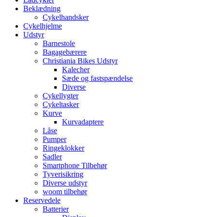
Beklædning
Cykelhandsker
Cykelhjelme
Udstyr
Barnestole
Bagagebærere
Christiania Bikes Udstyr
Kalecher
Sæde og fastspændelse
Diverse
Cykellygter
Cykeltasker
Kurve
Kurvadaptere
Låse
Pumper
Ringeklokker
Sadler
Smartphone Tilbehør
Tyverisikring
Diverse udstyr
woom tilbehør
Reservedele
Batterier