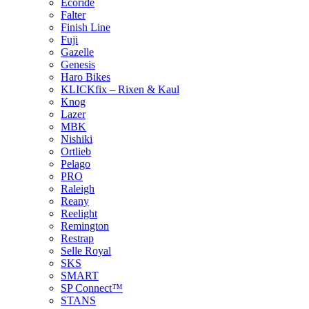
Ecoride
Falter
Finish Line
Fuji
Gazelle
Genesis
Haro Bikes
KLICKfix – Rixen & Kaul
Knog
Lazer
MBK
Nishiki
Ortlieb
Pelago
PRO
Raleigh
Reany
Reelight
Remington
Restrap
Selle Royal
SKS
SMART
SP Connect™
STANS