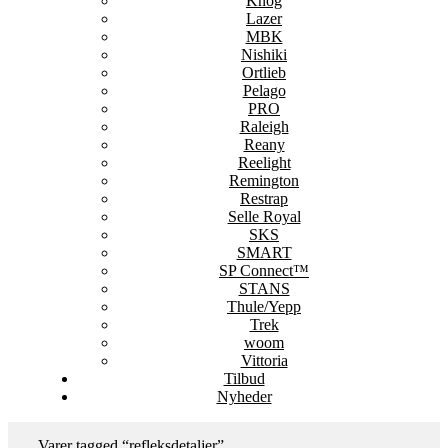
Knog
Lazer
MBK
Nishiki
Ortlieb
Pelago
PRO
Raleigh
Reany
Reelight
Remington
Restrap
Selle Royal
SKS
SMART
SP Connect™
STANS
Thule/Yepp
Trek
woom
Vittoria
Tilbud
Nyheder
Varer tagged “refleksdetaljer”