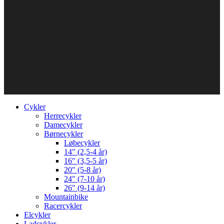
Cykler
Herrecykler
Damecykler
Børnecykler
Løbecykler
14″ (2,5-4 år)
16″ (3,5-5 år)
20″ (5-8 år)
24″ (7-10 år)
26″ (9-14 år)
Mountainbike
Racercykler
Elcykler
Ladcykler