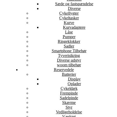
Sæde og fastspændelse
Diverse
Cykellygter
Cykeltasker
Kurve
Kurvadaptere
Låse
Pumper
Ringeklokker
Sadler
Smartphone Tilbehør
Tyverisikring
Diverse udstyr
woom tilbehør
Reservedele
Batterier
Display
Oplader
Cykeldæk
Frempinde
Sadelpinde
Skærme
Styr
Vedligeholdelse
Værktøj