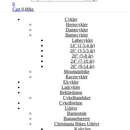
0
Cart
0,00
kr.
Cykler
Herrecykler
Damecykler
Børnecykler
Løbecykler
14″ (2,5-4 år)
16″ (3,5-5 år)
20″ (5-8 år)
24″ (7-10 år)
26″ (9-14 år)
Mountainbike
Racercykler
Elcykler
Ladcykler
Beklædning
Cykelhandsker
Cykelhjelme
Udstyr
Barnestole
Bagagebærere
Christiania Bikes Udstyr
Kalecher