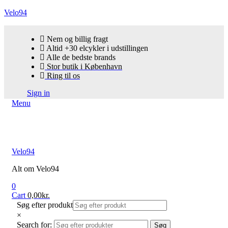
Velo94
Nem og billig fragt
Altid +30 elcykler i udstillingen
Alle de bedste brands
Stor butik i København
Ring til os
Sign in
Menu
Velo94
Alt om Velo94
0
Cart
0,00
kr.
Søg efter produkt
×
Search for:
Søg