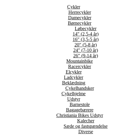
Cykler
Herrecykler
Damecykler
Børnecykler
Løbecykler
14″ (2,5-4 år)
16″ (3,5-5 år)
20″ (5-8 år)
24″ (7-10 år)
26″ (9-14 år)
Mountainbike
Racercykler
Elcykler
Ladcykler
Beklædning
Cykelhandsker
Cykelhjelme
Udstyr
Barnestole
Bagagebærere
Christiania Bikes Udstyr
Kalecher
Sæde og fastspændelse
Diverse