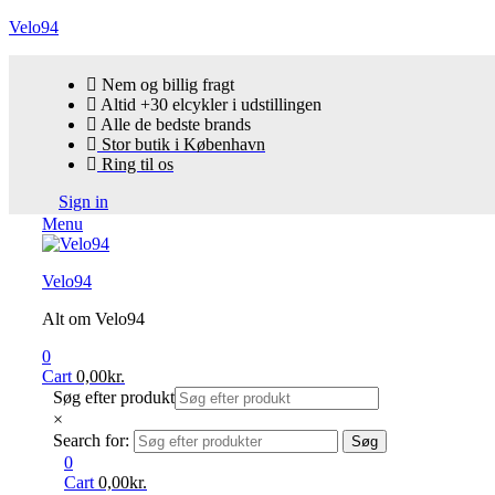
Velo94
Nem og billig fragt
Altid +30 elcykler i udstillingen
Alle de bedste brands
Stor butik i København
Ring til os
Sign in
Menu
Velo94
Alt om Velo94
0
Cart
0,00
kr.
Søg efter produkt
×
Search for:
Søg
0
Cart
0,00
kr.