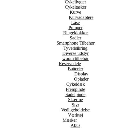
Cykellygter
Cykeltasker
Kurve
Kurvadaptere
Låse
Pumper
Ringeklokker
Sadler
Smartphone Tilbehør
Tyverisikring
Diverse udstyr
woom tilbehør
Reservedele
Batterier
Display
Oplader
Cykeldæk
Frempinde
Sadelpinde
Skærme
Styr
Vedligeholdelse
Værktøj
Mærker
Abus