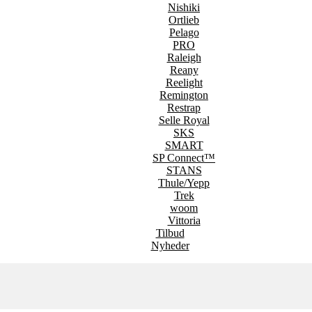
Nishiki
Ortlieb
Pelago
PRO
Raleigh
Reany
Reelight
Remington
Restrap
Selle Royal
SKS
SMART
SP Connect™
STANS
Thule/Yepp
Trek
woom
Vittoria
Tilbud
Nyheder