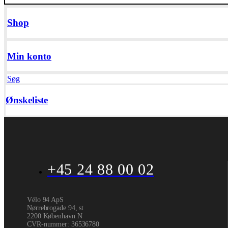
Shop
Min konto
Søg
Ønskeliste
+45 24 88 00 02
Vélo 94 ApS
Nørrebrogade 94, st
2200 København N
CVR-nummer
:
36536780