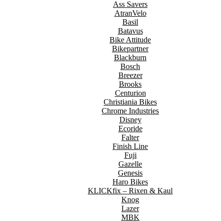
Ass Savers
AtranVelo
Basil
Batavus
Bike Attitude
Bikepartner
Blackburn
Bosch
Breezer
Brooks
Centurion
Christiania Bikes
Chrome Industries
Disney
Ecoride
Falter
Finish Line
Fuji
Gazelle
Genesis
Haro Bikes
KLICKfix – Rixen & Kaul
Knog
Lazer
MBK