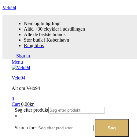
Velo94
Nem og billig fragt
Altid +30 elcykler i udstillingen
Alle de bedste brands
Stor butik i København
Ring til os
Sign in
Menu
Velo94
Alt om Velo94
0
Cart
0,00
kr.
Søg efter produkt
×
Search for:
Søg