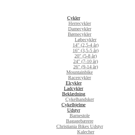
Cykler
Herrecykler
Damecykler
Børnecykler
Løbecykler
14″ (2,5-4 år)
16″ (3,5-5 år)
20″ (5-8 år)
24″ (7-10 år)
26″ (9-14 år)
Mountainbike
Racercykler
Elcykler
Ladcykler
Beklædning
Cykelhandsker
Cykelhjelme
Udstyr
Barnestole
Bagagebærere
Christiania Bikes Udstyr
Kalecher