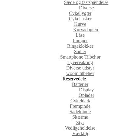
Sæde og fastspændelse
Diverse
Cykellygter
Cykeltasker
Kurve
Kurvadaptere
Låse
Pumper
Ringeklokker
Sadler
Smartphone Tilbehør
Tyverisikring
Diverse udstyr
woom tilbehør
Reservedele
Batterier
Display
Oplader
Cykeldæk
Frempinde
Sadelpinde
Skærme
Styr
Vedligeholdelse
Værktøj