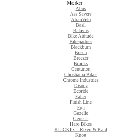
Mærker
Abus
Ass Savers
AtranVelo
Basil
Batavus
Bike Attitude
Bikepartner
Blackburn
Bosch
Breezer
Brooks
Centurion
Christiania Bikes
Chrome Industries
Disney
Ecoride
Falter
Finish Line
Fuji
Gazelle
Genesis
Haro Bikes
KLICKfix – Rixen & Kaul
Knog