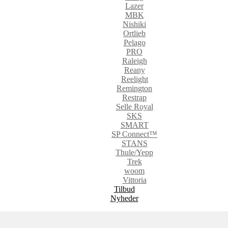
Lazer
MBK
Nishiki
Ortlieb
Pelago
PRO
Raleigh
Reany
Reelight
Remington
Restrap
Selle Royal
SKS
SMART
SP Connect™
STANS
Thule/Yepp
Trek
woom
Vittoria
Tilbud
Nyheder