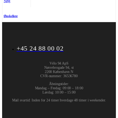
Søg
Ønskeliste
+45 24 88 00 02
Vélo 94 ApS
Nørrebrogade 94, st
2200 København N
CVR-nummer
:
36536780
Åbningstider:
Mandag – Fredag: 09:00 – 18:00
Lørdag: 10:00 – 15:00
Mail svartid: Inden for 24 timer hverdage 48 timer i weekender.