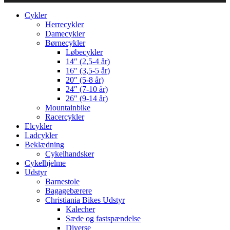
Cykler
Herrecykler
Damecykler
Børnecykler
Løbecykler
14″ (2,5-4 år)
16″ (3,5-5 år)
20″ (5-8 år)
24″ (7-10 år)
26″ (9-14 år)
Mountainbike
Racercykler
Elcykler
Ladcykler
Beklædning
Cykelhandsker
Cykelhjelme
Udstyr
Barnestole
Bagagebærere
Christiania Bikes Udstyr
Kalecher
Sæde og fastspændelse
Diverse