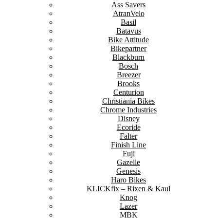
Ass Savers
AtranVelo
Basil
Batavus
Bike Attitude
Bikepartner
Blackburn
Bosch
Breezer
Brooks
Centurion
Christiania Bikes
Chrome Industries
Disney
Ecoride
Falter
Finish Line
Fuji
Gazelle
Genesis
Haro Bikes
KLICKfix – Rixen & Kaul
Knog
Lazer
MBK