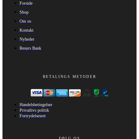
Forside
Shop
Om os
Kontakt
Nyheder
Resurs Bank
BETALINGS METODER
Handelsbetingelser
Privatlivs politik
Fortrydelsesret
FØLG OS