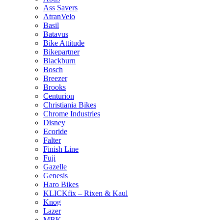
Ass Savers
AtranVelo
Basil
Batavus
Bike Attitude
Bikepartner
Blackburn
Bosch
Breezer
Brooks
Centurion
Christiania Bikes
Chrome Industries
Disney
Ecoride
Falter
Finish Line
Fuji
Gazelle
Genesis
Haro Bikes
KLICKfix – Rixen & Kaul
Knog
Lazer
MBK