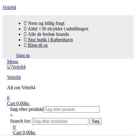
Velo94
Nem og billig fragt
Altid +30 elcykler i udstillingen
Alle de bedste brands
Stor butik i København
Ring til os
Sign in
Menu
Velo94
Alt om Velo94
0
Cart
0,00
kr.
Søg efter produkt
×
Search for:
Søg
0
Cart
0,00
kr.