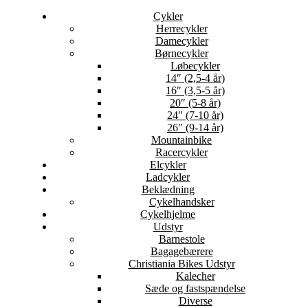
Cykler
Herrecykler
Damecykler
Børnecykler
Løbecykler
14″ (2,5-4 år)
16″ (3,5-5 år)
20″ (5-8 år)
24″ (7-10 år)
26″ (9-14 år)
Mountainbike
Racercykler
Elcykler
Ladcykler
Beklædning
Cykelhandsker
Cykelhjelme
Udstyr
Barnestole
Bagagebærere
Christiania Bikes Udstyr
Kalecher
Sæde og fastspændelse
Diverse