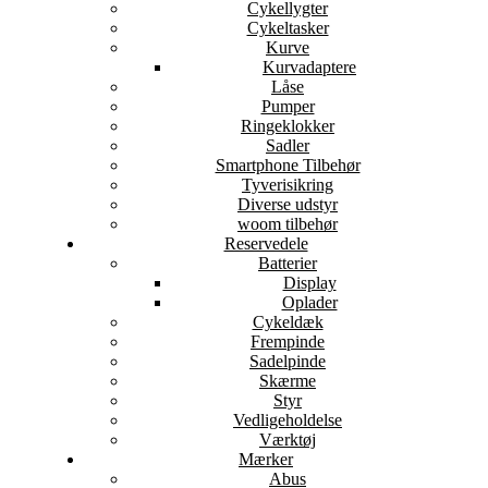
Cykellygter
Cykeltasker
Kurve
Kurvadaptere
Låse
Pumper
Ringeklokker
Sadler
Smartphone Tilbehør
Tyverisikring
Diverse udstyr
woom tilbehør
Reservedele
Batterier
Display
Oplader
Cykeldæk
Frempinde
Sadelpinde
Skærme
Styr
Vedligeholdelse
Værktøj
Mærker
Abus