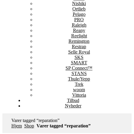
Nishiki
Ortlieb
Pelago
PRO
Raleigh
Reany
Reelight
Remington
Restrap
Selle Royal
SKS
SMART
SP Connect™
STANS
Thule/Yepp
Trek
woom
Vittoria
Tilbud
Nyheder
Varer tagged “reparation”
Hjem
Shop
Varer tagged “reparation”