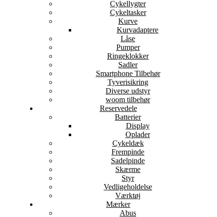
Cykellygter
Cykeltasker
Kurve
Kurvadaptere
Låse
Pumper
Ringeklokker
Sadler
Smartphone Tilbehør
Tyverisikring
Diverse udstyr
woom tilbehør
Reservedele
Batterier
Display
Oplader
Cykeldæk
Frempinde
Sadelpinde
Skærme
Styr
Vedligeholdelse
Værktøj
Mærker
Abus