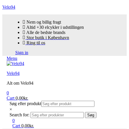
Velo94
Nem og billig fragt
Altid +30 elcykler i udstillingen
Alle de bedste brands
Stor butik i København
Ring til os
Sign in
Menu
Velo94
Alt om Velo94
0
Cart
0,00
kr.
Søg efter produkt
×
Search for:
Søg
0
Cart
0,00
kr.