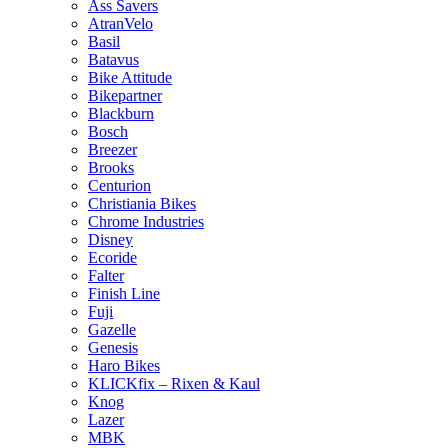
Ass Savers
AtranVelo
Basil
Batavus
Bike Attitude
Bikepartner
Blackburn
Bosch
Breezer
Brooks
Centurion
Christiania Bikes
Chrome Industries
Disney
Ecoride
Falter
Finish Line
Fuji
Gazelle
Genesis
Haro Bikes
KLICKfix – Rixen & Kaul
Knog
Lazer
MBK