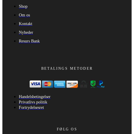
Shop
Om os
Kontakt
Nyheder
Resurs Bank
BETALINGS METODER
Handelsbetingelser
Privatlivs politik
Fortrydelsesret
FØLG OS