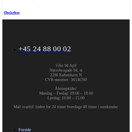
Ønskeliste
+45 24 88 00 02
Vélo 94 ApS
Nørrebrogade 94, st
2200 København N
CVR-nummer
:
36536780
Åbningstider:
Mandag – Fredag: 09:00 – 18:00
Lørdag: 10:00 – 15:00
Mail svartid: Inden for 24 timer hverdage 48 timer i weekender.
Forside