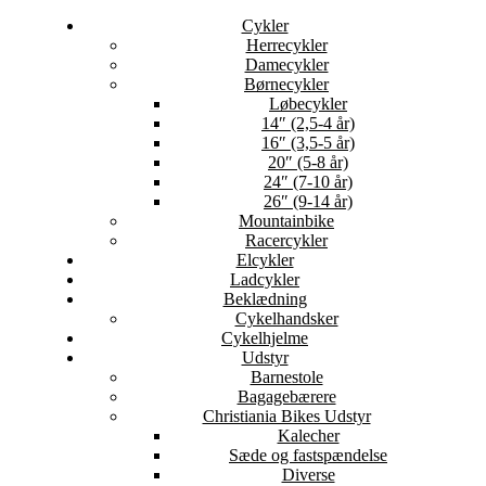
Cykler
Herrecykler
Damecykler
Børnecykler
Løbecykler
14″ (2,5-4 år)
16″ (3,5-5 år)
20″ (5-8 år)
24″ (7-10 år)
26″ (9-14 år)
Mountainbike
Racercykler
Elcykler
Ladcykler
Beklædning
Cykelhandsker
Cykelhjelme
Udstyr
Barnestole
Bagagebærere
Christiania Bikes Udstyr
Kalecher
Sæde og fastspændelse
Diverse