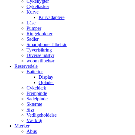
Cykellygter
Cykeltasker
Kurve
Kurvadaptere
Låse
Pumper
Ringeklokker
Sadler
Smartphone Tilbehør
Tyverisikring
Diverse udstyr
woom tilbehør
Reservedele
Batterier
Display
Oplader
Cykeldæk
Frempinde
Sadelpinde
Skærme
Styr
Vedligeholdelse
Værktøj
Mærker
Abus