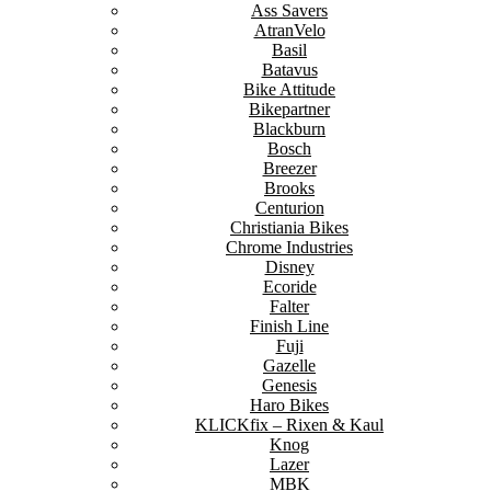
Ass Savers
AtranVelo
Basil
Batavus
Bike Attitude
Bikepartner
Blackburn
Bosch
Breezer
Brooks
Centurion
Christiania Bikes
Chrome Industries
Disney
Ecoride
Falter
Finish Line
Fuji
Gazelle
Genesis
Haro Bikes
KLICKfix – Rixen & Kaul
Knog
Lazer
MBK