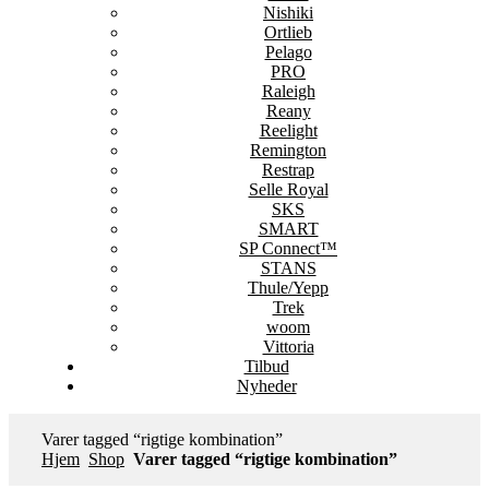
Nishiki
Ortlieb
Pelago
PRO
Raleigh
Reany
Reelight
Remington
Restrap
Selle Royal
SKS
SMART
SP Connect™
STANS
Thule/Yepp
Trek
woom
Vittoria
Tilbud
Nyheder
Varer tagged “rigtige kombination”
Hjem
Shop
Varer tagged “rigtige kombination”