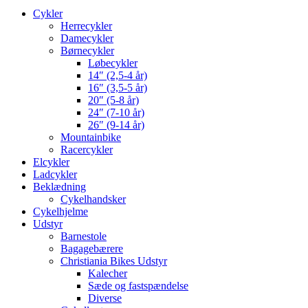
Cykler
Herrecykler
Damecykler
Børnecykler
Løbecykler
14″ (2,5-4 år)
16″ (3,5-5 år)
20″ (5-8 år)
24″ (7-10 år)
26″ (9-14 år)
Mountainbike
Racercykler
Elcykler
Ladcykler
Beklædning
Cykelhandsker
Cykelhjelme
Udstyr
Barnestole
Bagagebærere
Christiania Bikes Udstyr
Kalecher
Sæde og fastspændelse
Diverse