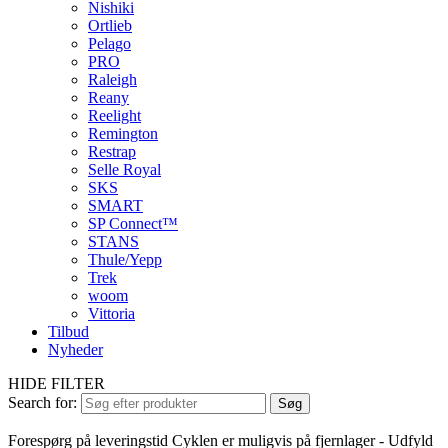
Nishiki
Ortlieb
Pelago
PRO
Raleigh
Reany
Reelight
Remington
Restrap
Selle Royal
SKS
SMART
SP Connect™
STANS
Thule/Yepp
Trek
woom
Vittoria
Tilbud
Nyheder
HIDE FILTER
Search for:
Søg
Forespørg på leveringstid
Cyklen er muligvis på fjernlager - Udfyld