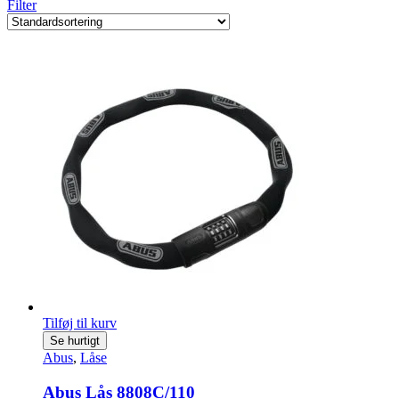
Filter
Tilføj til kurv
Se hurtigt
Abus
,
Låse
Abus Lås 8808C/110