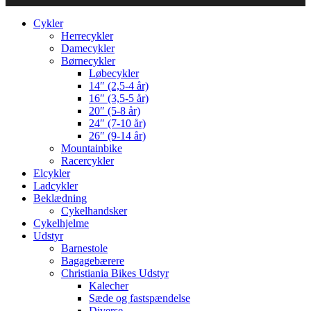
Cykler
Herrecykler
Damecykler
Børnecykler
Løbecykler
14″ (2,5-4 år)
16″ (3,5-5 år)
20″ (5-8 år)
24″ (7-10 år)
26″ (9-14 år)
Mountainbike
Racercykler
Elcykler
Ladcykler
Beklædning
Cykelhandsker
Cykelhjelme
Udstyr
Barnestole
Bagagebærere
Christiania Bikes Udstyr
Kalecher
Sæde og fastspændelse
Diverse