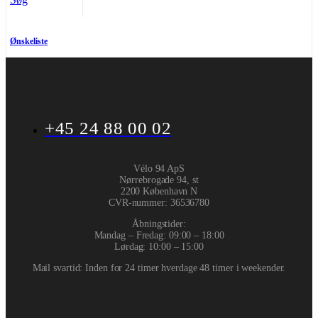
Ønskeliste
+45 24 88 00 02
Vélo 94 ApS
Nørrebrogade 94, st
2200 København N
CVR-nummer
:
36536780
Åbningstider:
Mandag – Fredag: 09:00 – 18:00
Lørdag: 10:00 – 15:00
Mail svartid: Inden for 24 timer hverdage 48 timer i weekender.