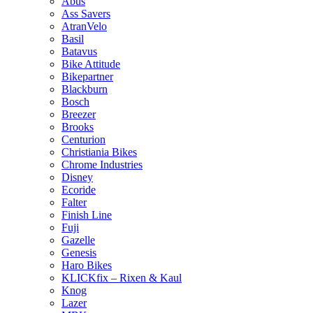
Abus
Ass Savers
AtranVelo
Basil
Batavus
Bike Attitude
Bikepartner
Blackburn
Bosch
Breezer
Brooks
Centurion
Christiania Bikes
Chrome Industries
Disney
Ecoride
Falter
Finish Line
Fuji
Gazelle
Genesis
Haro Bikes
KLICKfix – Rixen & Kaul
Knog
Lazer