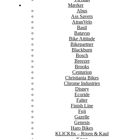
Mærker
Abus
Ass Savers
AtranVelo
Basil
Batavus
Bike Attitude
Bikepartner
Blackburn
Bosch
Breezer
Brooks
Centurion
Christiania Bikes
Chrome Industries
Disney
Ecoride
Falter
Finish Line
Fuji
Gazelle
Genesis
Haro Bikes
KLICKfix – Rixen & Kaul