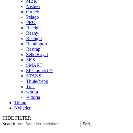
MBK
Nishiki
Ortlieb
Pelago
PRO
Raleigh
Reany
Reelight
Remington
Restrap
Selle Royal
SKS
SMART
SP Connect™
STANS
Thule/Yepp
Trek
woom
Vittoria
Tilbud
Nyheder
HIDE FILTER
Search for:
Søg