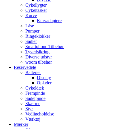
Cykellygter
Cykeltasker
Kurve
Kurvadaptere
Låse
Pumper
Ringeklokker
Sadler
Smartphone Tilbehør
Tyverisikring
Diverse udstyr
woom tilbehør
Reservedele
Batterier
Display
Oplader
Cykeldæk
Frempinde
Sadelpinde
Skærme
Styr
Vedligeholdelse
Værktøj
Mærker