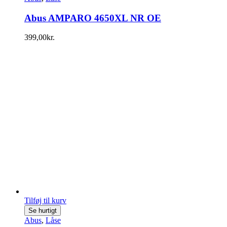
Abus AMPARO 4650XL NR OE
399,00
kr.
Tilføj til kurv
Se hurtigt
Abus
,
Låse