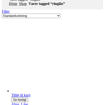
Hjem
Shop
Varer tagged “ringlås”
Filter
Tilføj til kurv
Se hurtigt
Abus
,
Låse