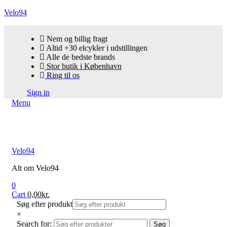
Velo94
Nem og billig fragt
Altid +30 elcykler i udstillingen
Alle de bedste brands
Stor butik i København
Ring til os
Sign in
Menu
Velo94
Alt om Velo94
0
Cart
0,00
kr.
Søg efter produkt
×
Search for:
Søg