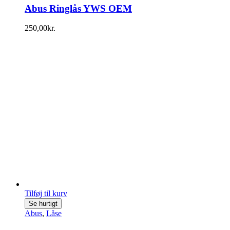
Abus Ringlås YWS OEM
250,00
kr.
Tilføj til kurv
Se hurtigt
Abus
,
Låse