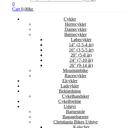
0
Cart
0,00
kr.
Cykler
Herrecykler
Damecykler
Børnecykler
Løbecykler
14″ (2,5-4 år)
16″ (3,5-5 år)
20″ (5-8 år)
24″ (7-10 år)
26″ (9-14 år)
Mountainbike
Racercykler
Elcykler
Ladcykler
Beklædning
Cykelhandsker
Cykelhjelme
Udstyr
Barnestole
Bagagebærere
Christiania Bikes Udstyr
Kalecher