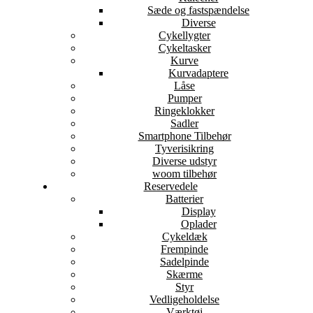
Sæde og fastspændelse
Diverse
Cykellygter
Cykeltasker
Kurve
Kurvadaptere
Låse
Pumper
Ringeklokker
Sadler
Smartphone Tilbehør
Tyverisikring
Diverse udstyr
woom tilbehør
Reservedele
Batterier
Display
Oplader
Cykeldæk
Frempinde
Sadelpinde
Skærme
Styr
Vedligeholdelse
Værktøj