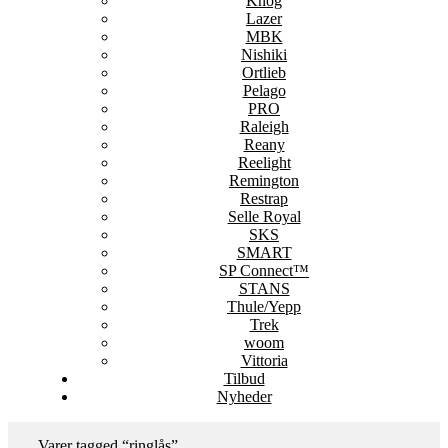
Knog
Lazer
MBK
Nishiki
Ortlieb
Pelago
PRO
Raleigh
Reany
Reelight
Remington
Restrap
Selle Royal
SKS
SMART
SP Connect™
STANS
Thule/Yepp
Trek
woom
Vittoria
Tilbud
Nyheder
Varer tagged “ringlås”