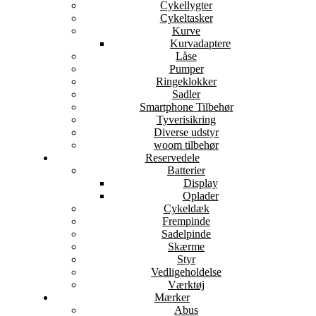
Cykellygter
Cykeltasker
Kurve
Kurvadaptere
Låse
Pumper
Ringeklokker
Sadler
Smartphone Tilbehør
Tyverisikring
Diverse udstyr
woom tilbehør
Reservedele
Batterier
Display
Oplader
Cykeldæk
Frempinde
Sadelpinde
Skærme
Styr
Vedligeholdelse
Værktøj
Mærker
Abus