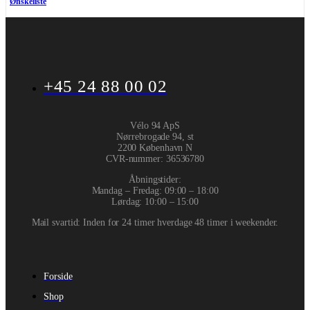
Ønskeliste
+45 24 88 00 02
Vélo 94 ApS
Nørrebrogade 94, st
2200 København N
CVR-nummer
:
36536780
Åbningstider:
Mandag – Fredag: 09:00 – 18:00
Lørdag: 10:00 – 15:00
Mail svartid: Inden for 24 timer hverdage 48 timer i weekender.
Forside
Shop