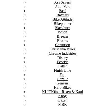
Ass Savers
AtranVelo
Basil
Batavus
Bike Attitude
Bikepartner
Blackburn
Bosch
Breezer
Brooks
Centurion
Christiania Bikes
Chrome Industries
Disney
Ecoride
Falter
Finish Line
Fuji
Gazelle
Genesis
Haro Bikes
KLICKfix – Rixen & Kaul
Knog
Lazer
MBK