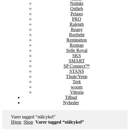
Nishiki
Ortlieb
Pelago
PRO
Raleigh
Reany
Reelight
Remington
Restrap
Selle Royal
SKS
SMART
SP Connect™
STANS
Thule/Yepp
Trek
woom
Vittoria
Tilbud
Nyheder
Varer tagged “stålcykel”
Hjem
Shop
Varer tagged “stålcykel”