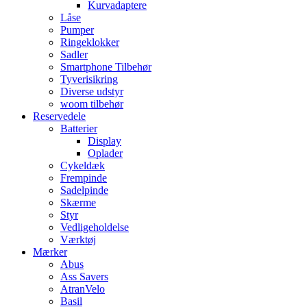
Kurvadaptere
Låse
Pumper
Ringeklokker
Sadler
Smartphone Tilbehør
Tyverisikring
Diverse udstyr
woom tilbehør
Reservedele
Batterier
Display
Oplader
Cykeldæk
Frempinde
Sadelpinde
Skærme
Styr
Vedligeholdelse
Værktøj
Mærker
Abus
Ass Savers
AtranVelo
Basil