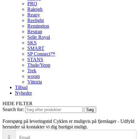
PRO
Raleigh
Reany
Reelight
Remington
Restrap
Selle Royal
SKS
SMART
SP Connect™
STANS
Thule/Yepp
Trek
woom
Vittoria
Tilbud
Nyheder
HIDE FILTER
Search for:
Søg
Forespørg på leveringstid
Cyklen er muligvis på fjernlager - Udfyld
herunder så kontakter vi dig hurtigst muligt.