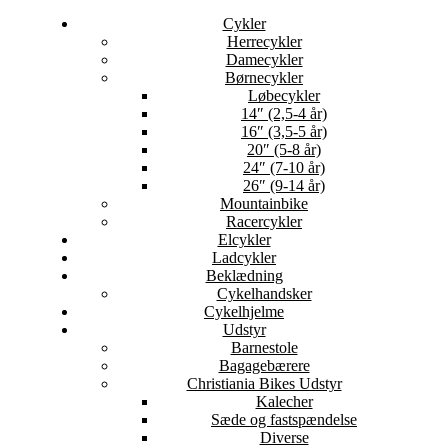
Cykler
Herrecykler
Damecykler
Børnecykler
Løbecykler
14″ (2,5-4 år)
16″ (3,5-5 år)
20″ (5-8 år)
24″ (7-10 år)
26″ (9-14 år)
Mountainbike
Racercykler
Elcykler
Ladcykler
Beklædning
Cykelhandsker
Cykelhjelme
Udstyr
Barnestole
Bagagebærere
Christiania Bikes Udstyr
Kalecher
Sæde og fastspændelse
Diverse