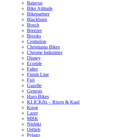
Batavus
Bike Attitude
Bikepartner
Blackburn
Bosch
Breezer
Brooks
Centurion
Christiania Bikes
Chrome Industries
Disney
Ecoride
Falter
Finish Line
Fuji
Gazelle
Genesis
Haro Bikes
KLICKfix – Rixen & Kaul
Knog
Lazer
MBK
Nishiki
Ortlieb
Pelago