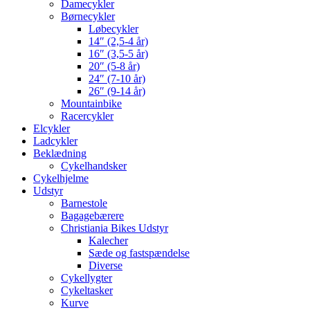
Damecykler
Børnecykler
Løbecykler
14″ (2,5-4 år)
16″ (3,5-5 år)
20″ (5-8 år)
24″ (7-10 år)
26″ (9-14 år)
Mountainbike
Racercykler
Elcykler
Ladcykler
Beklædning
Cykelhandsker
Cykelhjelme
Udstyr
Barnestole
Bagagebærere
Christiania Bikes Udstyr
Kalecher
Sæde og fastspændelse
Diverse
Cykellygter
Cykeltasker
Kurve