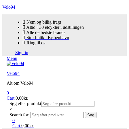
Velo94
Nem og billig fragt
Altid +30 elcykler i udstillingen
Alle de bedste brands
Stor butik i København
Ring til os
Sign in
Menu
Velo94
Alt om Velo94
0
Cart
0,00
kr.
Søg efter produkt
×
Search for:
Søg
0
Cart
0,00
kr.