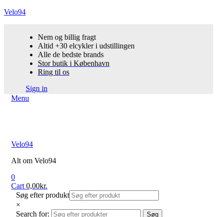
Velo94
Nem og billig fragt
Altid +30 elcykler i udstillingen
Alle de bedste brands
Stor butik i København
Ring til os
Sign in
Menu
Velo94
Alt om Velo94
0
Cart
0,00
kr.
Søg efter produkt
×
Search for:
Søg