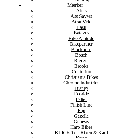
Mærker
Abus
Ass Savers
AtranVelo
Basil
Batavus
Bike Attitude
Bikepartner
Blackburn
Bosch
Breezer
Brooks
Centurion
Christiania Bikes
Chrome Industries
Disney
Ecoride
Falter
Finish Line
Fuji
Gazelle
Genesis
Haro Bikes
KLICKfix – Rixen & Kaul