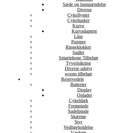
Sæde og fastspændelse
Diverse
Cykellygter
Cykeltasker
Kurve
Kurvadaptere
Låse
Pumper
Ringeklokker
Sadler
Smartphone Tilbehør
Tyverisikring
Diverse udstyr
woom tilbehør
Reservedele
Batterier
Display
Oplader
Cykeldæk
Frempinde
Sadelpinde
Skærme
Styr
Vedligeholdelse
Værktøj