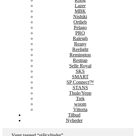
Knog
Lazer
MBK
Nishiki
Ortlieb
Pelago
PRO
Raleigh
Reany
Reelight
Remington
Restrap
Selle Royal
SKS
SMART
SP Connect™
STANS
Thule/Yepp
Trek
woom
Vittoria
Tilbud
Nyheder
Varer tagged “stålcylinder”