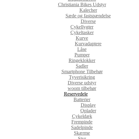
Christiania Bikes Udstyr
Kalecher
Sæde og fastspændelse
Diverse
Cykellygter
Cykeltasker
Kurve
Kurvadaptere
Låse
Pumper
Ringeklokker
Sadler
Smartphone Tilbehør
Tyverisikring
Diverse udstyr
woom tilbehør
Reservedele
Batterier
Display
Oplader
Cykeldæk
Frempinde
Sadelpinde
Skærme
Styr