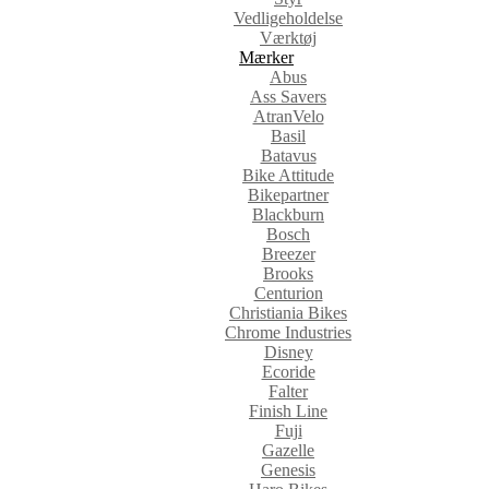
Vedligeholdelse
Værktøj
Mærker
Abus
Ass Savers
AtranVelo
Basil
Batavus
Bike Attitude
Bikepartner
Blackburn
Bosch
Breezer
Brooks
Centurion
Christiania Bikes
Chrome Industries
Disney
Ecoride
Falter
Finish Line
Fuji
Gazelle
Genesis