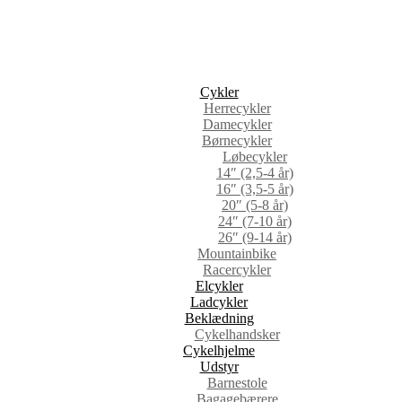
Cykler
Herrecykler
Damecykler
Børnecykler
Løbecykler
14″ (2,5-4 år)
16″ (3,5-5 år)
20″ (5-8 år)
24″ (7-10 år)
26″ (9-14 år)
Mountainbike
Racercykler
Elcykler
Ladcykler
Beklædning
Cykelhandsker
Cykelhjelme
Udstyr
Barnestole
Bagagebærere