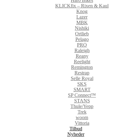
Haro Bikes
KLICKfix – Rixen & Kaul
Knog
Lazer
MBK
Nishiki
Ortlieb
Pelago
PRO
Raleigh
Reany
Reelight
Remington
Restrap
Selle Royal
SKS
SMART
SP Connect™
STANS
Thule/Yepp
Trek
woom
Vittoria
Tilbud
Nyheder