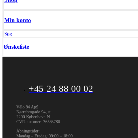
Min konto
Søg
Ønskeliste
+45 24 88 00 02
Vélo 94 ApS
Nørrebrogade 94, st
2200 København N
CVR-nummer
:
36536780
Åbningstider:
Mandag – Fredag: 09:00 – 18:00