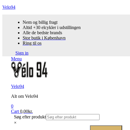
Velo94
Nem og billig fragt
Altid +30 elcykler i udstillingen
Alle de bedste brands
Stor butik i København
Ring til os
Sign in
Menu
Velo94
Alt om Velo94
0
Cart
0,00
kr.
Søg efter produkt
×