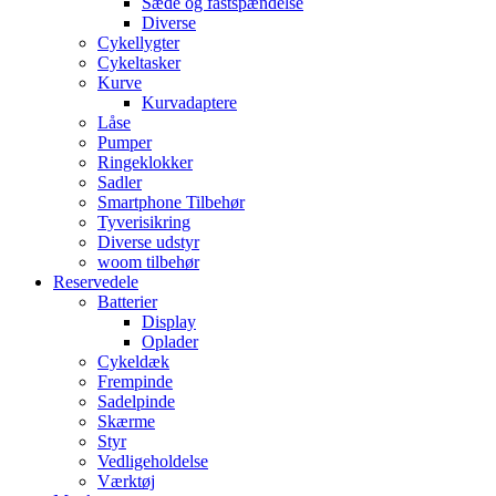
Sæde og fastspændelse
Diverse
Cykellygter
Cykeltasker
Kurve
Kurvadaptere
Låse
Pumper
Ringeklokker
Sadler
Smartphone Tilbehør
Tyverisikring
Diverse udstyr
woom tilbehør
Reservedele
Batterier
Display
Oplader
Cykeldæk
Frempinde
Sadelpinde
Skærme
Styr
Vedligeholdelse
Værktøj