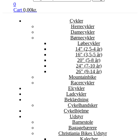
0
Cart
0,00
kr.
Cykler
Herrecykler
Damecykler
Børnecykler
Løbecykler
14″ (2,5-4 år)
16″ (3,5-5 år)
20″ (5-8 år)
24″ (7-10 år)
26″ (9-14 år)
Mountainbike
Racercykler
Elcykler
Ladcykler
Beklædning
Cykelhandsker
Cykelhjelme
Udstyr
Barnestole
Bagagebærere
Christiania Bikes Udstyr
Kalecher