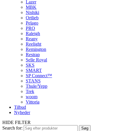
Lazer
MBK
Nishiki
Ortlieb
Pelago
PRO
Raleigh
Reany
Reelight
Remington
Restrap
Selle Royal
SKS
SMART
SP Connect™
STANS
Thule/Yepp
Trek
woom
Vittoria
Tilbud
Nyheder
HIDE FILTER
Search for:
Søg