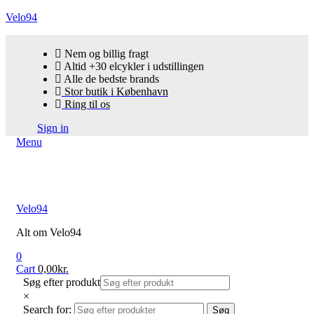
Velo94
Nem og billig fragt
Altid +30 elcykler i udstillingen
Alle de bedste brands
Stor butik i København
Ring til os
Sign in
Menu
Velo94
Alt om Velo94
0
Cart
0,00
kr.
Søg efter produkt
×
Search for:
Søg