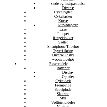
Sæde og fastspændelse
Diverse
Cykellygter
Cykeltasker
Kurve
Kurvadaptere
Låse
Pumper
Ringeklokker
Sadler
Smartphone Tilbehør
Tyverisikring
Diverse udstyr
woom tilbehør
Reservedele
Batterier
Display
Oplader
Cykeldæk
Frempinde
Sadelpinde
Skærme
Styr
Vedligeholdelse
Værktøj