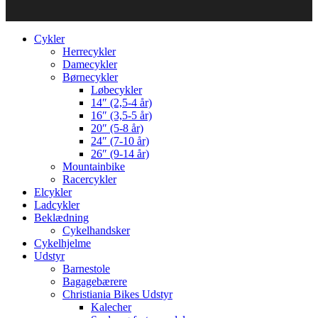
Cykler
Herrecykler
Damecykler
Børnecykler
Løbecykler
14″ (2,5-4 år)
16″ (3,5-5 år)
20″ (5-8 år)
24″ (7-10 år)
26″ (9-14 år)
Mountainbike
Racercykler
Elcykler
Ladcykler
Beklædning
Cykelhandsker
Cykelhjelme
Udstyr
Barnestole
Bagagebærere
Christiania Bikes Udstyr
Kalecher