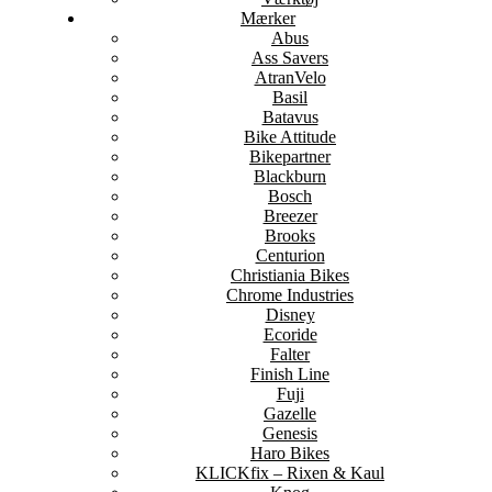
Mærker
Abus
Ass Savers
AtranVelo
Basil
Batavus
Bike Attitude
Bikepartner
Blackburn
Bosch
Breezer
Brooks
Centurion
Christiania Bikes
Chrome Industries
Disney
Ecoride
Falter
Finish Line
Fuji
Gazelle
Genesis
Haro Bikes
KLICKfix – Rixen & Kaul