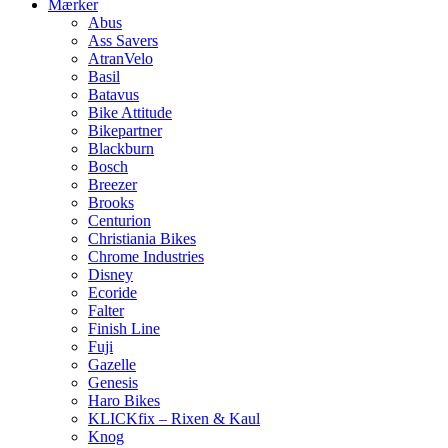
Mærker
Abus
Ass Savers
AtranVelo
Basil
Batavus
Bike Attitude
Bikepartner
Blackburn
Bosch
Breezer
Brooks
Centurion
Christiania Bikes
Chrome Industries
Disney
Ecoride
Falter
Finish Line
Fuji
Gazelle
Genesis
Haro Bikes
KLICKfix – Rixen & Kaul
Knog