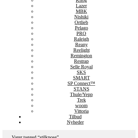
Knog
Lazer
MBK
Nishiki
Ortlieb
Pelago
PRO
Raleigh
Reany
Reelight
Remington
Restrap
Selle Royal
SKS
SMART
SP Connect™
STANS
Thule/Yepp
Trek
woom
Vittoria
Tilbud
Nyheder
Varer tagged “stilkpose”