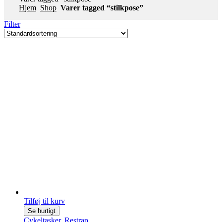
Hjem
Shop
Varer tagged “stilkpose”
Filter
Tilføj til kurv
Se hurtigt
Cykeltasker
,
Restrap