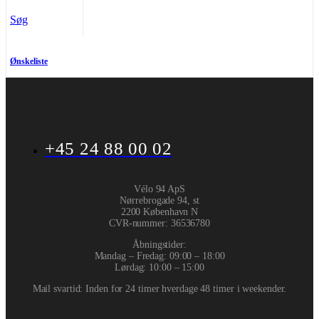
Søg
Ønskeliste
+45 24 88 00 02
Vélo 94 ApS
Nørrebrogade 94, st
2200 København N
CVR-nummer
:
36536780
Åbningstider:
Mandag – Fredag: 09:00 – 18:00
Lørdag: 10:00 – 15:00
Mail svartid: Inden for 24 timer hverdage 48 timer i weekender.