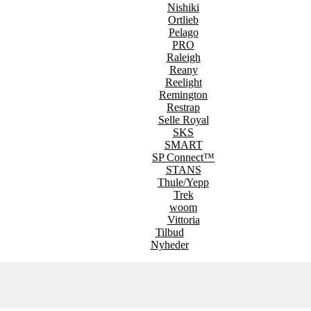
Nishiki
Ortlieb
Pelago
PRO
Raleigh
Reany
Reelight
Remington
Restrap
Selle Royal
SKS
SMART
SP Connect™
STANS
Thule/Yepp
Trek
woom
Vittoria
Tilbud
Nyheder