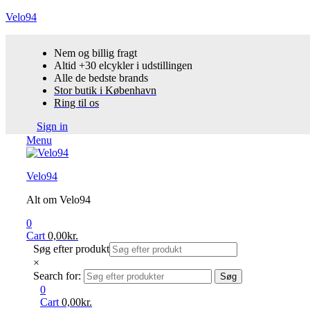
Velo94
Nem og billig fragt
Altid +30 elcykler i udstillingen
Alle de bedste brands
Stor butik i København
Ring til os
Sign in
Menu
Velo94
Alt om Velo94
0
Cart
0,00
kr.
Søg efter produkt
×
Search for:
Søg
0
Cart
0,00
kr.