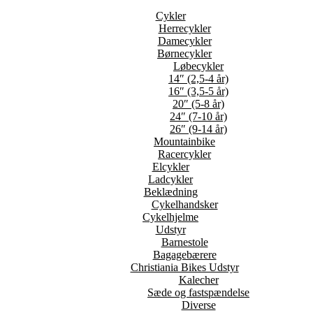
Cykler
Herrecykler
Damecykler
Børnecykler
Løbecykler
14″ (2,5-4 år)
16″ (3,5-5 år)
20″ (5-8 år)
24″ (7-10 år)
26″ (9-14 år)
Mountainbike
Racercykler
Elcykler
Ladcykler
Beklædning
Cykelhandsker
Cykelhjelme
Udstyr
Barnestole
Bagagebærere
Christiania Bikes Udstyr
Kalecher
Sæde og fastspændelse
Diverse