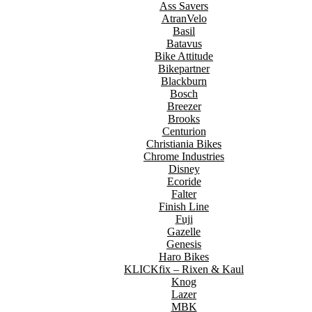
Ass Savers
AtranVelo
Basil
Batavus
Bike Attitude
Bikepartner
Blackburn
Bosch
Breezer
Brooks
Centurion
Christiania Bikes
Chrome Industries
Disney
Ecoride
Falter
Finish Line
Fuji
Gazelle
Genesis
Haro Bikes
KLICKfix – Rixen & Kaul
Knog
Lazer
MBK