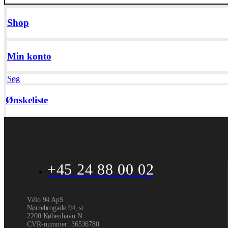
Shop
Min konto
Søg
Ønskeliste
+45 24 88 00 02
Vélo 94 ApS
Nørrebrogade 94, st
2200 København N
CVR-nummer
:
36536780