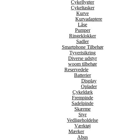
Cykellygter
Cykeltasker
Kurve
Kurvadaptere
Låse
Pumper
Ringeklokker
Sadler
Smartphone Tilbehør
Tyverisikring
Diverse udstyr
woom tilbehør
Reservedele
Batterier
Display
Oplader
Cykeldæk
Frempinde
Sadelpinde
Skærme
Styr
Vedligeholdelse
Værktøj
Mærker
Abus