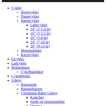
Cykler
Herrecykler
Damecykler
Børnecykler
Løbecykler
14″ (2,5-4 år)
16″ (3,5-5 år)
20″ (5-8 år)
24″ (7-10 år)
26″ (9-14 år)
Mountainbike
Racercykler
Elcykler
Ladcykler
Beklædning
Cykelhandsker
Cykelhjelme
Udstyr
Barnestole
Bagagebærere
Christiania Bikes Udstyr
Kalecher
Sæde og fastspændelse
Diverse