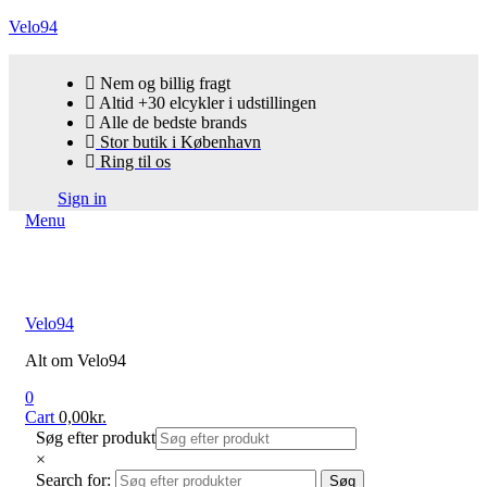
Velo94
Nem og billig fragt
Altid +30 elcykler i udstillingen
Alle de bedste brands
Stor butik i København
Ring til os
Sign in
Menu
Velo94
Alt om Velo94
0
Cart
0,00
kr.
Søg efter produkt
×
Search for:
Søg