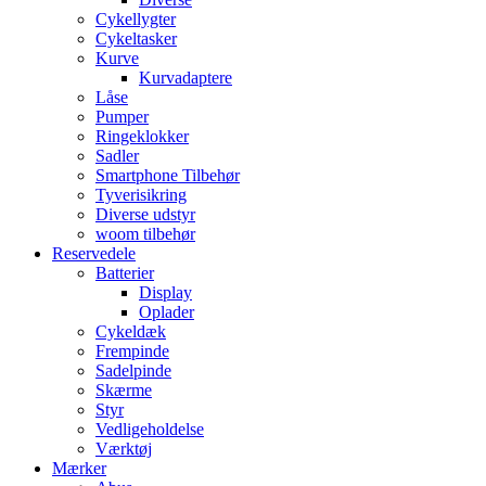
Cykellygter
Cykeltasker
Kurve
Kurvadaptere
Låse
Pumper
Ringeklokker
Sadler
Smartphone Tilbehør
Tyverisikring
Diverse udstyr
woom tilbehør
Reservedele
Batterier
Display
Oplader
Cykeldæk
Frempinde
Sadelpinde
Skærme
Styr
Vedligeholdelse
Værktøj
Mærker