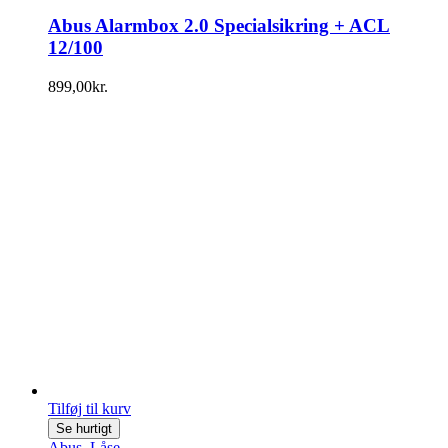
Abus Alarmbox 2.0 Specialsikring + ACL
12/100
899,00
kr.
Tilføj til kurv
Se hurtigt
Abus
,
Låse