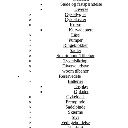
Sæde og fastspændelse
Diverse
Cykellygter
Cykeltasker
Kurve
Kurvadaptere
Låse
Pumper
Ringeklokker
Sadler
Smartphone Tilbehør
Tyverisikring
Diverse udstyr
woom tilbehør
Reservedele
Batterier
Display
Oplader
Cykeldæk
Frempinde
Sadelpinde
Skærme
Styr
Vedligeholdelse
Værktøj