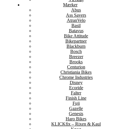
Mærker
Abus
Ass Savers
AtranVelo
Basil
Batavus
Bike Attitude
Bikepartner
Blackburn
Bosch
Breezer
Brooks
Centurion
Christiania Bikes
Chrome Industries
Disney
Ecoride
Falter
Finish Line
Fuji
Gazelle
Genesis
Haro Bikes
KLICKfix – Rixen & Kaul