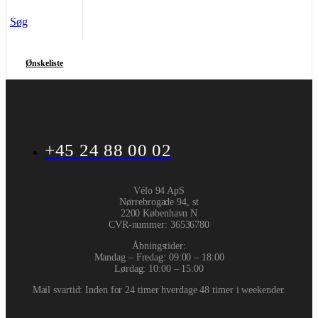
Søg
Ønskeliste
+45 24 88 00 02
Vélo 94 ApS
Nørrebrogade 94, st
2200 København N
CVR-nummer
:
36536780
Åbningstider:
Mandag – Fredag: 09:00 – 18:00
Lørdag: 10:00 – 15:00
Mail svartid: Inden for 24 timer hverdage 48 timer i weekender.