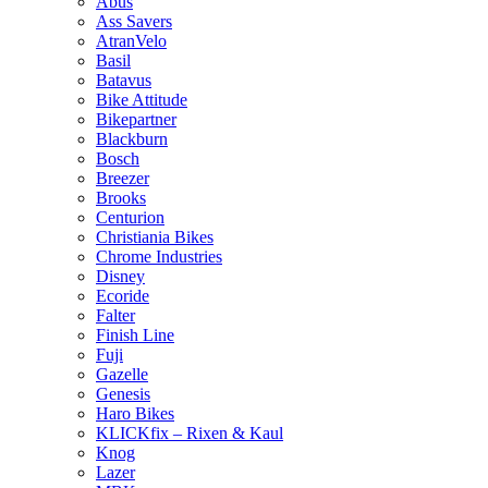
Abus
Ass Savers
AtranVelo
Basil
Batavus
Bike Attitude
Bikepartner
Blackburn
Bosch
Breezer
Brooks
Centurion
Christiania Bikes
Chrome Industries
Disney
Ecoride
Falter
Finish Line
Fuji
Gazelle
Genesis
Haro Bikes
KLICKfix – Rixen & Kaul
Knog
Lazer