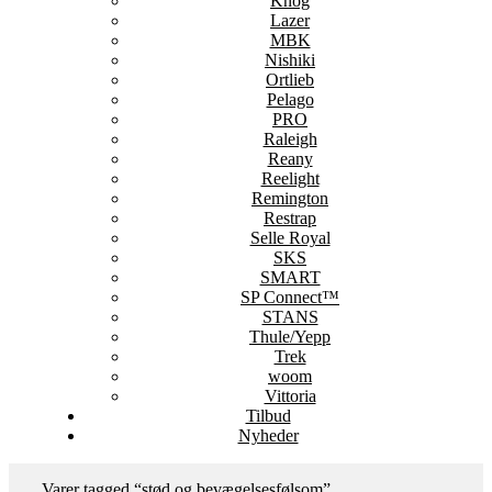
Knog
Lazer
MBK
Nishiki
Ortlieb
Pelago
PRO
Raleigh
Reany
Reelight
Remington
Restrap
Selle Royal
SKS
SMART
SP Connect™
STANS
Thule/Yepp
Trek
woom
Vittoria
Tilbud
Nyheder
Varer tagged “stød og bevægelsesfølsom”