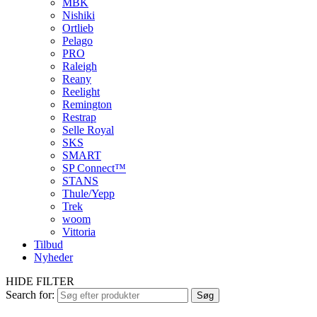
MBK
Nishiki
Ortlieb
Pelago
PRO
Raleigh
Reany
Reelight
Remington
Restrap
Selle Royal
SKS
SMART
SP Connect™
STANS
Thule/Yepp
Trek
woom
Vittoria
Tilbud
Nyheder
HIDE FILTER
Search for:
Søg