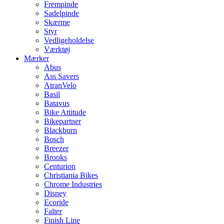
Frempinde
Sadelpinde
Skærme
Styr
Vedligeholdelse
Værktøj
Mærker
Abus
Ass Savers
AtranVelo
Basil
Batavus
Bike Attitude
Bikepartner
Blackburn
Bosch
Breezer
Brooks
Centurion
Christiania Bikes
Chrome Industries
Disney
Ecoride
Falter
Finish Line