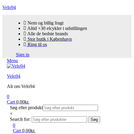
Velo94
Nem og billig fragt
Altid +30 elcykler i udstillingen
Alle de bedste brands
Stor butik i København
Ring til os
Sign in
Menu
Velo94
Alt om Velo94
0
Cart
0,00
kr.
Søg efter produkt
×
Search for:
Søg
0
Cart
0,00
kr.