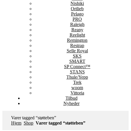
Nishiki
Ortlieb
Pelago
PRO
Raleigh
Reany
Reelight
Remington
Restrap
Selle Royal
SKS
SMART
SP Connect™
STANS
Thule/Yepp
Trek
woom
Vittoria
Tilbud
Nyheder
Varer tagged “støtteben”
Hjem
Shop
Varer tagged “støtteben”