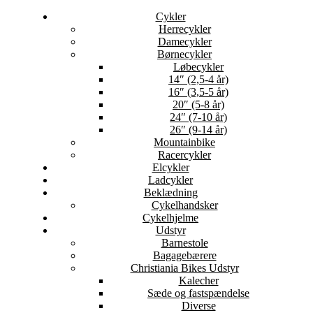
Cykler
Herrecykler
Damecykler
Børnecykler
Løbecykler
14″ (2,5-4 år)
16″ (3,5-5 år)
20″ (5-8 år)
24″ (7-10 år)
26″ (9-14 år)
Mountainbike
Racercykler
Elcykler
Ladcykler
Beklædning
Cykelhandsker
Cykelhjelme
Udstyr
Barnestole
Bagagebærere
Christiania Bikes Udstyr
Kalecher
Sæde og fastspændelse
Diverse