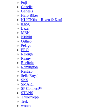
Fuji
Gazelle
Genesis
Haro Bikes
KLICKfix – Rixen & Kaul
Knog
Lazer
MBK
Nishiki
Ortlieb
Pelago
PRO
Raleigh
Reany
Reelight
Remington
Restrap
Selle Royal
SKS
SMART
SP Connect™
STANS
Thule/Yepp
Trek
woom