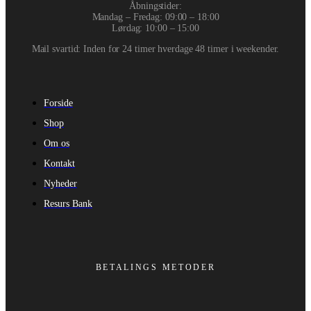
Åbningstider:
Mandag – Fredag: 09:00 – 18:00
Lørdag: 10:00 – 15:00
Mail svartid: Inden for 24 timer hverdage 48 timer i weekender.
Forside
Shop
Om os
Kontakt
Nyheder
Resurs Bank
BETALINGS METODER