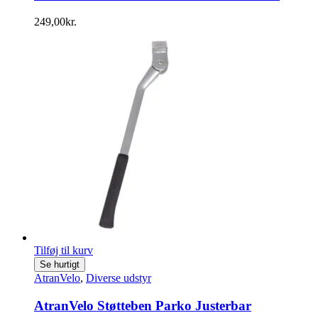
249,00
kr.
Tilføj til kurv
Se hurtigt
AtranVelo
,
Diverse udstyr
AtranVelo Støtteben Parko Justerbar