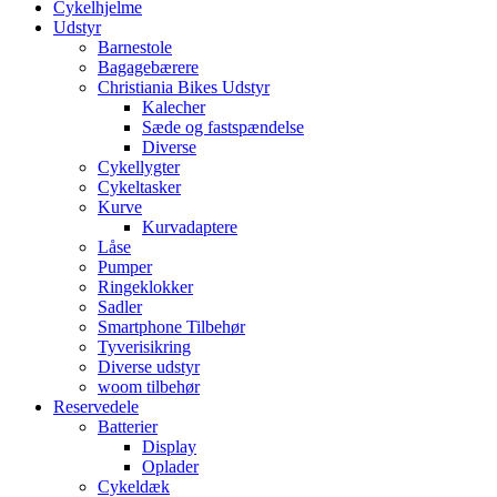
Cykelhjelme
Udstyr
Barnestole
Bagagebærere
Christiania Bikes Udstyr
Kalecher
Sæde og fastspændelse
Diverse
Cykellygter
Cykeltasker
Kurve
Kurvadaptere
Låse
Pumper
Ringeklokker
Sadler
Smartphone Tilbehør
Tyverisikring
Diverse udstyr
woom tilbehør
Reservedele
Batterier
Display
Oplader
Cykeldæk