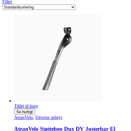
Filter
Tilføj til kurv
Se hurtigt
AtranVelo
,
Diverse udstyr
AtranVelo Støtteben Dux DV Justerbar El