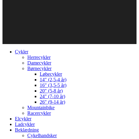
Cykler
Herrecykler
Damecykler
Børnecykler
Løbecykler
14″ (2,5-4 år)
16″ (3,5-5 år)
20″ (5-8 år)
24″ (7-10 år)
26″ (9-14 år)
Mountainbike
Racercykler
Elcykler
Ladcykler
Beklædning
Cykelhandsker