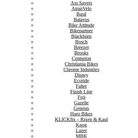
Ass Savers
AtranVelo
Basil
Batavus
Bike Attitude
Bikepartner
Blackburn
Bosch
Breezer
Brooks
Centurion
Christiania Bikes
Chrome Industries
Disney
Ecoride
Falter
Finish Line
Fuji
Gazelle
Genesis
Haro Bikes
KLICKfix – Rixen & Kaul
Knog
Lazer
MBK