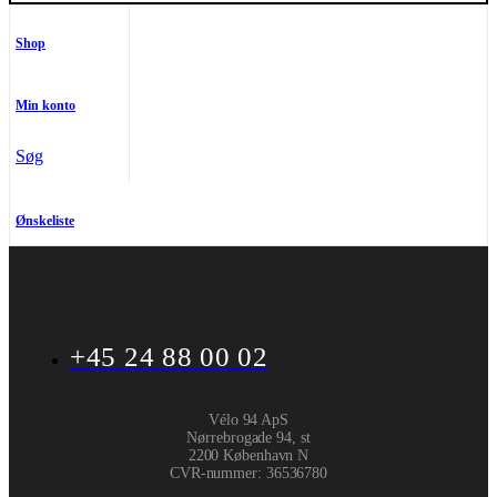
Shop
Min konto
Søg
Ønskeliste
+45 24 88 00 02
Vélo 94 ApS
Nørrebrogade 94, st
2200 København N
CVR-nummer
:
36536780