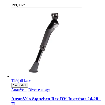
199,00
kr.
Tilføj til kurv
Se hurtigt
AtranVelo
,
Diverse udstyr
AtranVelo Støtteben Rex DV Justerbar 24-28″
El