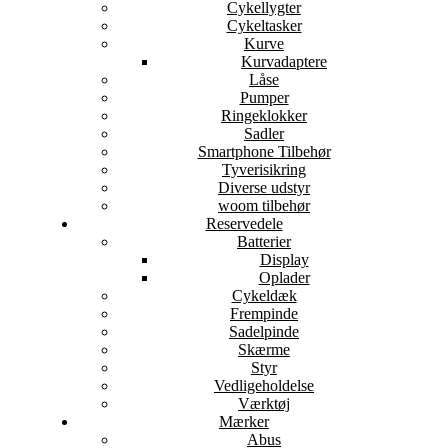
Cykellygter
Cykeltasker
Kurve
Kurvadaptere
Låse
Pumper
Ringeklokker
Sadler
Smartphone Tilbehør
Tyverisikring
Diverse udstyr
woom tilbehør
Reservedele
Batterier
Display
Oplader
Cykeldæk
Frempinde
Sadelpinde
Skærme
Styr
Vedligeholdelse
Værktøj
Mærker
Abus