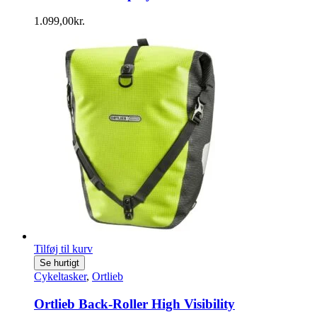
1.099,00
kr.
Tilføj til kurv
Se hurtigt
Cykeltasker
,
Ortlieb
Ortlieb Back-Roller High Visibility