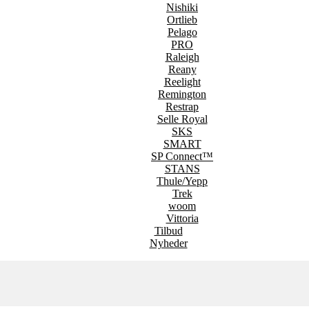
Nishiki
Ortlieb
Pelago
PRO
Raleigh
Reany
Reelight
Remington
Restrap
Selle Royal
SKS
SMART
SP Connect™
STANS
Thule/Yepp
Trek
woom
Vittoria
Tilbud
Nyheder