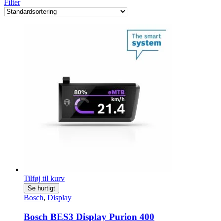
Filter
Tilføj til kurv
Se hurtigt
Bosch
,
Display
Bosch BES3 Display Purion 400