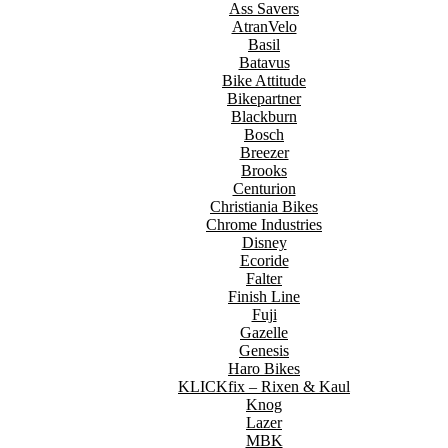
Ass Savers
AtranVelo
Basil
Batavus
Bike Attitude
Bikepartner
Blackburn
Bosch
Breezer
Brooks
Centurion
Christiania Bikes
Chrome Industries
Disney
Ecoride
Falter
Finish Line
Fuji
Gazelle
Genesis
Haro Bikes
KLICKfix – Rixen & Kaul
Knog
Lazer
MBK