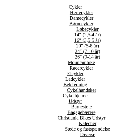
Cykler
Herrecykler
Damecykler
Børnecykler
Løbecykler
14″ (2,5-4 år)
16″ (3,5-5 år)
20″ (5-8 år)
24″ (7-10 år)
26″ (9-14 år)
Mountainbike
Racercykler
Elcykler
Ladcykler
Beklædning
Cykelhandsker
Cykelhjelme
Udstyr
Barnestole
Bagagebærere
Christiania Bikes Udstyr
Kalecher
Sæde og fastspændelse
Diverse