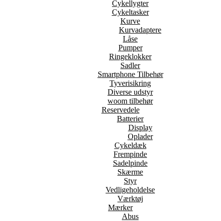
Cykellygter
Cykeltasker
Kurve
Kurvadaptere
Låse
Pumper
Ringeklokker
Sadler
Smartphone Tilbehør
Tyverisikring
Diverse udstyr
woom tilbehør
Reservedele
Batterier
Display
Oplader
Cykeldæk
Frempinde
Sadelpinde
Skærme
Styr
Vedligeholdelse
Værktøj
Mærker
Abus