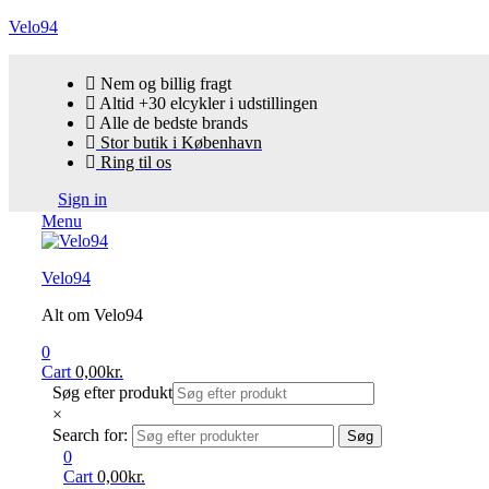
Velo94
Nem og billig fragt
Altid +30 elcykler i udstillingen
Alle de bedste brands
Stor butik i København
Ring til os
Sign in
Menu
Velo94
Alt om Velo94
0
Cart
0,00
kr.
Søg efter produkt
×
Search for:
Søg
0
Cart
0,00
kr.