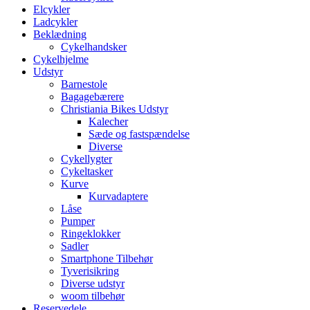
Elcykler
Ladcykler
Beklædning
Cykelhandsker
Cykelhjelme
Udstyr
Barnestole
Bagagebærere
Christiania Bikes Udstyr
Kalecher
Sæde og fastspændelse
Diverse
Cykellygter
Cykeltasker
Kurve
Kurvadaptere
Låse
Pumper
Ringeklokker
Sadler
Smartphone Tilbehør
Tyverisikring
Diverse udstyr
woom tilbehør
Reservedele