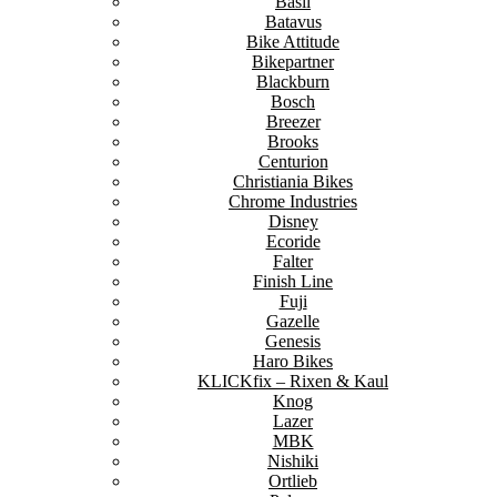
Basil
Batavus
Bike Attitude
Bikepartner
Blackburn
Bosch
Breezer
Brooks
Centurion
Christiania Bikes
Chrome Industries
Disney
Ecoride
Falter
Finish Line
Fuji
Gazelle
Genesis
Haro Bikes
KLICKfix – Rixen & Kaul
Knog
Lazer
MBK
Nishiki
Ortlieb