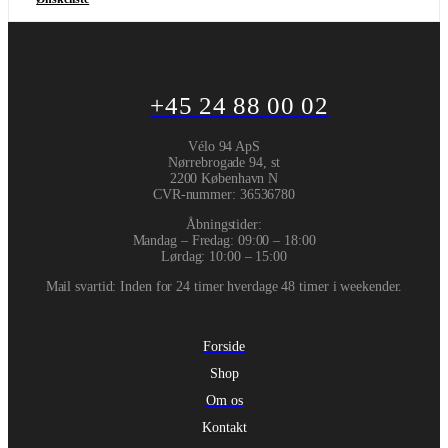
+45 24 88 00 02
Vélo 94 ApS
Nørrebrogade 94, st
2200 København N
CVR-nummer
:
36536780
Åbningstider:
Mandag – Fredag: 09:00 – 18:00
Lørdag: 10:00 – 15:00
Mail svartid: Inden for 24 timer hverdage 48 timer i weekender.
Forside
Shop
Om os
Kontakt