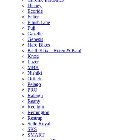
Disney
Ecoride
Falter
Finish Line
Fuji
Gazelle
Genesis
Haro Bikes
KLICKfix – Rixen & Kaul
Knog
Lazer
MBK
Nishiki
Ortlieb
Pelago
PRO
Raleigh
Reany
Reelight
Remington
Restrap
Selle Royal
SKS
SMART