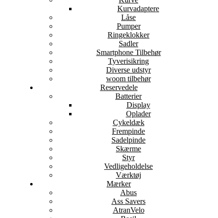
Kurvadaptere
Låse
Pumper
Ringeklokker
Sadler
Smartphone Tilbehør
Tyverisikring
Diverse udstyr
woom tilbehør
Reservedele
Batterier
Display
Oplader
Cykeldæk
Frempinde
Sadelpinde
Skærme
Styr
Vedligeholdelse
Værktøj
Mærker
Abus
Ass Savers
AtranVelo