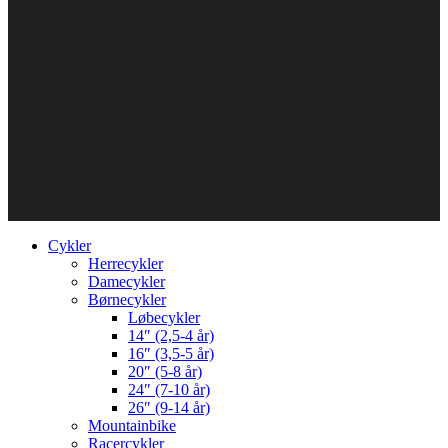
Cykler
Herrecykler
Damecykler
Børnecykler
Løbecykler
14″ (2,5-4 år)
16″ (3,5-5 år)
20″ (5-8 år)
24″ (7-10 år)
26″ (9-14 år)
Mountainbike
Racercykler