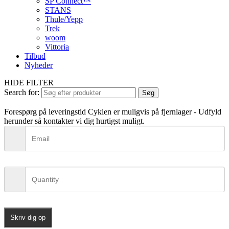
SP Connect™
STANS
Thule/Yepp
Trek
woom
Vittoria
Tilbud
Nyheder
HIDE FILTER
Search for:
Søg
Forespørg på leveringstid
Cyklen er muligvis på fjernlager - Udfyld
herunder så kontakter vi dig hurtigst muligt.
Skriv dig op