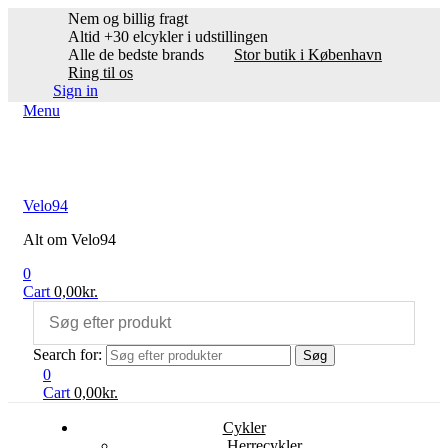
Nem og billig fragt
Altid +30 elcykler i udstillingen
Alle de bedste brands
Stor butik i København
Ring til os
Sign in
Menu
Velo94
Alt om Velo94
0
Cart
0,00
kr.
Search for:
Søg
0
Cart
0,00
kr.
Cykler
Herrecykler