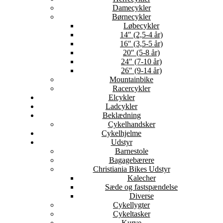
Damecykler
Børnecykler
Løbecykler
14″ (2,5-4 år)
16″ (3,5-5 år)
20″ (5-8 år)
24″ (7-10 år)
26″ (9-14 år)
Mountainbike
Racercykler
Elcykler
Ladcykler
Beklædning
Cykelhandsker
Cykelhjelme
Udstyr
Barnestole
Bagagebærere
Christiania Bikes Udstyr
Kalecher
Sæde og fastspændelse
Diverse
Cykellygter
Cykeltasker
Kurve