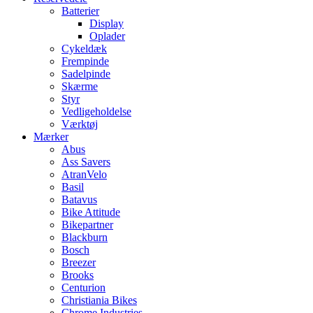
Batterier
Display
Oplader
Cykeldæk
Frempinde
Sadelpinde
Skærme
Styr
Vedligeholdelse
Værktøj
Mærker
Abus
Ass Savers
AtranVelo
Basil
Batavus
Bike Attitude
Bikepartner
Blackburn
Bosch
Breezer
Brooks
Centurion
Christiania Bikes
Chrome Industries