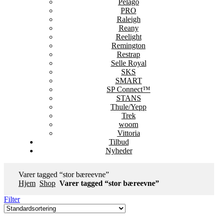
Pelago
PRO
Raleigh
Reany
Reelight
Remington
Restrap
Selle Royal
SKS
SMART
SP Connect™
STANS
Thule/Yepp
Trek
woom
Vittoria
Tilbud
Nyheder
Varer tagged “stor bæreevne”
Hjem
Shop
Varer tagged “stor bæreevne”
Filter