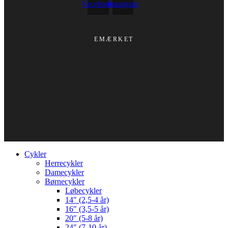
Facebook
Instagram
EMÆRKET
Cykler
Herrecykler
Damecykler
Børnecykler
Løbecykler
14″ (2,5-4 år)
16″ (3,5-5 år)
20″ (5-8 år)
24″ (7-10 år)