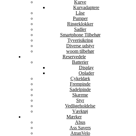
Kurve
Kurvadaptere
Låse
Pumper
Ringeklokker
Sadler
Smartphone Tilbehør
Tyverisikring
Diverse udstyr
woom tilbehør
Reservedele
Batterier
Display
Oplader
Cykeldæk
Frempinde
Sadelpinde
Skærme
Styr
Vedligeholdelse
Værktøj
Mærker
Abus
Ass Savers
AtranVelo