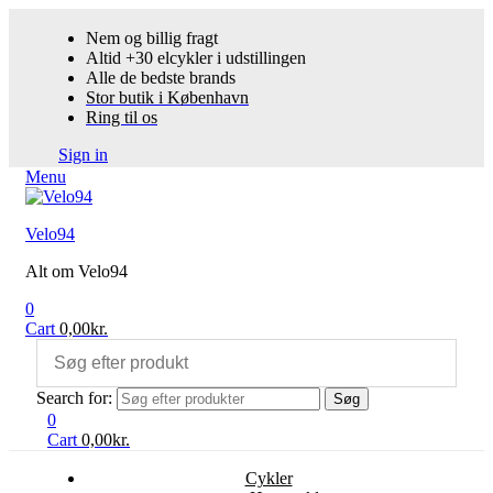
Nem og billig fragt
Altid +30 elcykler i udstillingen
Alle de bedste brands
Stor butik i København
Ring til os
Sign in
Menu
Velo94
Alt om Velo94
0
Cart
0,00
kr.
Search for:
Søg
0
Cart
0,00
kr.
Cykler