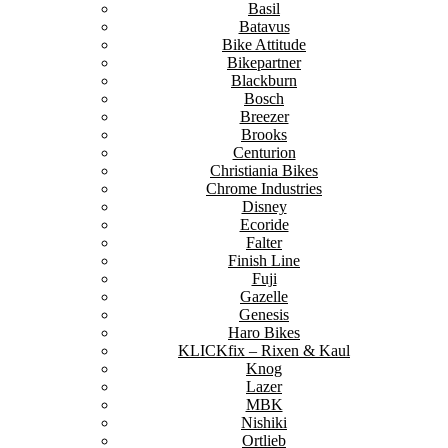
Basil
Batavus
Bike Attitude
Bikepartner
Blackburn
Bosch
Breezer
Brooks
Centurion
Christiania Bikes
Chrome Industries
Disney
Ecoride
Falter
Finish Line
Fuji
Gazelle
Genesis
Haro Bikes
KLICKfix – Rixen & Kaul
Knog
Lazer
MBK
Nishiki
Ortlieb