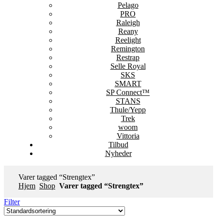
Pelago
PRO
Raleigh
Reany
Reelight
Remington
Restrap
Selle Royal
SKS
SMART
SP Connect™
STANS
Thule/Yepp
Trek
woom
Vittoria
Tilbud
Nyheder
Varer tagged “Strengtex”
Hjem
Shop
Varer tagged “Strengtex”
Filter