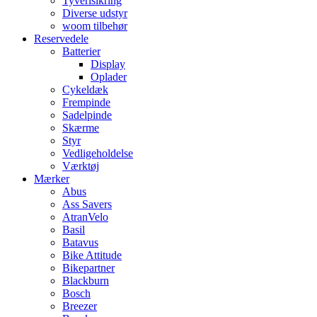
Tyverisikring
Diverse udstyr
woom tilbehør
Reservedele
Batterier
Display
Oplader
Cykeldæk
Frempinde
Sadelpinde
Skærme
Styr
Vedligeholdelse
Værktøj
Mærker
Abus
Ass Savers
AtranVelo
Basil
Batavus
Bike Attitude
Bikepartner
Blackburn
Bosch
Breezer