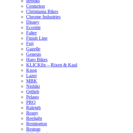
Brooks
Centurion
Christiania Bikes
Chrome Industries
Disney
Ecoride
Falter
Finish Line
Fuji
Gazelle
Genesis
Haro Bikes
KLICKfix – Rixen & Kaul
Knog
Lazer
MBK
Nishiki
Ortlieb
Pelago
PRO
Raleigh
Reany
Reelight
Remington
Restrap