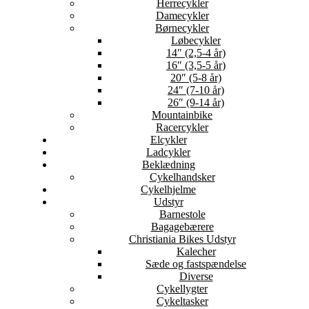
Herrecykler
Damecykler
Børnecykler
Løbecykler
14″ (2,5-4 år)
16″ (3,5-5 år)
20″ (5-8 år)
24″ (7-10 år)
26″ (9-14 år)
Mountainbike
Racercykler
Elcykler
Ladcykler
Beklædning
Cykelhandsker
Cykelhjelme
Udstyr
Barnestole
Bagagebærere
Christiania Bikes Udstyr
Kalecher
Sæde og fastspændelse
Diverse
Cykellygter
Cykeltasker