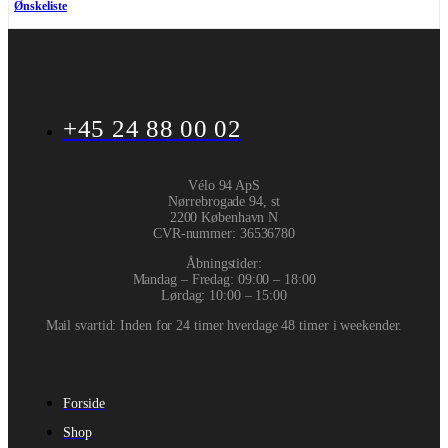
Ønskeliste
+45 24 88 00 02
Vélo 94 ApS
Nørrebrogade 94, st
2200 København N
CVR-nummer
:
36536780
Åbningstider:
Mandag – Fredag: 09:00 – 18:00
Lørdag: 10:00 – 15:00
Mail svartid: Inden for 24 timer hverdage 48 timer i weekender.
Forside
Shop