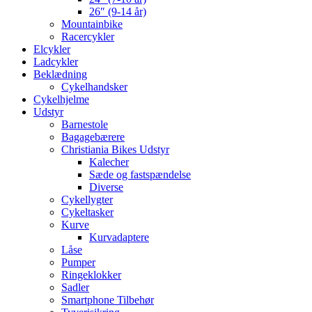
26″ (9-14 år)
Mountainbike
Racercykler
Elcykler
Ladcykler
Beklædning
Cykelhandsker
Cykelhjelme
Udstyr
Barnestole
Bagagebærere
Christiania Bikes Udstyr
Kalecher
Sæde og fastspændelse
Diverse
Cykellygter
Cykeltasker
Kurve
Kurvadaptere
Låse
Pumper
Ringeklokker
Sadler
Smartphone Tilbehør