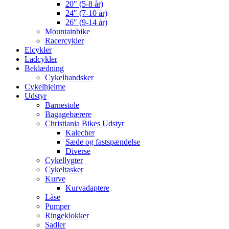
20″ (5-8 år)
24″ (7-10 år)
26″ (9-14 år)
Mountainbike
Racercykler
Elcykler
Ladcykler
Beklædning
Cykelhandsker
Cykelhjelme
Udstyr
Barnestole
Bagagebærere
Christiania Bikes Udstyr
Kalecher
Sæde og fastspændelse
Diverse
Cykellygter
Cykeltasker
Kurve
Kurvadaptere
Låse
Pumper
Ringeklokker
Sadler