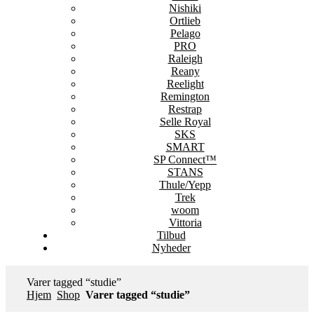
Nishiki
Ortlieb
Pelago
PRO
Raleigh
Reany
Reelight
Remington
Restrap
Selle Royal
SKS
SMART
SP Connect™
STANS
Thule/Yepp
Trek
woom
Vittoria
Tilbud
Nyheder
Varer tagged “studie”
Hjem
Shop
Varer tagged “studie”