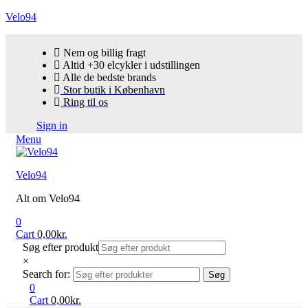
Velo94
Nem og billig fragt
Altid +30 elcykler i udstillingen
Alle de bedste brands
Stor butik i København
Ring til os
Sign in
Menu
Velo94
Alt om Velo94
0
Cart
0,00
kr.
Søg efter produkt
×
Search for:
Søg
0
Cart
0,00
kr.