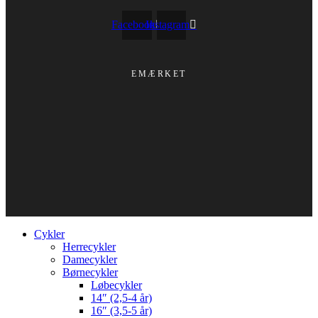
Facebook
Instagram
EMÆRKET
Cykler
Herrecykler
Damecykler
Børnecykler
Løbecykler
14″ (2,5-4 år)
16″ (3,5-5 år)