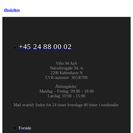
Ønskeliste
+45 24 88 00 02
Vélo 94 ApS
Nørrebrogade 94, st
2200 København N
CVR-nummer
:
36536780
Åbningstider:
Mandag – Fredag: 09:00 – 18:00
Lørdag: 10:00 – 15:00
Mail svartid: Inden for 24 timer hverdage 48 timer i weekender.
Forside