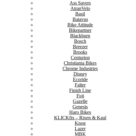
Ass Savers
AtranVelo
Basil
Batavus
Bike Attitude
Bikepartner
Blackburn
Bosch
Breezer
Brooks
Centurion
Christiania Bikes
Chrome Industries
Disney
Ecoride
Falter
Finish Line
Fuji
Gazelle
Genesis
Haro Bikes
KLICKfix – Rixen & Kaul
Knog
Lazer
MBK