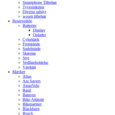
Smartphone Tilbehør
Tyverisikring
Diverse udstyr
woom tilbehør
Reservedele
Batterier
Display
Oplader
Cykeldæk
Frempinde
Sadelpinde
Skærme
Styr
Vedligeholdelse
Værktøj
Mærker
Abus
Ass Savers
AtranVelo
Basil
Batavus
Bike Attitude
Bikepartner
Blackburn
Bosch