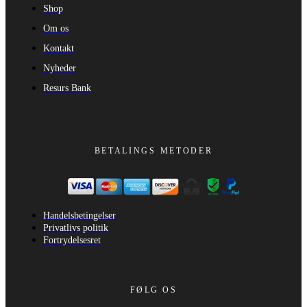
Shop
Om os
Kontakt
Nyheder
Resurs Bank
BETALINGS METODER
Handelsbetingelser
Privatlivs politik
Fortrydelsesret
FØLG OS