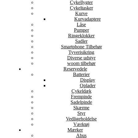
Cykellygter
Cykeltasker
Kurve
Kurvadaptere
Låse
Pumper
Ringeklokker
Sadler
Smartphone Tilbehør
Tyverisikring
Diverse udstyr
woom tilbehør
Reservedele
Batterier
Display
Oplader
Cykeldæk
Frempinde
Sadelpinde
Skærme
Styr
Vedligeholdelse
Værktøj
Mærker
Abus