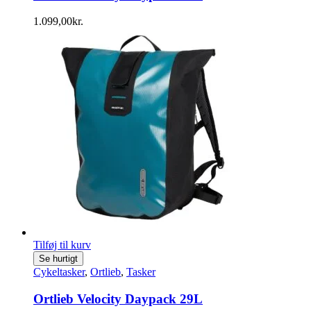
1.099,00
kr.
Tilføj til kurv
Se hurtigt
Cykeltasker
,
Ortlieb
,
Tasker
Ortlieb Velocity Daypack 29L