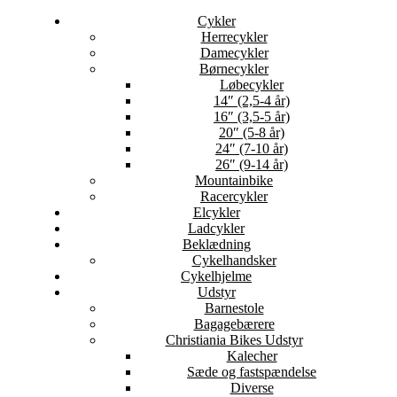
Cykler
Herrecykler
Damecykler
Børnecykler
Løbecykler
14″ (2,5-4 år)
16″ (3,5-5 år)
20″ (5-8 år)
24″ (7-10 år)
26″ (9-14 år)
Mountainbike
Racercykler
Elcykler
Ladcykler
Beklædning
Cykelhandsker
Cykelhjelme
Udstyr
Barnestole
Bagagebærere
Christiania Bikes Udstyr
Kalecher
Sæde og fastspændelse
Diverse