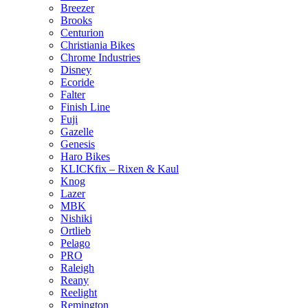
Breezer
Brooks
Centurion
Christiania Bikes
Chrome Industries
Disney
Ecoride
Falter
Finish Line
Fuji
Gazelle
Genesis
Haro Bikes
KLICKfix – Rixen & Kaul
Knog
Lazer
MBK
Nishiki
Ortlieb
Pelago
PRO
Raleigh
Reany
Reelight
Remington