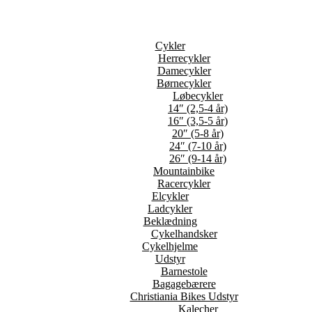
Cykler
Herrecykler
Damecykler
Børnecykler
Løbecykler
14″ (2,5-4 år)
16″ (3,5-5 år)
20″ (5-8 år)
24″ (7-10 år)
26″ (9-14 år)
Mountainbike
Racercykler
Elcykler
Ladcykler
Beklædning
Cykelhandsker
Cykelhjelme
Udstyr
Barnestole
Bagagebærere
Christiania Bikes Udstyr
Kalecher