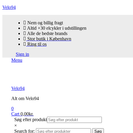
Velo94
Nem og billig fragt
Altid +30 elcykler i udstillingen
Alle de bedste brands
Stor butik i København
Ring til os
Sign in
Menu
Velo94
Alt om Velo94
0
Cart
0,00
kr.
Søg efter produkt
×
Search for:
Søg