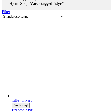
Hjem
Shop
Varer tagged “styr”
Filter
Tilføj til kurv
Se hurtigt
Ergotec
,
Styr