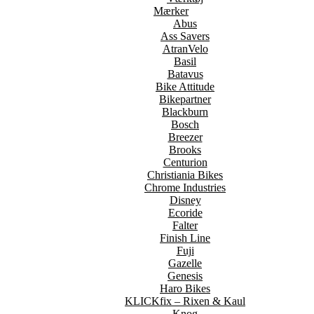
Mærker
Abus
Ass Savers
AtranVelo
Basil
Batavus
Bike Attitude
Bikepartner
Blackburn
Bosch
Breezer
Brooks
Centurion
Christiania Bikes
Chrome Industries
Disney
Ecoride
Falter
Finish Line
Fuji
Gazelle
Genesis
Haro Bikes
KLICKfix – Rixen & Kaul
Knog