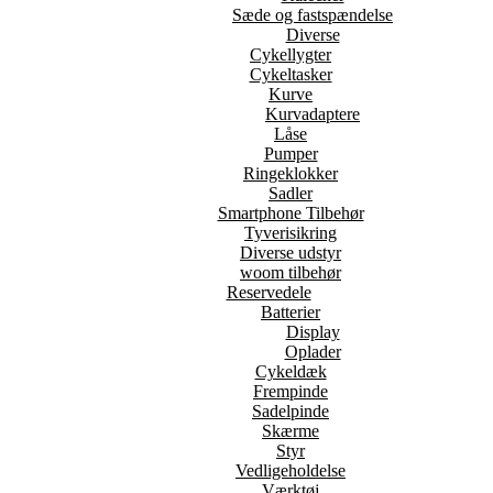
Sæde og fastspændelse
Diverse
Cykellygter
Cykeltasker
Kurve
Kurvadaptere
Låse
Pumper
Ringeklokker
Sadler
Smartphone Tilbehør
Tyverisikring
Diverse udstyr
woom tilbehør
Reservedele
Batterier
Display
Oplader
Cykeldæk
Frempinde
Sadelpinde
Skærme
Styr
Vedligeholdelse
Værktøj