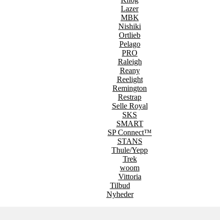
Lazer
MBK
Nishiki
Ortlieb
Pelago
PRO
Raleigh
Reany
Reelight
Remington
Restrap
Selle Royal
SKS
SMART
SP Connect™
STANS
Thule/Yepp
Trek
woom
Vittoria
Tilbud
Nyheder