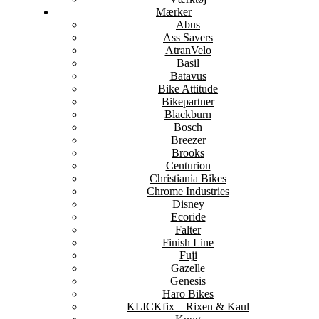
Mærker
Abus
Ass Savers
AtranVelo
Basil
Batavus
Bike Attitude
Bikepartner
Blackburn
Bosch
Breezer
Brooks
Centurion
Christiania Bikes
Chrome Industries
Disney
Ecoride
Falter
Finish Line
Fuji
Gazelle
Genesis
Haro Bikes
KLICKfix – Rixen & Kaul