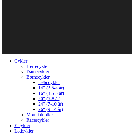
Cykler
Herrecykler
Damecykler
Børnecykler
Løbecykler
14″ (2,5-4 år)
16″ (3,5-5 år)
20″ (5-8 år)
24″ (7-10 år)
26″ (9-14 år)
Mountainbike
Racercykler
Elcykler
Ladcykler