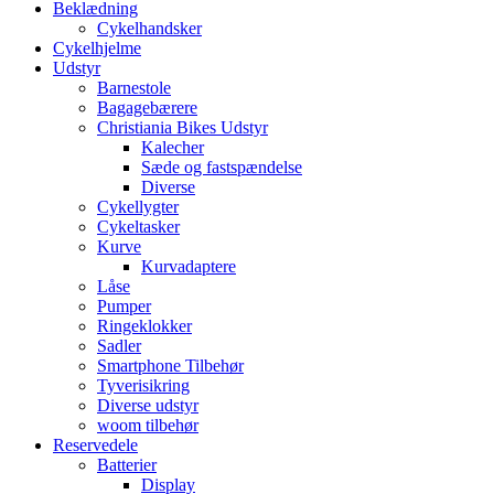
Beklædning
Cykelhandsker
Cykelhjelme
Udstyr
Barnestole
Bagagebærere
Christiania Bikes Udstyr
Kalecher
Sæde og fastspændelse
Diverse
Cykellygter
Cykeltasker
Kurve
Kurvadaptere
Låse
Pumper
Ringeklokker
Sadler
Smartphone Tilbehør
Tyverisikring
Diverse udstyr
woom tilbehør
Reservedele
Batterier
Display