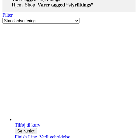
Hjem
Shop
Varer tagged “styrfittings”
Filter
Tilføj til kurv
Se hurtigt
Finish Line
,
Vedligeholdelse