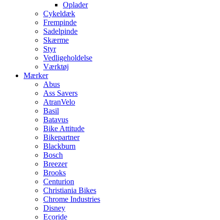
Oplader
Cykeldæk
Frempinde
Sadelpinde
Skærme
Styr
Vedligeholdelse
Værktøj
Mærker
Abus
Ass Savers
AtranVelo
Basil
Batavus
Bike Attitude
Bikepartner
Blackburn
Bosch
Breezer
Brooks
Centurion
Christiania Bikes
Chrome Industries
Disney
Ecoride