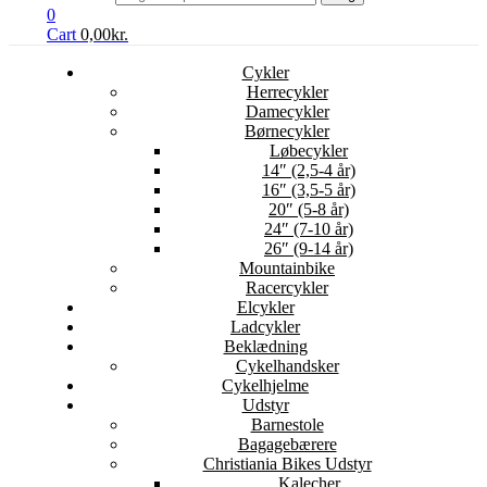
0
Cart
0,00
kr.
Cykler
Herrecykler
Damecykler
Børnecykler
Løbecykler
14″ (2,5-4 år)
16″ (3,5-5 år)
20″ (5-8 år)
24″ (7-10 år)
26″ (9-14 år)
Mountainbike
Racercykler
Elcykler
Ladcykler
Beklædning
Cykelhandsker
Cykelhjelme
Udstyr
Barnestole
Bagagebærere
Christiania Bikes Udstyr
Kalecher