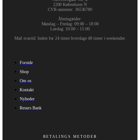
2200 København N
CVR-nummer
:
36536780
Åbningstider:
Mandag – Fredag: 09:00 – 18:00
Lørdag: 10:00 – 15:00
Mail svartid: Inden for 24 timer hverdage 48 timer i weekender.
Forside
Shop
Om os
Kontakt
Nyheder
Resurs Bank
BETALINGS METODER