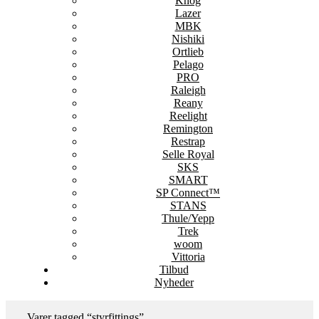
Knog
Lazer
MBK
Nishiki
Ortlieb
Pelago
PRO
Raleigh
Reany
Reelight
Remington
Restrap
Selle Royal
SKS
SMART
SP Connect™
STANS
Thule/Yepp
Trek
woom
Vittoria
Tilbud
Nyheder
Varer tagged “styrfittings”