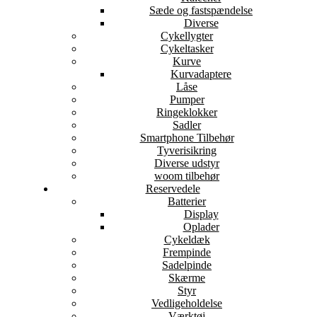
Sæde og fastspændelse
Diverse
Cykellygter
Cykeltasker
Kurve
Kurvadaptere
Låse
Pumper
Ringeklokker
Sadler
Smartphone Tilbehør
Tyverisikring
Diverse udstyr
woom tilbehør
Reservedele
Batterier
Display
Oplader
Cykeldæk
Frempinde
Sadelpinde
Skærme
Styr
Vedligeholdelse
Værktøj