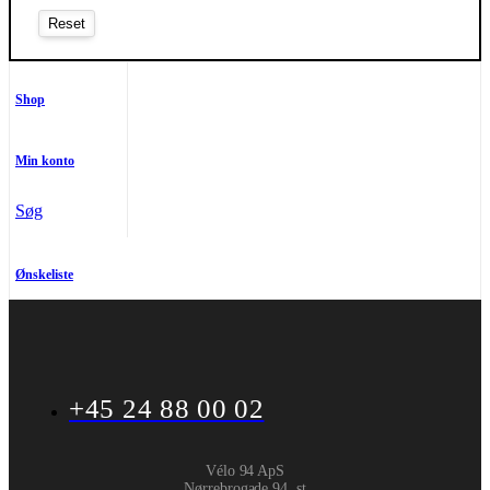
Shop
Min konto
Søg
Ønskeliste
+45 24 88 00 02
Vélo 94 ApS
Nørrebrogade 94, st