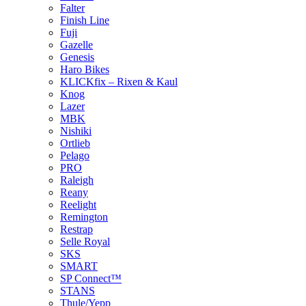
Falter
Finish Line
Fuji
Gazelle
Genesis
Haro Bikes
KLICKfix – Rixen & Kaul
Knog
Lazer
MBK
Nishiki
Ortlieb
Pelago
PRO
Raleigh
Reany
Reelight
Remington
Restrap
Selle Royal
SKS
SMART
SP Connect™
STANS
Thule/Yepp