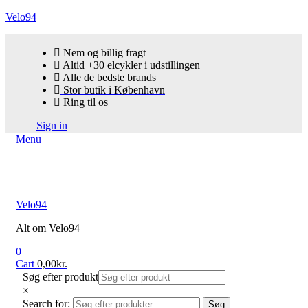
Velo94
Nem og billig fragt
Altid +30 elcykler i udstillingen
Alle de bedste brands
Stor butik i København
Ring til os
Sign in
Menu
Velo94
Alt om Velo94
0
Cart
0,00
kr.
Søg efter produkt
×
Search for:
Søg