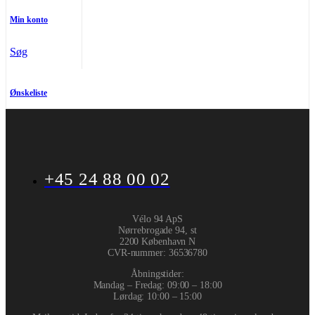
Min konto
Søg
Ønskeliste
+45 24 88 00 02
Vélo 94 ApS
Nørrebrogade 94, st
2200 København N
CVR-nummer
:
36536780
Åbningstider:
Mandag – Fredag: 09:00 – 18:00
Lørdag: 10:00 – 15:00