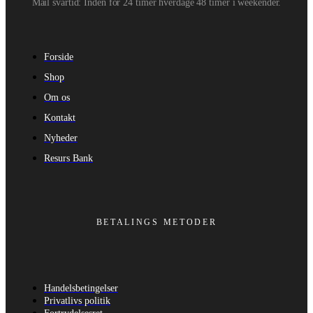
Mail svartid: Inden for 24 timer hverdage 48 timer i weekender.
Forside
Shop
Om os
Kontakt
Nyheder
Resurs Bank
BETALINGS METODER
Handelsbetingelser
Privatlivs politik