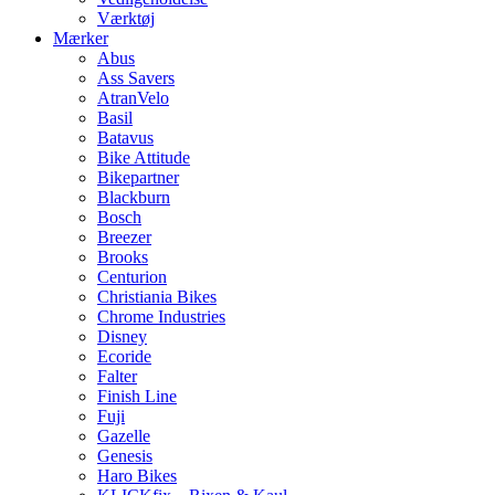
Værktøj
Mærker
Abus
Ass Savers
AtranVelo
Basil
Batavus
Bike Attitude
Bikepartner
Blackburn
Bosch
Breezer
Brooks
Centurion
Christiania Bikes
Chrome Industries
Disney
Ecoride
Falter
Finish Line
Fuji
Gazelle
Genesis
Haro Bikes