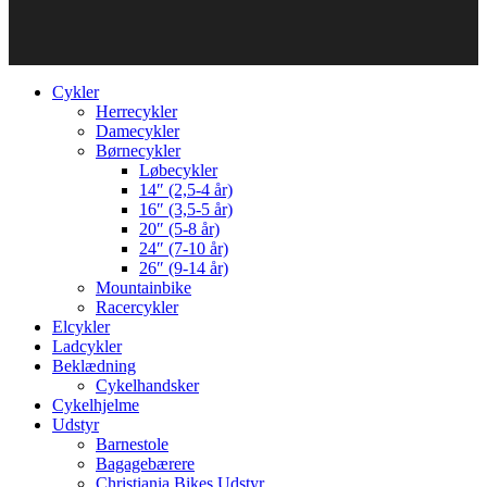
Cykler
Herrecykler
Damecykler
Børnecykler
Løbecykler
14″ (2,5-4 år)
16″ (3,5-5 år)
20″ (5-8 år)
24″ (7-10 år)
26″ (9-14 år)
Mountainbike
Racercykler
Elcykler
Ladcykler
Beklædning
Cykelhandsker
Cykelhjelme
Udstyr
Barnestole
Bagagebærere
Christiania Bikes Udstyr