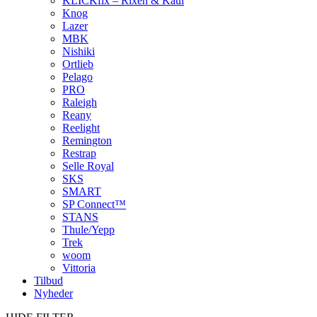
KLICKfix – Rixen & Kaul
Knog
Lazer
MBK
Nishiki
Ortlieb
Pelago
PRO
Raleigh
Reany
Reelight
Remington
Restrap
Selle Royal
SKS
SMART
SP Connect™
STANS
Thule/Yepp
Trek
woom
Vittoria
Tilbud
Nyheder