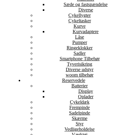
Sæde og fastspændelse
Diverse
Cykellygter
Cykeltasker
Kurve
Kurvadaptere
Låse
Pumper
Ringeklokker
Sadler
Smartphone Tilbehør
Tyverisikring
Diverse udstyr
woom tilbehør
Reservedele
Batterier
Display
Oplader
Cykeldæk
Frempinde
Sadelpinde
Skærme
Styr
Vedligeholdelse
Værktøj