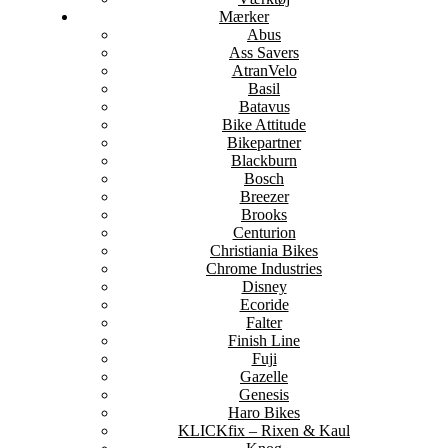
Mærker
Abus
Ass Savers
AtranVelo
Basil
Batavus
Bike Attitude
Bikepartner
Blackburn
Bosch
Breezer
Brooks
Centurion
Christiania Bikes
Chrome Industries
Disney
Ecoride
Falter
Finish Line
Fuji
Gazelle
Genesis
Haro Bikes
KLICKfix – Rixen & Kaul