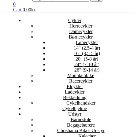
0
Cart
0,00
kr.
Cykler
Herrecykler
Damecykler
Børnecykler
Løbecykler
14″ (2,5-4 år)
16″ (3,5-5 år)
20″ (5-8 år)
24″ (7-10 år)
26″ (9-14 år)
Mountainbike
Racercykler
Elcykler
Ladcykler
Beklædning
Cykelhandsker
Cykelhjelme
Udstyr
Barnestole
Bagagebærere
Christiania Bikes Udstyr
Kalecher