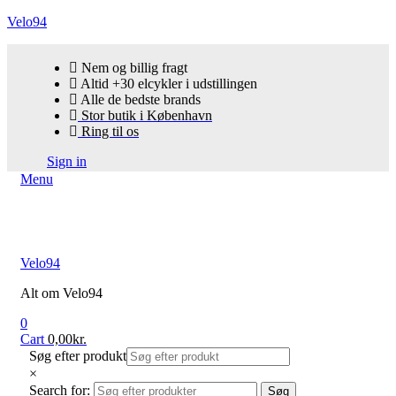
Velo94
Nem og billig fragt
Altid +30 elcykler i udstillingen
Alle de bedste brands
Stor butik i København
Ring til os
Sign in
Menu
Velo94
Alt om Velo94
0
Cart
0,00
kr.
Søg efter produkt
×
Search for:
Søg