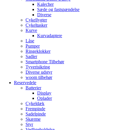
Kalecher
Sæde og fastspændelse
Diverse
Cykellygter
Cykeltasker
Kurve
Kurvadaptere
Låse
Pumper
Ringeklokker
Sadler
Smartphone Tilbehør
Tyverisikring
Diverse udstyr
woom tilbehør
Reservedele
Batterier
Display
Oplader
Cykeldæk
Frempinde
Sadelpinde
Skærme
Styr
Vedligeholdelse