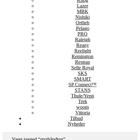
Knog
Lazer
MBK
Nishiki
Ortlieb
Pelago
PRO
Raleigh
Reany
Reelight
Remington
Restrap
Selle Royal
SKS
SMART
SP Connect™
STANS
Thule/Yepp
Trek
woom
Vittoria
Tilbud
Nyheder
Varer tagged “styrhåndtag”