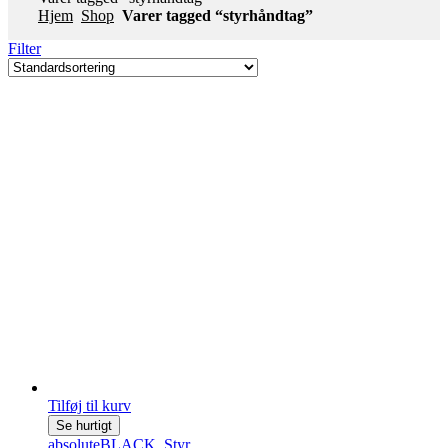
Hjem
Shop
Varer tagged “styrhåndtag”
Filter
Tilføj til kurv
Se hurtigt
absoluteBLACK
,
Styr