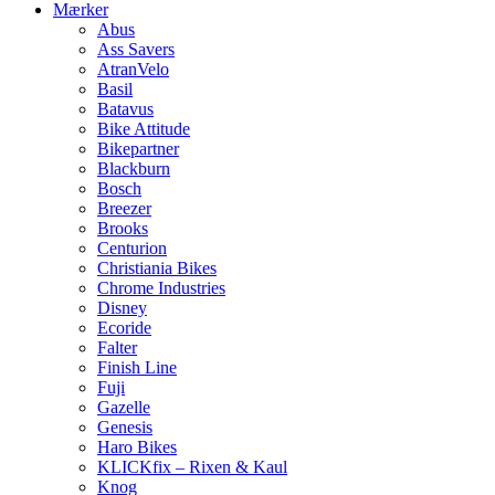
Mærker
Abus
Ass Savers
AtranVelo
Basil
Batavus
Bike Attitude
Bikepartner
Blackburn
Bosch
Breezer
Brooks
Centurion
Christiania Bikes
Chrome Industries
Disney
Ecoride
Falter
Finish Line
Fuji
Gazelle
Genesis
Haro Bikes
KLICKfix – Rixen & Kaul
Knog