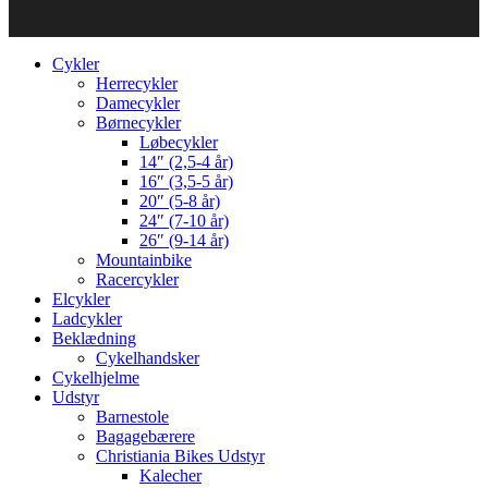
Cykler
Herrecykler
Damecykler
Børnecykler
Løbecykler
14″ (2,5-4 år)
16″ (3,5-5 år)
20″ (5-8 år)
24″ (7-10 år)
26″ (9-14 år)
Mountainbike
Racercykler
Elcykler
Ladcykler
Beklædning
Cykelhandsker
Cykelhjelme
Udstyr
Barnestole
Bagagebærere
Christiania Bikes Udstyr
Kalecher