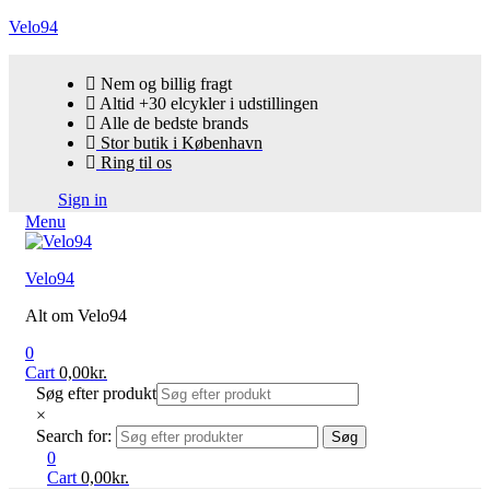
Velo94
Nem og billig fragt
Altid +30 elcykler i udstillingen
Alle de bedste brands
Stor butik i København
Ring til os
Sign in
Menu
Velo94
Alt om Velo94
0
Cart
0,00
kr.
Søg efter produkt
×
Search for:
Søg
0
Cart
0,00
kr.