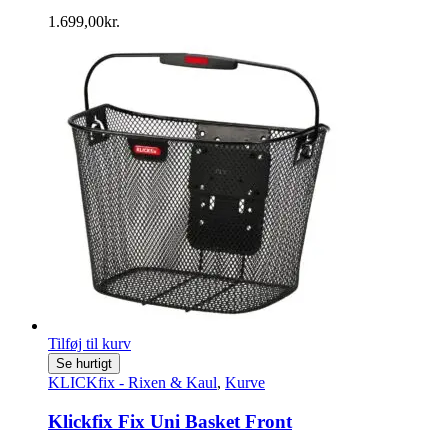
1.699,00
kr.
Tilføj til kurv
Se hurtigt
KLICKfix - Rixen & Kaul
,
Kurve
Klickfix Fix Uni Basket Front