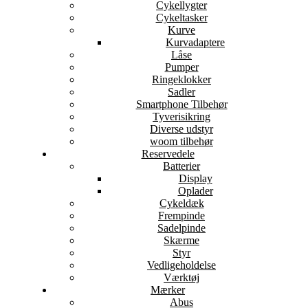
Cykellygter
Cykeltasker
Kurve
Kurvadaptere
Låse
Pumper
Ringeklokker
Sadler
Smartphone Tilbehør
Tyverisikring
Diverse udstyr
woom tilbehør
Reservedele
Batterier
Display
Oplader
Cykeldæk
Frempinde
Sadelpinde
Skærme
Styr
Vedligeholdelse
Værktøj
Mærker
Abus