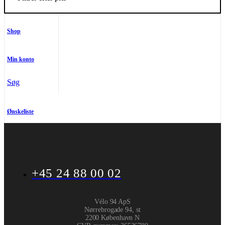
Shop
Min konto
Søg
Ønskeliste
+45 24 88 00 02
Vélo 94 ApS
Nørrebrogade 94, st
2200 København N