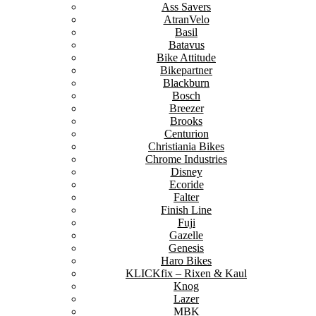
Ass Savers
AtranVelo
Basil
Batavus
Bike Attitude
Bikepartner
Blackburn
Bosch
Breezer
Brooks
Centurion
Christiania Bikes
Chrome Industries
Disney
Ecoride
Falter
Finish Line
Fuji
Gazelle
Genesis
Haro Bikes
KLICKfix – Rixen & Kaul
Knog
Lazer
MBK