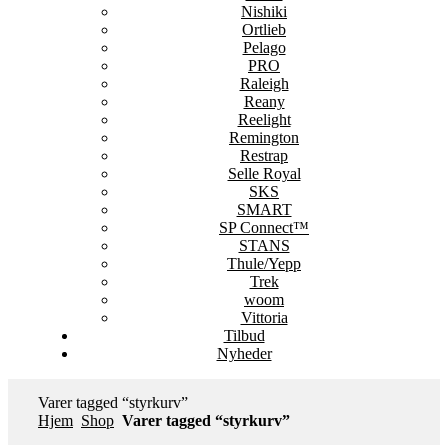
Nishiki
Ortlieb
Pelago
PRO
Raleigh
Reany
Reelight
Remington
Restrap
Selle Royal
SKS
SMART
SP Connect™
STANS
Thule/Yepp
Trek
woom
Vittoria
Tilbud
Nyheder
Varer tagged “styrkurv”
Hjem
Shop
Varer tagged “styrkurv”