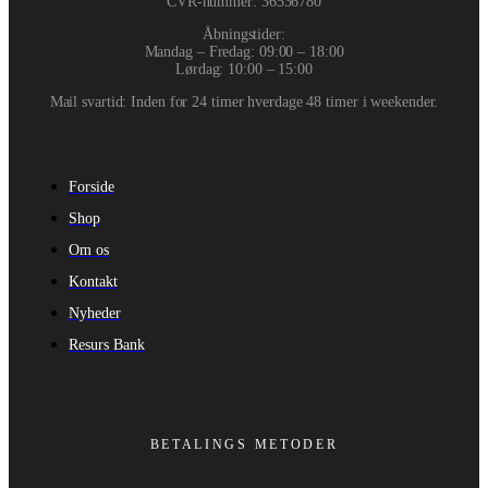
CVR-nummer
:
36536780
Åbningstider:
Mandag – Fredag: 09:00 – 18:00
Lørdag: 10:00 – 15:00
Mail svartid: Inden for 24 timer hverdage 48 timer i weekender.
Forside
Shop
Om os
Kontakt
Nyheder
Resurs Bank
BETALINGS METODER