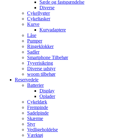
Sæde og fastspændelse
Diverse
Cykellygter
Cykeltasker
Kurve
Kurvadaptere
Låse
Pumper
Ringeklokker
Sadler
Smartphone Tilbehør
Tyverisikring
Diverse udstyr
woom tilbehør
Reservedele
Batterier
Display
Oplader
Cykeldæk
Frempinde
Sadelpinde
Skærme
Styr
Vedligeholdelse
Værktøj