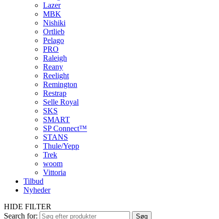
Lazer
MBK
Nishiki
Ortlieb
Pelago
PRO
Raleigh
Reany
Reelight
Remington
Restrap
Selle Royal
SKS
SMART
SP Connect™
STANS
Thule/Yepp
Trek
woom
Vittoria
Tilbud
Nyheder
HIDE FILTER
Search for:
Søg