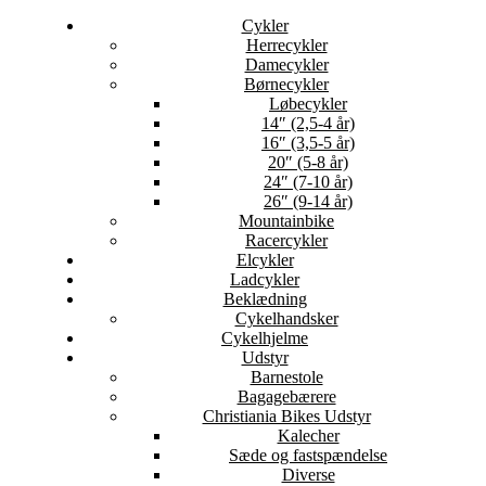
Cykler
Herrecykler
Damecykler
Børnecykler
Løbecykler
14″ (2,5-4 år)
16″ (3,5-5 år)
20″ (5-8 år)
24″ (7-10 år)
26″ (9-14 år)
Mountainbike
Racercykler
Elcykler
Ladcykler
Beklædning
Cykelhandsker
Cykelhjelme
Udstyr
Barnestole
Bagagebærere
Christiania Bikes Udstyr
Kalecher
Sæde og fastspændelse
Diverse