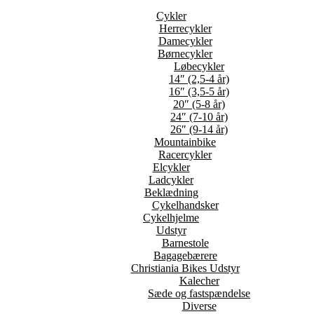
Cykler
Herrecykler
Damecykler
Børnecykler
Løbecykler
14″ (2,5-4 år)
16″ (3,5-5 år)
20″ (5-8 år)
24″ (7-10 år)
26″ (9-14 år)
Mountainbike
Racercykler
Elcykler
Ladcykler
Beklædning
Cykelhandsker
Cykelhjelme
Udstyr
Barnestole
Bagagebærere
Christiania Bikes Udstyr
Kalecher
Sæde og fastspændelse
Diverse