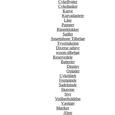
Cykellygter
Cykeltasker
Kurve
Kurvadaptere
Låse
Pumper
Ringeklokker
Sadler
Smartphone Tilbehør
Tyverisikring
Diverse udstyr
woom tilbehør
Reservedele
Batterier
Display
Oplader
Cykeldæk
Frempinde
Sadelpinde
Skærme
Styr
Vedligeholdelse
Værktøj
Mærker
Abus