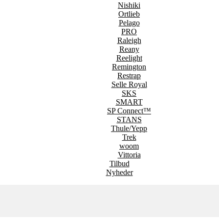
Nishiki
Ortlieb
Pelago
PRO
Raleigh
Reany
Reelight
Remington
Restrap
Selle Royal
SKS
SMART
SP Connect™
STANS
Thule/Yepp
Trek
woom
Vittoria
Tilbud
Nyheder