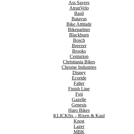
Ass Savers
AtranVelo
Basil
Batavus
Bike Attitude
Bikepartner
Blackburn
Bosch
Breezer
Brooks
Centurion
Christiania Bikes
Chrome Industries
Disney
Ecoride
Falter
Finish Line
Fuji
Gazelle
Genesis
Haro Bikes
KLICKfix – Rixen & Kaul
Knog
Lazer
MBK