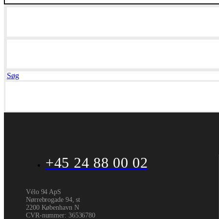
Søg
+45 24 88 00 02
Vélo 94 ApS
Nørrebrogade 94, st
2200 København N
CVR-nummer
:
36536780