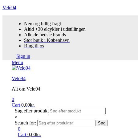
Velo94
Nem og billig fragt
Altid +30 elcykler i udstillingen
Alle de bedste brands
Stor butik i København
Ring til os
Sign in
Menu
Velo94
Alt om Velo94
0
Cart
0,00
kr.
Søg efter produkt
×
Search for:
Søg
0
Cart
0,00
kr.