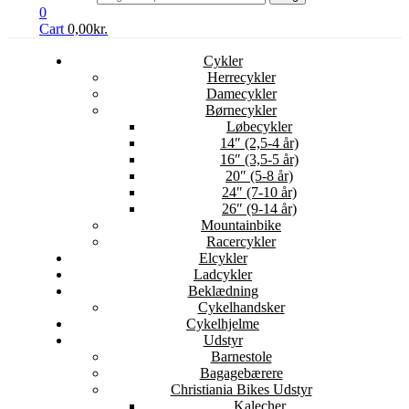
0
Cart
0,00
kr.
Cykler
Herrecykler
Damecykler
Børnecykler
Løbecykler
14″ (2,5-4 år)
16″ (3,5-5 år)
20″ (5-8 år)
24″ (7-10 år)
26″ (9-14 år)
Mountainbike
Racercykler
Elcykler
Ladcykler
Beklædning
Cykelhandsker
Cykelhjelme
Udstyr
Barnestole
Bagagebærere
Christiania Bikes Udstyr
Kalecher