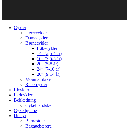
Cykler
Herrecykler
Damecykler
Børnecykler
Løbecykler
14″ (2,5-4 år)
16″ (3,5-5 år)
20″ (5-8 år)
24″ (7-10 år)
26″ (9-14 år)
Mountainbike
Racercykler
Elcykler
Ladcykler
Beklædning
Cykelhandsker
Cykelhjelme
Udstyr
Barnestole
Bagagebærere