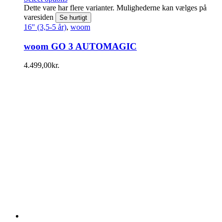
Dette vare har flere varianter. Mulighederne kan vælges på
varesiden
Se hurtigt
16" (3,5-5 år)
,
woom
woom GO 3 AUTOMAGIC
4.499,00
kr.