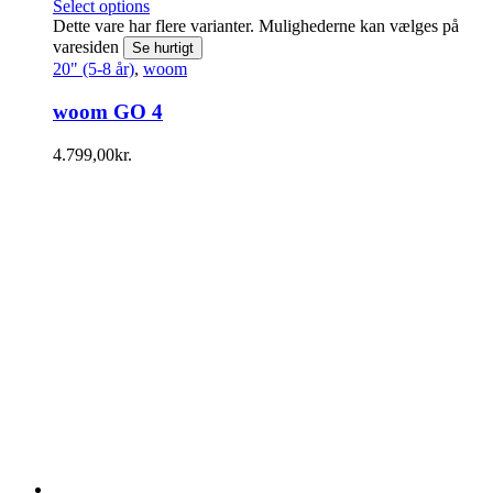
Select options
Dette vare har flere varianter. Mulighederne kan vælges på
varesiden
Se hurtigt
20" (5-8 år)
,
woom
woom GO 4
4.799,00
kr.