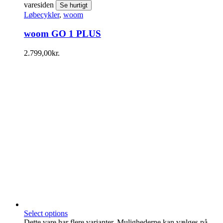
varesiden
Se hurtigt
Løbecykler
,
woom
woom GO 1 PLUS
2.799,00
kr.
Select options
Dette vare har flere varianter. Mulighederne kan vælges på