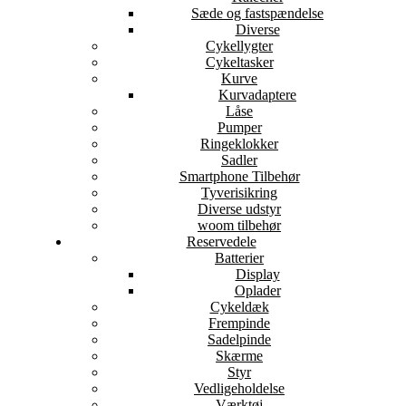
Sæde og fastspændelse
Diverse
Cykellygter
Cykeltasker
Kurve
Kurvadaptere
Låse
Pumper
Ringeklokker
Sadler
Smartphone Tilbehør
Tyverisikring
Diverse udstyr
woom tilbehør
Reservedele
Batterier
Display
Oplader
Cykeldæk
Frempinde
Sadelpinde
Skærme
Styr
Vedligeholdelse
Værktøj