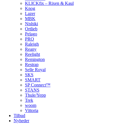
KLICKfix – Rixen & Kaul
Knog
Lazer
MBK
Nishiki
Ortlieb
Pelago
PRO
Raleigh
Reany
Reelight
Remington
Restrap
Selle Royal
SKS
SMART
SP Connect™
STANS
Thule/Yepp
Trek
woom
Vittoria
Tilbud
Nyheder