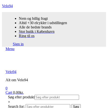
Velo94
Nem og billig fragt
Altid +30 elcykler i udstillingen
Alle de bedste brands
Stor butik i København
Ring til os
Sign in
Menu
Velo94
Alt om Velo94
0
Cart
0,00
kr.
Søg efter produkt
×
Search for:
Søg