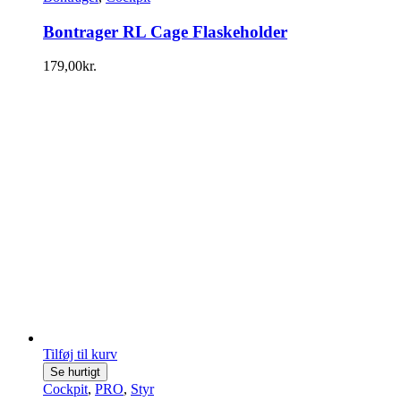
Bontrager RL Cage Flaskeholder
179,00
kr.
Tilføj til kurv
Se hurtigt
Cockpit
,
PRO
,
Styr