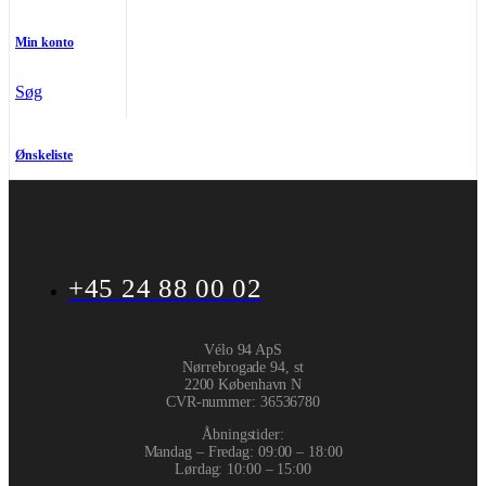
Min konto
Søg
Ønskeliste
+45 24 88 00 02
Vélo 94 ApS
Nørrebrogade 94, st
2200 København N
CVR-nummer
:
36536780
Åbningstider:
Mandag – Fredag: 09:00 – 18:00
Lørdag: 10:00 – 15:00