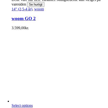
varesiden
Se hurtigt
14" (2,5-4 år)
,
woom
woom GO 2
3.599,00
kr.
Select options