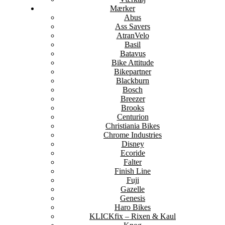
Mærker
Abus
Ass Savers
AtranVelo
Basil
Batavus
Bike Attitude
Bikepartner
Blackburn
Bosch
Breezer
Brooks
Centurion
Christiania Bikes
Chrome Industries
Disney
Ecoride
Falter
Finish Line
Fuji
Gazelle
Genesis
Haro Bikes
KLICKfix – Rixen & Kaul