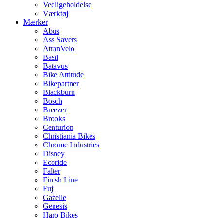
Vedligeholdelse
Værktøj
Mærker
Abus
Ass Savers
AtranVelo
Basil
Batavus
Bike Attitude
Bikepartner
Blackburn
Bosch
Breezer
Brooks
Centurion
Christiania Bikes
Chrome Industries
Disney
Ecoride
Falter
Finish Line
Fuji
Gazelle
Genesis
Haro Bikes