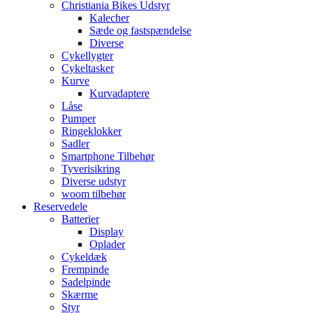
Christiania Bikes Udstyr
Kalecher
Sæde og fastspændelse
Diverse
Cykellygter
Cykeltasker
Kurve
Kurvadaptere
Låse
Pumper
Ringeklokker
Sadler
Smartphone Tilbehør
Tyverisikring
Diverse udstyr
woom tilbehør
Reservedele
Batterier
Display
Oplader
Cykeldæk
Frempinde
Sadelpinde
Skærme
Styr