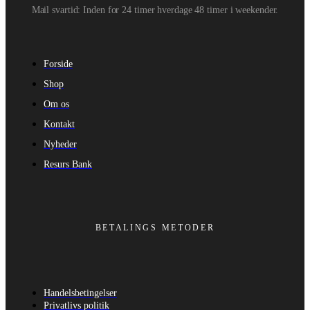
Mail svartid: Inden for 24 timer hverdage 48 timer i weekender.
Forside
Shop
Om os
Kontakt
Nyheder
Resurs Bank
BETALINGS METODER
Handelsbetingelser
Privatlivs politik