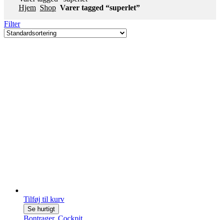
Hjem
Shop
Varer tagged “superlet”
Filter
Tilføj til kurv
Se hurtigt
Bontrager
,
Cockpit