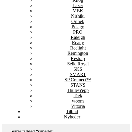
Knog
Lazer
MBK
Nishiki
Ortlieb
Pelago
PRO
Raleigh
Reany
Reelight
Remington
Restrap
Selle Royal
SKS
SMART
SP Connect™
STANS
Thule/Yepp
Trek
woom
Vittoria
Tilbud
Nyheder
Varer tagged “superlet”