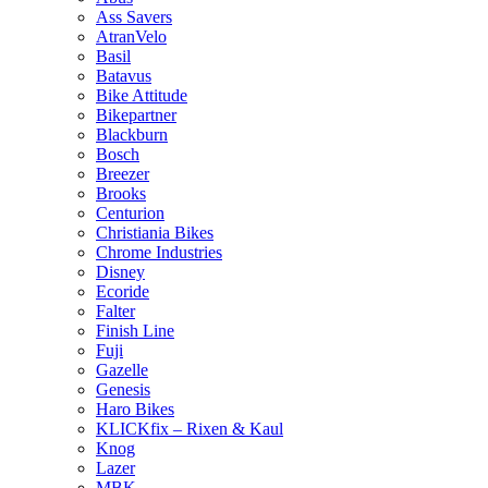
Ass Savers
AtranVelo
Basil
Batavus
Bike Attitude
Bikepartner
Blackburn
Bosch
Breezer
Brooks
Centurion
Christiania Bikes
Chrome Industries
Disney
Ecoride
Falter
Finish Line
Fuji
Gazelle
Genesis
Haro Bikes
KLICKfix – Rixen & Kaul
Knog
Lazer
MBK