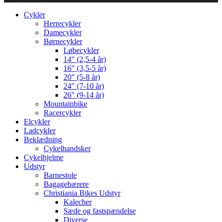
Cykler
Herrecykler
Damecykler
Børnecykler
Løbecykler
14″ (2,5-4 år)
16″ (3,5-5 år)
20″ (5-8 år)
24″ (7-10 år)
26″ (9-14 år)
Mountainbike
Racercykler
Elcykler
Ladcykler
Beklædning
Cykelhandsker
Cykelhjelme
Udstyr
Barnestole
Bagagebærere
Christiania Bikes Udstyr
Kalecher
Sæde og fastspændelse
Diverse