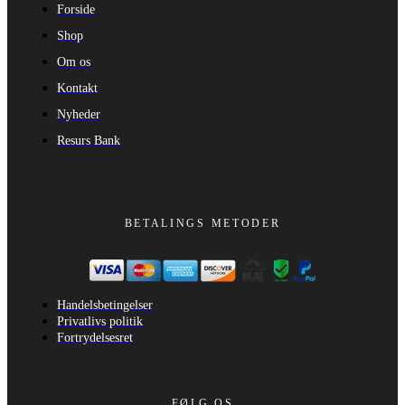
Forside
Shop
Om os
Kontakt
Nyheder
Resurs Bank
BETALINGS METODER
Handelsbetingelser
Privatlivs politik
Fortrydelsesret
FØLG OS