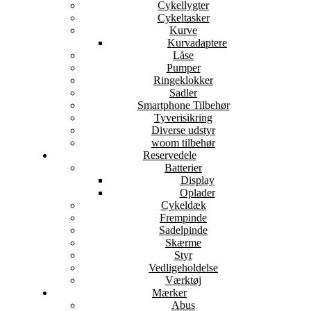
Cykellygter
Cykeltasker
Kurve
Kurvadaptere
Låse
Pumper
Ringeklokker
Sadler
Smartphone Tilbehør
Tyverisikring
Diverse udstyr
woom tilbehør
Reservedele
Batterier
Display
Oplader
Cykeldæk
Frempinde
Sadelpinde
Skærme
Styr
Vedligeholdelse
Værktøj
Mærker
Abus