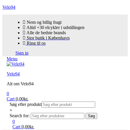
Velo94
Nem og billig fragt
Altid +30 elcykler i udstillingen
Alle de bedste brands
Stor butik i København
Ring til os
Sign in
Menu
Velo94
Alt om Velo94
0
Cart
0,00
kr.
Søg efter produkt
×
Search for:
Søg
0
Cart
0,00
kr.