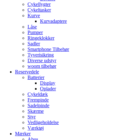
Cykellygter
Cykeltasker
Kurve
Kurvadaptere
Låse
Pumper
Ringeklokker
Sadler
Smartphone Tilbehør
Tyverisikring
Diverse udstyr
woom tilbehør
Reservedele
Batterier
Display
Oplader
Cykeldæk
Frempinde
Sadelpinde
Skærme
Styr
Vedligeholdelse
Værktøj
Mærker
Abus