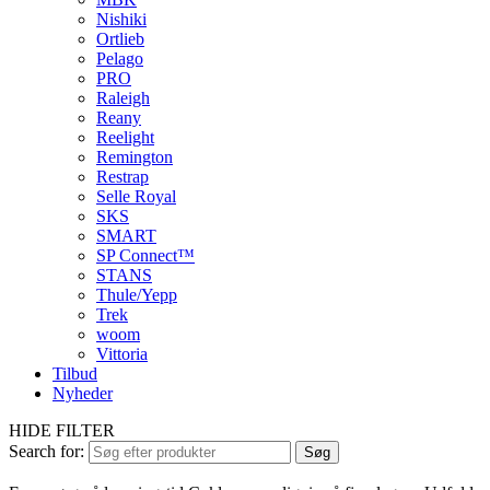
Nishiki
Ortlieb
Pelago
PRO
Raleigh
Reany
Reelight
Remington
Restrap
Selle Royal
SKS
SMART
SP Connect™
STANS
Thule/Yepp
Trek
woom
Vittoria
Tilbud
Nyheder
HIDE FILTER
Search for:
Søg