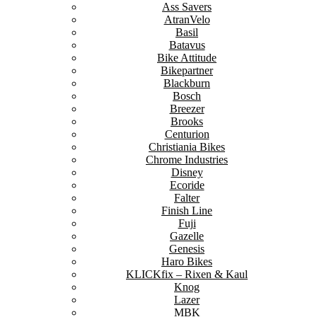
Ass Savers
AtranVelo
Basil
Batavus
Bike Attitude
Bikepartner
Blackburn
Bosch
Breezer
Brooks
Centurion
Christiania Bikes
Chrome Industries
Disney
Ecoride
Falter
Finish Line
Fuji
Gazelle
Genesis
Haro Bikes
KLICKfix – Rixen & Kaul
Knog
Lazer
MBK