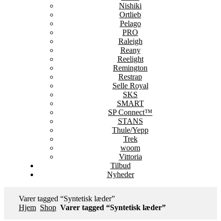
Nishiki
Ortlieb
Pelago
PRO
Raleigh
Reany
Reelight
Remington
Restrap
Selle Royal
SKS
SMART
SP Connect™
STANS
Thule/Yepp
Trek
woom
Vittoria
Tilbud
Nyheder
Varer tagged “Syntetisk læder”
Hjem
Shop
Varer tagged “Syntetisk læder”