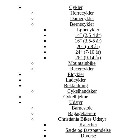
Cykler
Herrecykler
Damecykler
Børnecykler
Løbecykler
14″ (2,5-4 år)
16″ (3,5-5 år)
20″ (5-8 år)
24″ (7-10 år)
26″ (9-14 år)
Mountainbike
Racercykler
Elcykler
Ladcykler
Beklædning
Cykelhandsker
Cykelhjelme
Udstyr
Barnestole
Bagagebærere
Christiania Bikes Udstyr
Kalecher
Sæde og fastspændelse
Diverse