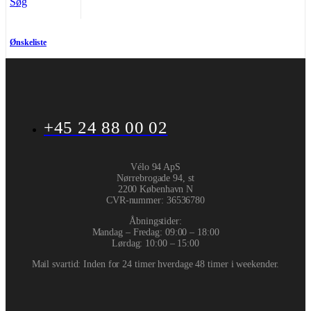
Søg
Ønskeliste
+45 24 88 00 02
Vélo 94 ApS
Nørrebrogade 94, st
2200 København N
CVR-nummer
:
36536780
Åbningstider:
Mandag – Fredag: 09:00 – 18:00
Lørdag: 10:00 – 15:00
Mail svartid: Inden for 24 timer hverdage 48 timer i weekender.