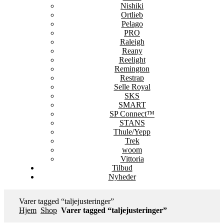
Nishiki
Ortlieb
Pelago
PRO
Raleigh
Reany
Reelight
Remington
Restrap
Selle Royal
SKS
SMART
SP Connect™
STANS
Thule/Yepp
Trek
woom
Vittoria
Tilbud
Nyheder
Varer tagged “taljejusteringer”
Hjem
Shop
Varer tagged “taljejusteringer”