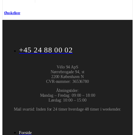
Ønskeliste
+45 24 88 00 02
Vélo 94 ApS
Nørrebrogade 94, st
2200 København N
CVR-nummer
:
36536780
Åbningstider:
Mandag – Fredag: 09:00 – 18:00
Lørdag: 10:00 – 15:00
Mail svartid: Inden for 24 timer hverdage 48 timer i weekender.
Forside