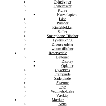
Cykellygter
Cykeltasker
Kurve
Kurvadaptere
Låse
Pumper
Ringeklokker
Sadler
Smartphone Tilbehør
Tyverisikring
Diverse udstyr
woom tilbehør
Reservedele
Batterier
Display
Oplader
Cykeldæk
Frempinde
Sadelpinde
Skærme
Styr
Vedligeholdelse
Værktøj
Mærker
Abus