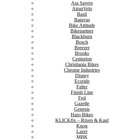
Ass Savers
AtranVelo
Basil
Batavus
Bike Attitude
Bikepartner
Blackburn
Bosch
Breezer
Brooks
Centurion
Christiania Bikes
Chrome Industries
Disney
Ecoride
Falter
Finish Line
Fuji
Gazelle
Genesis
Haro Bikes
KLICKfix – Rixen & Kaul
Knog
Lazer
MBK