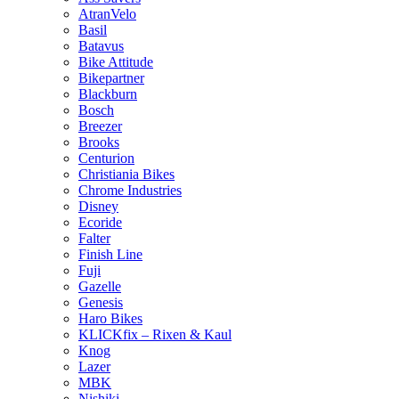
AtranVelo
Basil
Batavus
Bike Attitude
Bikepartner
Blackburn
Bosch
Breezer
Brooks
Centurion
Christiania Bikes
Chrome Industries
Disney
Ecoride
Falter
Finish Line
Fuji
Gazelle
Genesis
Haro Bikes
KLICKfix – Rixen & Kaul
Knog
Lazer
MBK
Nishiki