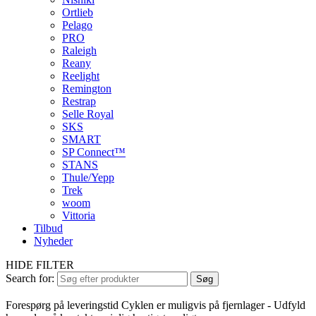
Ortlieb
Pelago
PRO
Raleigh
Reany
Reelight
Remington
Restrap
Selle Royal
SKS
SMART
SP Connect™
STANS
Thule/Yepp
Trek
woom
Vittoria
Tilbud
Nyheder
HIDE FILTER
Search for:
Søg
Forespørg på leveringstid
Cyklen er muligvis på fjernlager - Udfyld