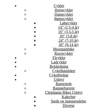
Cykler
Herrecykler
Damecykler
Børnecykler
Løbecykler
14″ (2,5-4 år)
16″ (3,5-5 år)
20″ (5-8 år)
24″ (7-10 år)
26″ (9-14 år)
Mountainbike
Racercykler
Elcykler
Ladcykler
Beklædning
Cykelhandsker
Cykelhjelme
Udstyr
Barnestole
Bagagebærere
Christiania Bikes Udstyr
Kalecher
Sæde og fastspændelse
Diverse