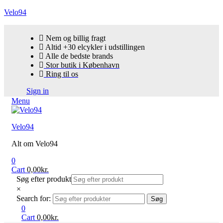
Velo94
Nem og billig fragt
Altid +30 elcykler i udstillingen
Alle de bedste brands
Stor butik i København
Ring til os
Sign in
Menu
Velo94
Alt om Velo94
0
Cart
0,00
kr.
Søg efter produkt
×
Search for:
Søg
0
Cart
0,00
kr.