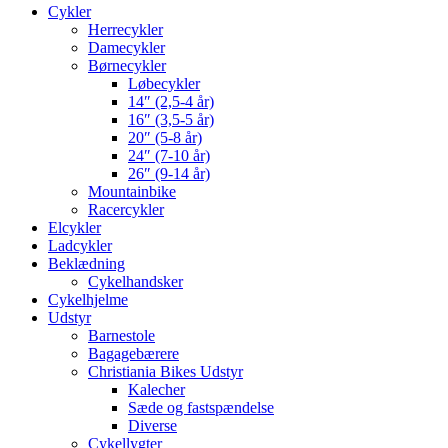
Cykler
Herrecykler
Damecykler
Børnecykler
Løbecykler
14″ (2,5-4 år)
16″ (3,5-5 år)
20″ (5-8 år)
24″ (7-10 år)
26″ (9-14 år)
Mountainbike
Racercykler
Elcykler
Ladcykler
Beklædning
Cykelhandsker
Cykelhjelme
Udstyr
Barnestole
Bagagebærere
Christiania Bikes Udstyr
Kalecher
Sæde og fastspændelse
Diverse
Cykellygter