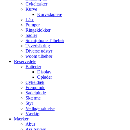
Cykeltasker
Kurve
Kurvadaptere
Låse
Pumper
Ringeklokker
Sadler
Smartphone Tilbehør
Tyverisikring
Diverse udstyr
woom tilbehør
Reservedele
Batterier
Display
Oplader
Cykeldæk
Frempinde
Sadelpinde
Skærme
Styr
Vedligeholdelse
Værktøj
Mærker
Abus
Ass Savers