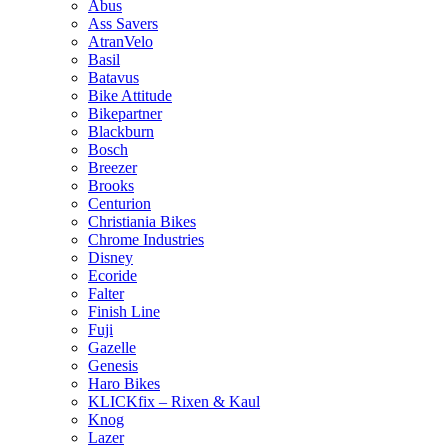
Abus
Ass Savers
AtranVelo
Basil
Batavus
Bike Attitude
Bikepartner
Blackburn
Bosch
Breezer
Brooks
Centurion
Christiania Bikes
Chrome Industries
Disney
Ecoride
Falter
Finish Line
Fuji
Gazelle
Genesis
Haro Bikes
KLICKfix – Rixen & Kaul
Knog
Lazer