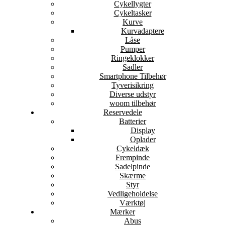
Cykellygter
Cykeltasker
Kurve
Kurvadaptere
Låse
Pumper
Ringeklokker
Sadler
Smartphone Tilbehør
Tyverisikring
Diverse udstyr
woom tilbehør
Reservedele
Batterier
Display
Oplader
Cykeldæk
Frempinde
Sadelpinde
Skærme
Styr
Vedligeholdelse
Værktøj
Mærker
Abus