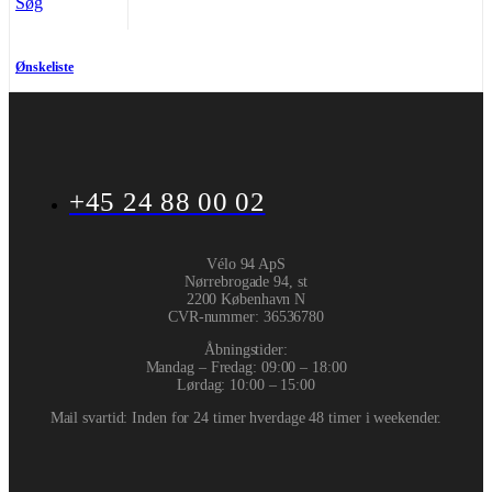
Søg
Ønskeliste
+45 24 88 00 02
Vélo 94 ApS
Nørrebrogade 94, st
2200 København N
CVR-nummer
:
36536780
Åbningstider:
Mandag – Fredag: 09:00 – 18:00
Lørdag: 10:00 – 15:00
Mail svartid: Inden for 24 timer hverdage 48 timer i weekender.