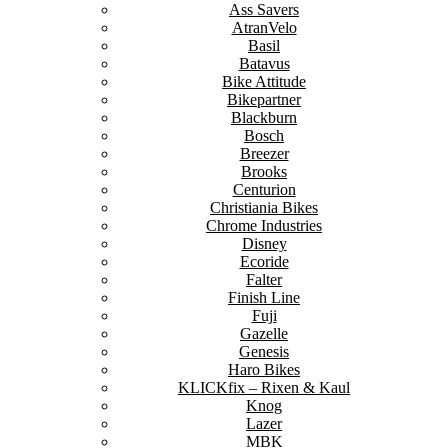
Ass Savers
AtranVelo
Basil
Batavus
Bike Attitude
Bikepartner
Blackburn
Bosch
Breezer
Brooks
Centurion
Christiania Bikes
Chrome Industries
Disney
Ecoride
Falter
Finish Line
Fuji
Gazelle
Genesis
Haro Bikes
KLICKfix – Rixen & Kaul
Knog
Lazer
MBK