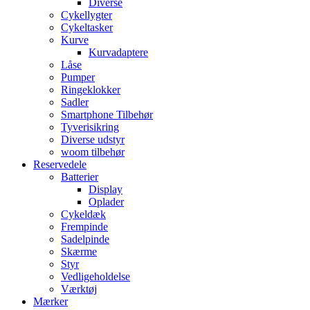
Diverse
Cykellygter
Cykeltasker
Kurve
Kurvadaptere
Låse
Pumper
Ringeklokker
Sadler
Smartphone Tilbehør
Tyverisikring
Diverse udstyr
woom tilbehør
Reservedele
Batterier
Display
Oplader
Cykeldæk
Frempinde
Sadelpinde
Skærme
Styr
Vedligeholdelse
Værktøj
Mærker