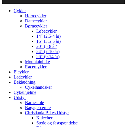
Cykler
Herrecykler
Damecykler
Børnecykler
Løbecykler
14″ (2,5-4 år)
16″ (3,5-5 år)
20″ (5-8 år)
24″ (7-10 år)
26″ (9-14 år)
Mountainbike
Racercykler
Elcykler
Ladcykler
Beklædning
Cykelhandsker
Cykelhjelme
Udstyr
Barnestole
Bagagebærere
Christiania Bikes Udstyr
Kalecher
Sæde og fastspændelse