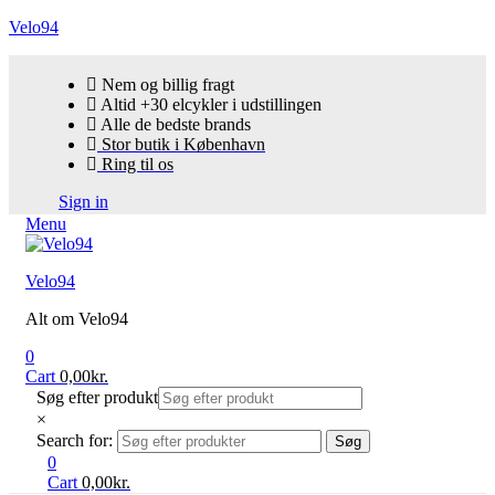
Velo94
Nem og billig fragt
Altid +30 elcykler i udstillingen
Alle de bedste brands
Stor butik i København
Ring til os
Sign in
Menu
Velo94
Alt om Velo94
0
Cart
0,00
kr.
Søg efter produkt
×
Search for:
Søg
0
Cart
0,00
kr.