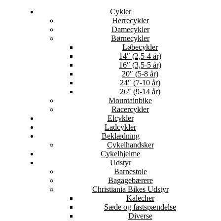
Cykler
Herrecykler
Damecykler
Børnecykler
Løbecykler
14″ (2,5-4 år)
16″ (3,5-5 år)
20″ (5-8 år)
24″ (7-10 år)
26″ (9-14 år)
Mountainbike
Racercykler
Elcykler
Ladcykler
Beklædning
Cykelhandsker
Cykelhjelme
Udstyr
Barnestole
Bagagebærere
Christiania Bikes Udstyr
Kalecher
Sæde og fastspændelse
Diverse