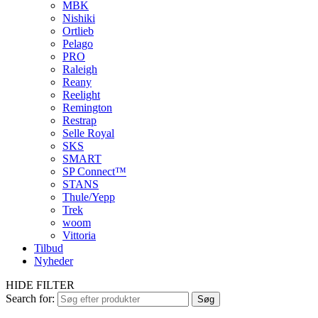
MBK
Nishiki
Ortlieb
Pelago
PRO
Raleigh
Reany
Reelight
Remington
Restrap
Selle Royal
SKS
SMART
SP Connect™
STANS
Thule/Yepp
Trek
woom
Vittoria
Tilbud
Nyheder
HIDE FILTER
Search for:
Søg