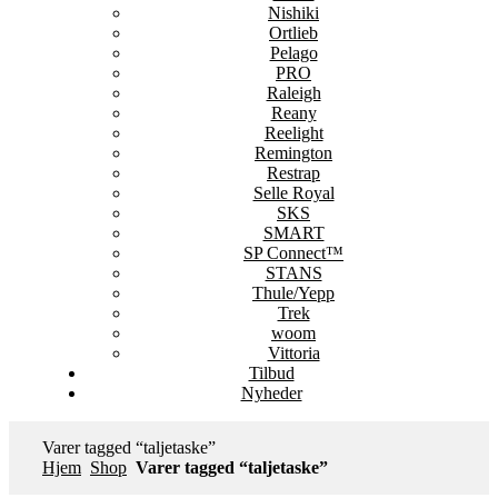
Nishiki
Ortlieb
Pelago
PRO
Raleigh
Reany
Reelight
Remington
Restrap
Selle Royal
SKS
SMART
SP Connect™
STANS
Thule/Yepp
Trek
woom
Vittoria
Tilbud
Nyheder
Varer tagged “taljetaske”
Hjem
Shop
Varer tagged “taljetaske”