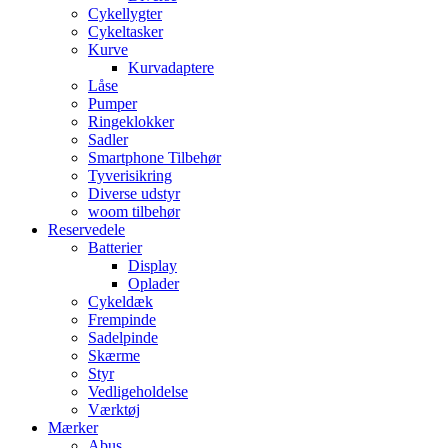
Cykellygter
Cykeltasker
Kurve
Kurvadaptere
Låse
Pumper
Ringeklokker
Sadler
Smartphone Tilbehør
Tyverisikring
Diverse udstyr
woom tilbehør
Reservedele
Batterier
Display
Oplader
Cykeldæk
Frempinde
Sadelpinde
Skærme
Styr
Vedligeholdelse
Værktøj
Mærker
Abus