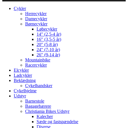
Cykler
Herrecykler
Damecykler
Børnecykler
Løbecykler
14″ (2,5-4 år)
16″ (3,5-5 år)
20″ (5-8 år)
24″ (7-10 år)
26″ (9-14 år)
Mountainbike
Racercykler
Elcykler
Ladcykler
Beklædning
Cykelhandsker
Cykelhjelme
Udstyr
Barnestole
Bagagebærere
Christiania Bikes Udstyr
Kalecher
Sæde og fastspændelse
Diverse