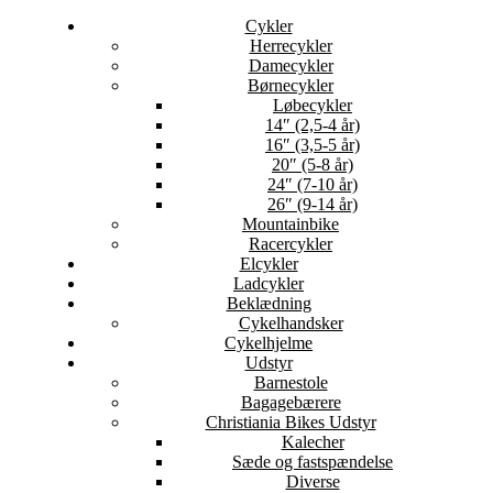
Cykler
Herrecykler
Damecykler
Børnecykler
Løbecykler
14″ (2,5-4 år)
16″ (3,5-5 år)
20″ (5-8 år)
24″ (7-10 år)
26″ (9-14 år)
Mountainbike
Racercykler
Elcykler
Ladcykler
Beklædning
Cykelhandsker
Cykelhjelme
Udstyr
Barnestole
Bagagebærere
Christiania Bikes Udstyr
Kalecher
Sæde og fastspændelse
Diverse