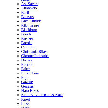
Ass Savers
AtranVelo
Basil
Batavus
Bike Attitude
Bikepartner
Blackburn
Bosch
Breezer
Brooks
Centurion
Christiania Bikes
Chrome Industries
Disney
Ecoride
Falter
Finish Line
Fuji
Gazelle
Genesis
Haro Bikes
KLICKfix – Rixen & Kaul
Knog
Lazer
MBK