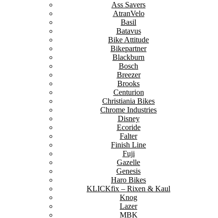
Ass Savers
AtranVelo
Basil
Batavus
Bike Attitude
Bikepartner
Blackburn
Bosch
Breezer
Brooks
Centurion
Christiania Bikes
Chrome Industries
Disney
Ecoride
Falter
Finish Line
Fuji
Gazelle
Genesis
Haro Bikes
KLICKfix – Rixen & Kaul
Knog
Lazer
MBK