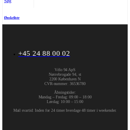
Søg
Ønskeliste
+45 24 88 00 02
Vélo 94 ApS
Nørrebrogade 94, st
2200 København N
CVR-nummer
:
36536780
Åbningstider:
Mandag – Fredag: 09:00 – 18:00
Lørdag: 10:00 – 15:00
Mail svartid: Inden for 24 timer hverdage 48 timer i weekender.