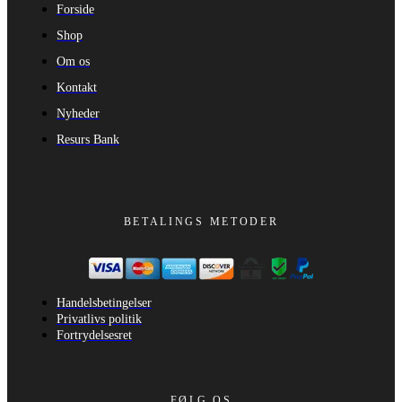
Forside
Shop
Om os
Kontakt
Nyheder
Resurs Bank
BETALINGS METODER
Handelsbetingelser
Privatlivs politik
Fortrydelsesret
FØLG OS