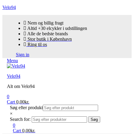
Velo94
Nem og billig fragt
Altid +30 elcykler i udstillingen
Alle de bedste brands
Stor butik i København
Ring til os
Sign in
Menu
Velo94
Alt om Velo94
0
Cart
0,00
kr.
Søg efter produkt
×
Search for:
Søg
0
Cart
0,00
kr.