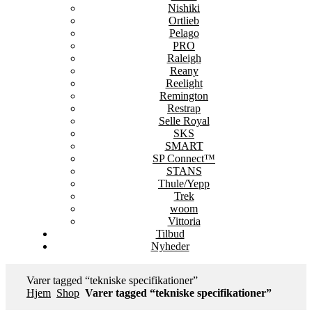
Nishiki
Ortlieb
Pelago
PRO
Raleigh
Reany
Reelight
Remington
Restrap
Selle Royal
SKS
SMART
SP Connect™
STANS
Thule/Yepp
Trek
woom
Vittoria
Tilbud
Nyheder
Varer tagged “tekniske specifikationer”
Hjem
Shop
Varer tagged “tekniske specifikationer”