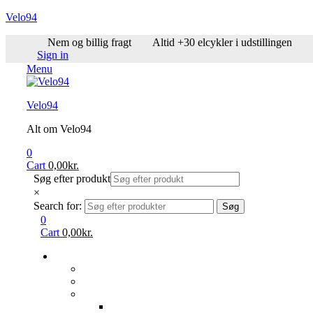
Velo94
Nem og billig fragt
Altid +30 elcykler i udstillingen
Sign in
Menu
Velo94
Alt om Velo94
0
Cart
0,00
kr.
Søg efter produkt
×
Search for:
Søg
0
Cart
0,00
kr.