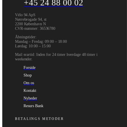
+45 24 88 00 02
Vélo 94 ApS
Nørrebrogade 94, st
2200 København N
CVR-nummer
:
36536780
Åbningstider:
Mandag – Fredag: 09:00 – 18:00
Lørdag: 10:00 – 15:00
Mail svartid: Inden for 24 timer hverdage 48 timer i
weekender.
Forside
Shop
Om os
Kontakt
Nyheder
Resurs Bank
BETALINGS METODER