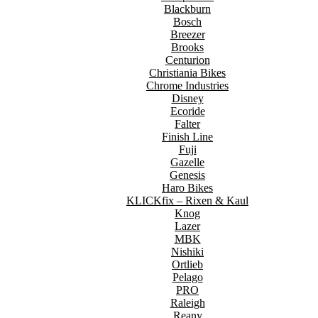
Blackburn
Bosch
Breezer
Brooks
Centurion
Christiania Bikes
Chrome Industries
Disney
Ecoride
Falter
Finish Line
Fuji
Gazelle
Genesis
Haro Bikes
KLICKfix – Rixen & Kaul
Knog
Lazer
MBK
Nishiki
Ortlieb
Pelago
PRO
Raleigh
Reany