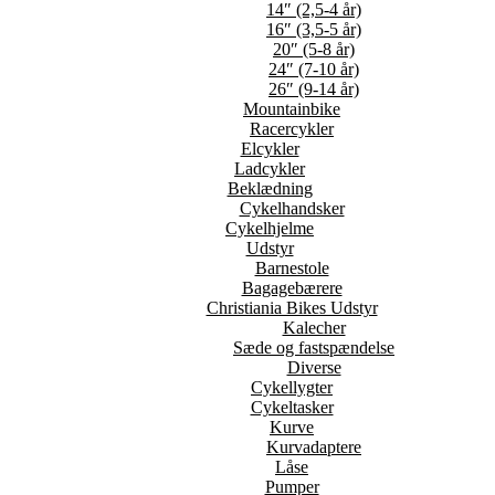
14″ (2,5-4 år)
16″ (3,5-5 år)
20″ (5-8 år)
24″ (7-10 år)
26″ (9-14 år)
Mountainbike
Racercykler
Elcykler
Ladcykler
Beklædning
Cykelhandsker
Cykelhjelme
Udstyr
Barnestole
Bagagebærere
Christiania Bikes Udstyr
Kalecher
Sæde og fastspændelse
Diverse
Cykellygter
Cykeltasker
Kurve
Kurvadaptere
Låse
Pumper