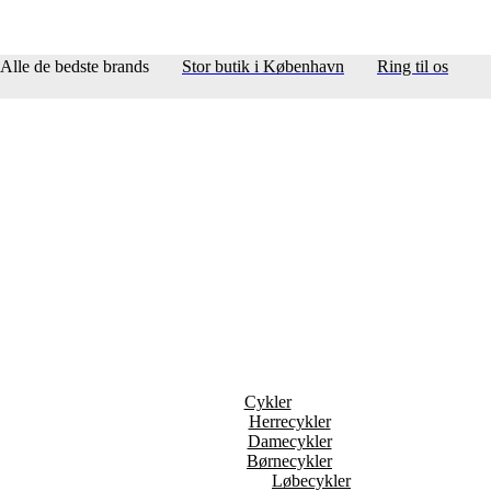
Alle de bedste brands
Stor butik i København
Ring til os
Cykler
Herrecykler
Damecykler
Børnecykler
Løbecykler