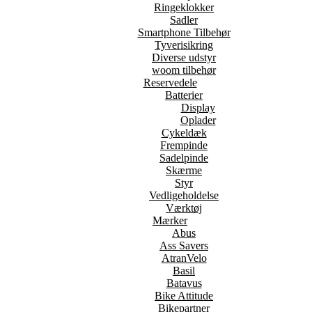
Ringeklokker
Sadler
Smartphone Tilbehør
Tyverisikring
Diverse udstyr
woom tilbehør
Reservedele
Batterier
Display
Oplader
Cykeldæk
Frempinde
Sadelpinde
Skærme
Styr
Vedligeholdelse
Værktøj
Mærker
Abus
Ass Savers
AtranVelo
Basil
Batavus
Bike Attitude
Bikepartner