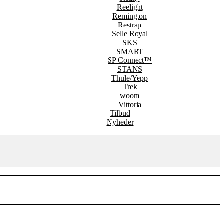
Reelight
Remington
Restrap
Selle Royal
SKS
SMART
SP Connect™
STANS
Thule/Yepp
Trek
woom
Vittoria
Tilbud
Nyheder