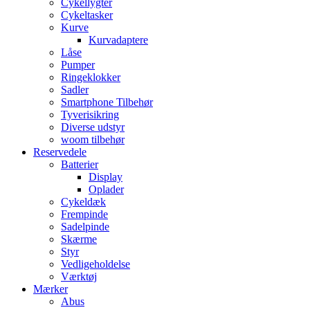
Cykellygter
Cykeltasker
Kurve
Kurvadaptere
Låse
Pumper
Ringeklokker
Sadler
Smartphone Tilbehør
Tyverisikring
Diverse udstyr
woom tilbehør
Reservedele
Batterier
Display
Oplader
Cykeldæk
Frempinde
Sadelpinde
Skærme
Styr
Vedligeholdelse
Værktøj
Mærker
Abus