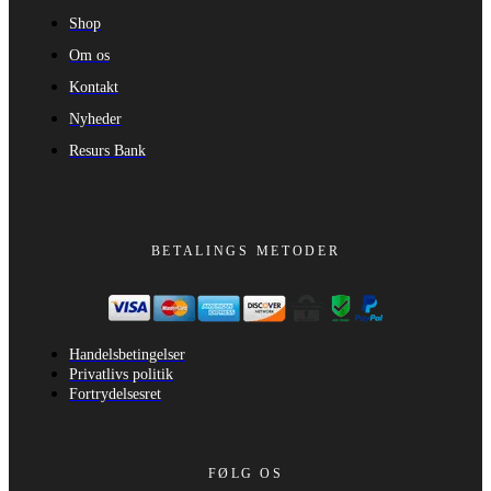
Shop
Om os
Kontakt
Nyheder
Resurs Bank
BETALINGS METODER
Handelsbetingelser
Privatlivs politik
Fortrydelsesret
FØLG OS