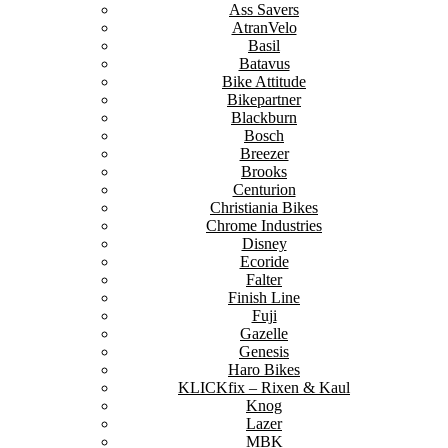
Ass Savers
AtranVelo
Basil
Batavus
Bike Attitude
Bikepartner
Blackburn
Bosch
Breezer
Brooks
Centurion
Christiania Bikes
Chrome Industries
Disney
Ecoride
Falter
Finish Line
Fuji
Gazelle
Genesis
Haro Bikes
KLICKfix – Rixen & Kaul
Knog
Lazer
MBK