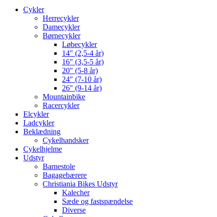
Cykler
Herrecykler
Damecykler
Børnecykler
Løbecykler
14″ (2,5-4 år)
16″ (3,5-5 år)
20″ (5-8 år)
24″ (7-10 år)
26″ (9-14 år)
Mountainbike
Racercykler
Elcykler
Ladcykler
Beklædning
Cykelhandsker
Cykelhjelme
Udstyr
Barnestole
Bagagebærere
Christiania Bikes Udstyr
Kalecher
Sæde og fastspændelse
Diverse