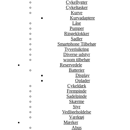
Cykellygter
Cykeltasker
Kurve
Kurvadaptere
Låse
Pumper
Ringeklokker
Sadler
Smartphone Tilbehør
Tyverisikring
Diverse udstyr
woom tilbehør
Reservedele
Batterier
Display
Oplader
Cykeldæk
Frempinde
Sadelpinde
Skærme
Styr
Vedligeholdelse
Værktøj
Mærker
Abus