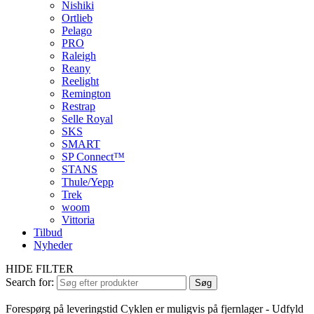
Nishiki
Ortlieb
Pelago
PRO
Raleigh
Reany
Reelight
Remington
Restrap
Selle Royal
SKS
SMART
SP Connect™
STANS
Thule/Yepp
Trek
woom
Vittoria
Tilbud
Nyheder
HIDE FILTER
Search for:
Søg
Forespørg på leveringstid
Cyklen er muligvis på fjernlager - Udfyld