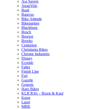
Ass Savers
AtranVelo
Basil
Batavus
Bike Attitude
Bikepartner
Blackburn
Bosch
Breezer
Brooks
Centurion
Christiania Bikes
Chrome Industries
Disney
Ecoride
Falter
Finish Line
Fuji
Gazelle
Genesis
Haro Bikes
KLICKfix – Rixen & Kaul
Knog
Lazer
MBK