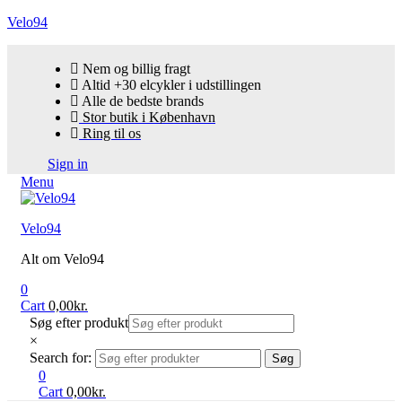
Velo94
Nem og billig fragt
Altid +30 elcykler i udstillingen
Alle de bedste brands
Stor butik i København
Ring til os
Sign in
Menu
Velo94
Alt om Velo94
0
Cart
0,00
kr.
Søg efter produkt
×
Search for:
Søg
0
Cart
0,00
kr.