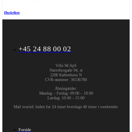
Ønskeliste
+45 24 88 00 02
Vélo 94 ApS
Nørrebrogade 94, st
2200 København N
CVR-nummer
:
36536780
Åbningstider:
Mandag – Fredag: 09:00 – 18:00
Lørdag: 10:00 – 15:00
Mail svartid: Inden for 24 timer hverdage 48 timer i weekender.
Forside