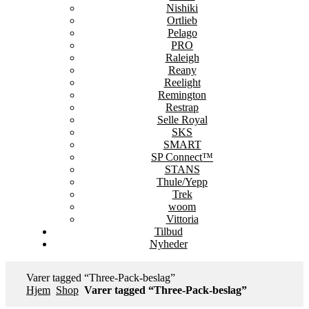
Nishiki
Ortlieb
Pelago
PRO
Raleigh
Reany
Reelight
Remington
Restrap
Selle Royal
SKS
SMART
SP Connect™
STANS
Thule/Yepp
Trek
woom
Vittoria
Tilbud
Nyheder
Varer tagged “Three-Pack-beslag”
Hjem
Shop
Varer tagged “Three-Pack-beslag”