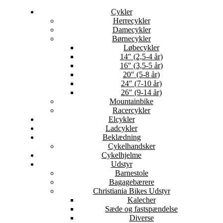
Cykler
Herrecykler
Damecykler
Børnecykler
Løbecykler
14″ (2,5-4 år)
16″ (3,5-5 år)
20″ (5-8 år)
24″ (7-10 år)
26″ (9-14 år)
Mountainbike
Racercykler
Elcykler
Ladcykler
Beklædning
Cykelhandsker
Cykelhjelme
Udstyr
Barnestole
Bagagebærere
Christiania Bikes Udstyr
Kalecher
Sæde og fastspændelse
Diverse