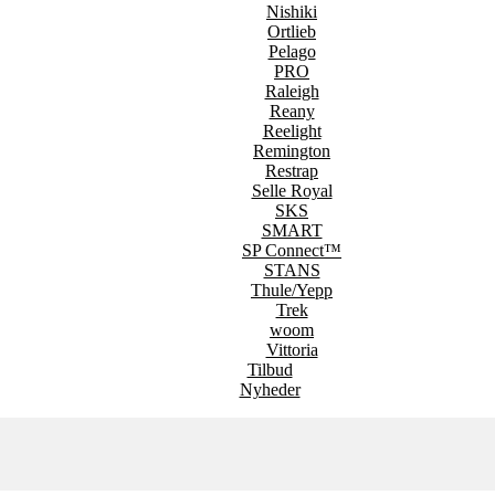
Nishiki
Ortlieb
Pelago
PRO
Raleigh
Reany
Reelight
Remington
Restrap
Selle Royal
SKS
SMART
SP Connect™
STANS
Thule/Yepp
Trek
woom
Vittoria
Tilbud
Nyheder