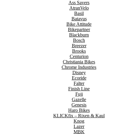
Ass Savers
AtranVelo
Basil
Batavus
Bike Attitude
Bikepartner
Blackburn
Bosch
Breezer
Brooks
Centurion
Christiania Bikes
Chrome Industries
Disney
Ecoride
Falter
Finish Line
Fuji
Gazelle
Genesis
Haro Bikes
KLICKfix – Rixen & Kaul
Knog
Lazer
MBK