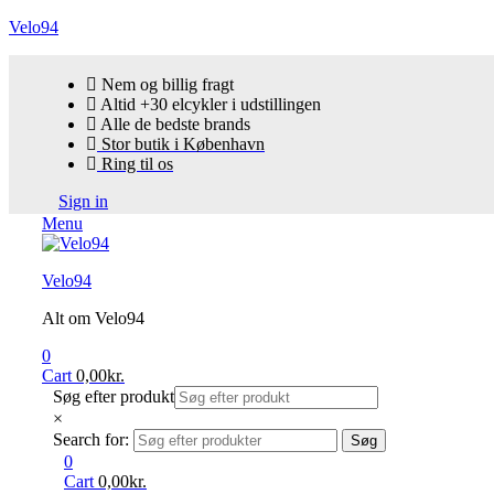
Velo94
Nem og billig fragt
Altid +30 elcykler i udstillingen
Alle de bedste brands
Stor butik i København
Ring til os
Sign in
Menu
Velo94
Alt om Velo94
0
Cart
0,00
kr.
Søg efter produkt
×
Search for:
Søg
0
Cart
0,00
kr.