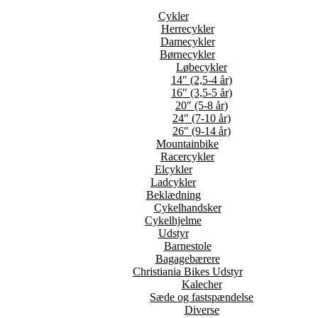
Cykler
Herrecykler
Damecykler
Børnecykler
Løbecykler
14″ (2,5-4 år)
16″ (3,5-5 år)
20″ (5-8 år)
24″ (7-10 år)
26″ (9-14 år)
Mountainbike
Racercykler
Elcykler
Ladcykler
Beklædning
Cykelhandsker
Cykelhjelme
Udstyr
Barnestole
Bagagebærere
Christiania Bikes Udstyr
Kalecher
Sæde og fastspændelse
Diverse