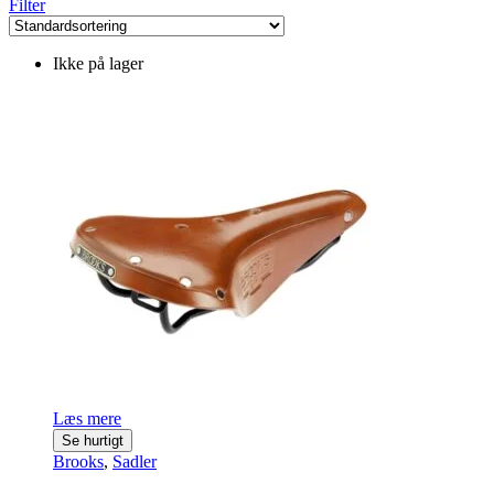
Filter
Ikke på lager
Læs mere
Se hurtigt
Brooks
,
Sadler