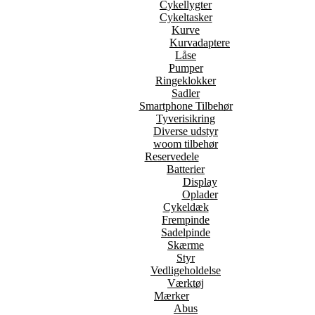
Cykellygter
Cykeltasker
Kurve
Kurvadaptere
Låse
Pumper
Ringeklokker
Sadler
Smartphone Tilbehør
Tyverisikring
Diverse udstyr
woom tilbehør
Reservedele
Batterier
Display
Oplader
Cykeldæk
Frempinde
Sadelpinde
Skærme
Styr
Vedligeholdelse
Værktøj
Mærker
Abus