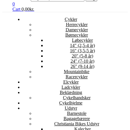
0
Cart
0,00
kr.
Cykler
Herrecykler
Damecykler
Børnecykler
Løbecykler
14″ (2,5-4 år)
16″ (3,5-5 år)
20″ (5-8 år)
24″ (7-10 år)
26″ (9-14 år)
Mountainbike
Racercykler
Elcykler
Ladcykler
Beklædning
Cykelhandsker
Cykelhjelme
Udstyr
Barnestole
Bagagebærere
Christiania Bikes Udstyr
Kalecher