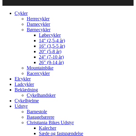
Cykler
Herrecykler
Damecykler
Børnecykler
Løbecykler
14″ (2,5-4 år)
16″ (3,5-5 år)
20″ (5-8 år)
24″ (7-10 år)
26″ (9-14 år)
Mountainbike
Racercykler
Elcykler
Ladcykler
Beklædning
Cykelhandsker
Cykelhjelme
Udstyr
Barnestole
Bagagebærere
Christiania Bikes Udstyr
Kalecher
Sæde og fastspændelse