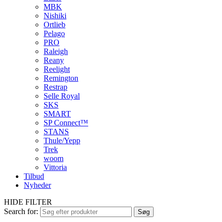
MBK
Nishiki
Ortlieb
Pelago
PRO
Raleigh
Reany
Reelight
Remington
Restrap
Selle Royal
SKS
SMART
SP Connect™
STANS
Thule/Yepp
Trek
woom
Vittoria
Tilbud
Nyheder
HIDE FILTER
Search for:
Søg