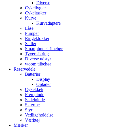
Diverse
Cykellygter
Cykeltasker
Kurve
Kurvadaptere
Låse
Pumper
Ringeklokker
Sadler
Smartphone Tilbehør
Tyverisikring
Diverse udstyr
woom tilbehør
Reservedele
Batterier
Display
Oplader
Cykeldæk
Frempinde
Sadelpinde
Skærme
Styr
Vedligeholdelse
Værktøj
Mærker