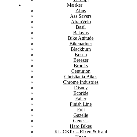
Mærker
Abus
Ass Savers
AtranVelo
Basil
Batavus
Bike Attitude
Bikepartner
Blackburn
Bosch
Breezer
Brooks
Centurion
Christiania Bikes
Chrome Industries
Disney
Ecoride
Falter
Finish Line
Fuji
Gazelle
Genesis
Haro Bikes
KLICKfix – Rixen & Kaul