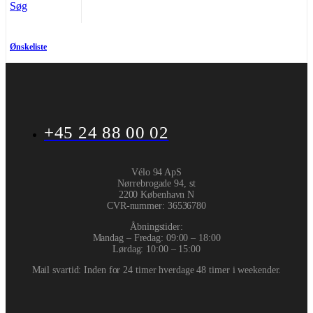
Søg
Ønskeliste
+45 24 88 00 02
Vélo 94 ApS
Nørrebrogade 94, st
2200 København N
CVR-nummer
:
36536780
Åbningstider:
Mandag – Fredag: 09:00 – 18:00
Lørdag: 10:00 – 15:00
Mail svartid: Inden for 24 timer hverdage 48 timer i weekender.