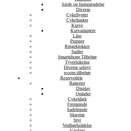
Sæde og fastspændelse
Diverse
Cykellygter
Cykeltasker
Kurve
Kurvadaptere
Låse
Pumper
Ringeklokker
Sadler
Smartphone Tilbehør
Tyverisikring
Diverse udstyr
woom tilbehør
Reservedele
Batterier
Display
Oplader
Cykeldæk
Frempinde
Sadelpinde
Skærme
Styr
Vedligeholdelse
Værktøj