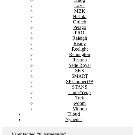
Knog
Lazer
MBK
Nishiki
Ortlieb
Pelago
PRO
Raleigh
Reany
Reelight
Remington
Restrap
Selle Royal
SKS
SMART
SP Connect™
STANS
Thule/Yepp
Trek
woom
Vittoria
Tilbud
Nyheder
Varer tagged “til barnesæde”