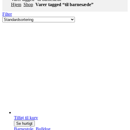
Hjem
Shop
Varer tagged “til barnesæde”
Filter
Tilføj til kurv
Se hurtigt
Barnestole
,
Bulldog