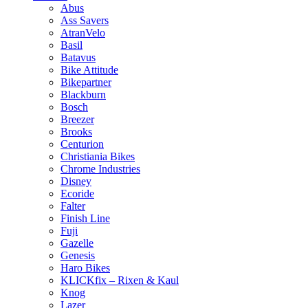
Abus
Ass Savers
AtranVelo
Basil
Batavus
Bike Attitude
Bikepartner
Blackburn
Bosch
Breezer
Brooks
Centurion
Christiania Bikes
Chrome Industries
Disney
Ecoride
Falter
Finish Line
Fuji
Gazelle
Genesis
Haro Bikes
KLICKfix – Rixen & Kaul
Knog
Lazer