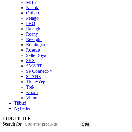
MBK
Nishiki
Ortlieb
Pelago
PRO
Raleigh
Reany
Reelight
Remington
Restrap
Selle Royal
SKS
SMART
SP Connect™
STANS
Thule/Yepp
Trek
woom
Vittoria
Tilbud
Nyheder
HIDE FILTER
Search for:
Søg