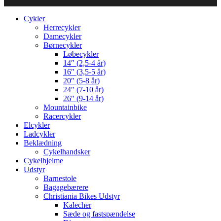
Cykler
Herrecykler
Damecykler
Børnecykler
Løbecykler
14″ (2,5-4 år)
16″ (3,5-5 år)
20″ (5-8 år)
24″ (7-10 år)
26″ (9-14 år)
Mountainbike
Racercykler
Elcykler
Ladcykler
Beklædning
Cykelhandsker
Cykelhjelme
Udstyr
Barnestole
Bagagebærere
Christiania Bikes Udstyr
Kalecher
Sæde og fastspændelse