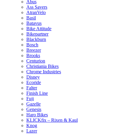
Abus
Ass Savers
AtranVelo
Basil
Batavus
Bike Attitude
Bikepartner
Blackburn
Bosch
Breezer
Brooks
Centurion
Christiania Bikes
Chrome Industries
Disney
Ecoride
Falter
Finish Line
Fuji
Gazelle
Genesis
Haro Bikes
KLICKfix – Rixen & Kaul
Knog
Lazer