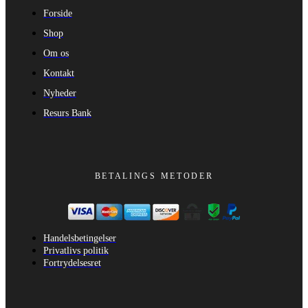
Forside
Shop
Om os
Kontakt
Nyheder
Resurs Bank
BETALINGS METODER
Handelsbetingelser
Privatlivs politik
Fortrydelsesret