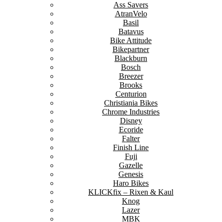
Ass Savers
AtranVelo
Basil
Batavus
Bike Attitude
Bikepartner
Blackburn
Bosch
Breezer
Brooks
Centurion
Christiania Bikes
Chrome Industries
Disney
Ecoride
Falter
Finish Line
Fuji
Gazelle
Genesis
Haro Bikes
KLICKfix – Rixen & Kaul
Knog
Lazer
MBK