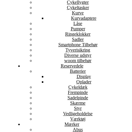
Cykellygter
Cykeltasker
Kurve
Kurvadaptere
Låse
Pumper
Ringeklokker
Sadler
Smartphone Tilbehør
Tyverisikring
Diverse udstyr
woom tilbehør
Reservedele
Batterier
Display
Oplader
Cykeldæk
Frempinde
Sadelpinde
Skærme
Styr
Vedligeholdelse
Værktøj
Mærker
Abus