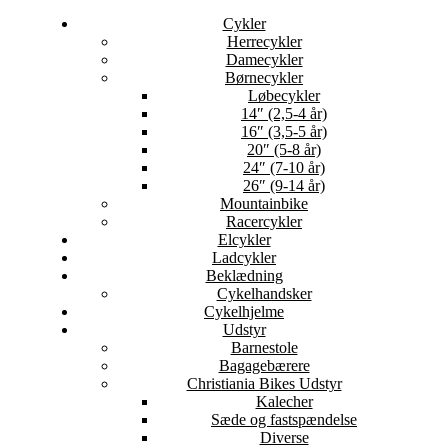
Cykler
Herrecykler
Damecykler
Børnecykler
Løbecykler
14″ (2,5-4 år)
16″ (3,5-5 år)
20″ (5-8 år)
24″ (7-10 år)
26″ (9-14 år)
Mountainbike
Racercykler
Elcykler
Ladcykler
Beklædning
Cykelhandsker
Cykelhjelme
Udstyr
Barnestole
Bagagebærere
Christiania Bikes Udstyr
Kalecher
Sæde og fastspændelse
Diverse