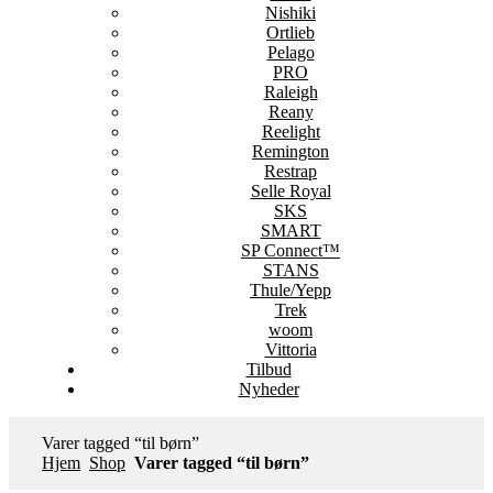
Nishiki
Ortlieb
Pelago
PRO
Raleigh
Reany
Reelight
Remington
Restrap
Selle Royal
SKS
SMART
SP Connect™
STANS
Thule/Yepp
Trek
woom
Vittoria
Tilbud
Nyheder
Varer tagged “til børn”
Hjem
Shop
Varer tagged “til børn”