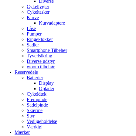
Diverse
Cykellygter
Cykeltasker
Kurve
Kurvadaptere
Låse
Pumper
Ringeklokker
Sadler
Smartphone Tilbehør
Tyverisikring
Diverse udstyr
woom tilbehør
Reservedele
Batterier
Display
Oplader
Cykeldæk
Frempinde
Sadelpinde
Skærme
Styr
Vedligeholdelse
Værktøj
Mærker