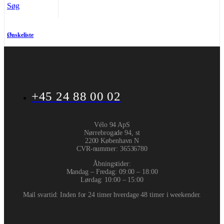
Søg
Ønskeliste
+45 24 88 00 02
Vélo 94 ApS
Nørrebrogade 94, st
2200 København N
CVR-nummer
:
36536780
Åbningstider:
Mandag – Fredag: 09:00 – 18:00
Lørdag: 10:00 – 15:00
Mail svartid: Inden for 24 timer hverdage 48 timer i weekender.