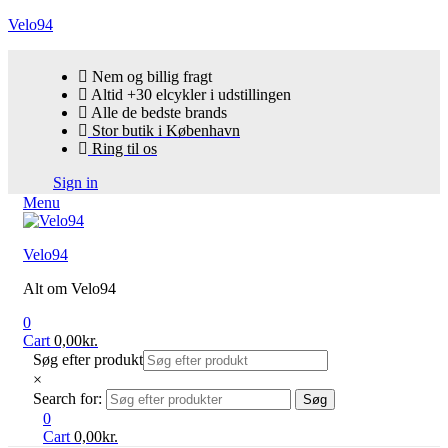
Velo94
Nem og billig fragt
Altid +30 elcykler i udstillingen
Alle de bedste brands
Stor butik i København
Ring til os
Sign in
Menu
Velo94
Alt om Velo94
0
Cart
0,00
kr.
Søg efter produkt
×
Search for:
Søg
0
Cart
0,00
kr.