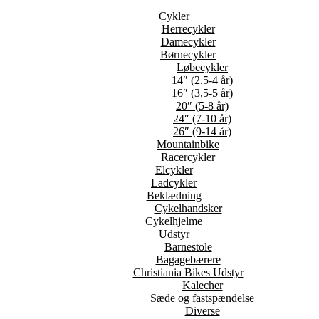
Cykler
Herrecykler
Damecykler
Børnecykler
Løbecykler
14″ (2,5-4 år)
16″ (3,5-5 år)
20″ (5-8 år)
24″ (7-10 år)
26″ (9-14 år)
Mountainbike
Racercykler
Elcykler
Ladcykler
Beklædning
Cykelhandsker
Cykelhjelme
Udstyr
Barnestole
Bagagebærere
Christiania Bikes Udstyr
Kalecher
Sæde og fastspændelse
Diverse