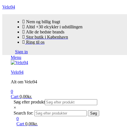
Velo94
Nem og billig fragt
Altid +30 elcykler i udstillingen
Alle de bedste brands
Stor butik i København
Ring til os
Sign in
Menu
Velo94
Alt om Velo94
0
Cart
0,00
kr.
Søg efter produkt
×
Search for:
Søg
0
Cart
0,00
kr.