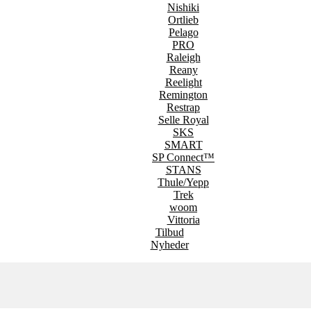
Nishiki
Ortlieb
Pelago
PRO
Raleigh
Reany
Reelight
Remington
Restrap
Selle Royal
SKS
SMART
SP Connect™
STANS
Thule/Yepp
Trek
woom
Vittoria
Tilbud
Nyheder