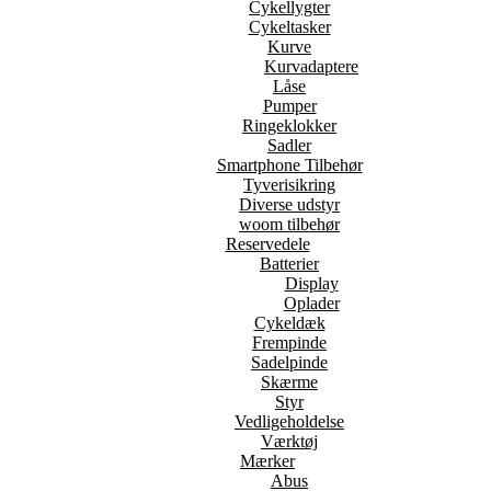
Cykellygter
Cykeltasker
Kurve
Kurvadaptere
Låse
Pumper
Ringeklokker
Sadler
Smartphone Tilbehør
Tyverisikring
Diverse udstyr
woom tilbehør
Reservedele
Batterier
Display
Oplader
Cykeldæk
Frempinde
Sadelpinde
Skærme
Styr
Vedligeholdelse
Værktøj
Mærker
Abus