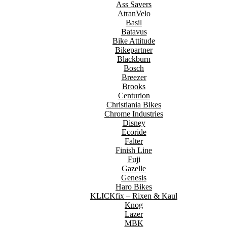
Ass Savers
AtranVelo
Basil
Batavus
Bike Attitude
Bikepartner
Blackburn
Bosch
Breezer
Brooks
Centurion
Christiania Bikes
Chrome Industries
Disney
Ecoride
Falter
Finish Line
Fuji
Gazelle
Genesis
Haro Bikes
KLICKfix – Rixen & Kaul
Knog
Lazer
MBK