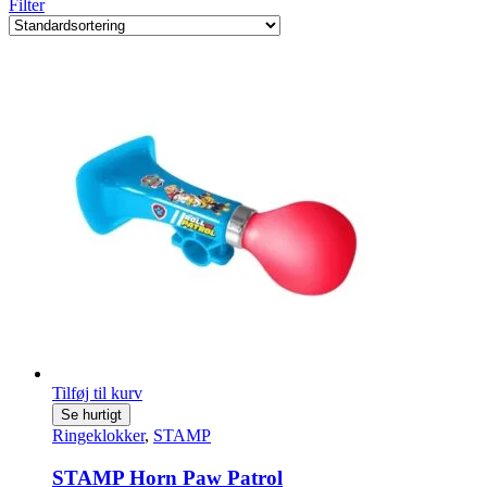
Filter
Tilføj til kurv
Se hurtigt
Ringeklokker
,
STAMP
STAMP Horn Paw Patrol