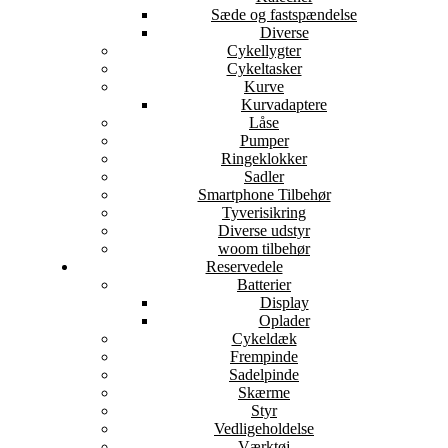
Sæde og fastspændelse
Diverse
Cykellygter
Cykeltasker
Kurve
Kurvadaptere
Låse
Pumper
Ringeklokker
Sadler
Smartphone Tilbehør
Tyverisikring
Diverse udstyr
woom tilbehør
Reservedele
Batterier
Display
Oplader
Cykeldæk
Frempinde
Sadelpinde
Skærme
Styr
Vedligeholdelse
Værktøj