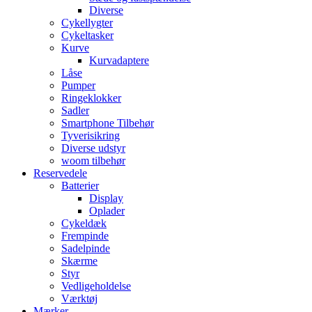
Diverse
Cykellygter
Cykeltasker
Kurve
Kurvadaptere
Låse
Pumper
Ringeklokker
Sadler
Smartphone Tilbehør
Tyverisikring
Diverse udstyr
woom tilbehør
Reservedele
Batterier
Display
Oplader
Cykeldæk
Frempinde
Sadelpinde
Skærme
Styr
Vedligeholdelse
Værktøj
Mærker