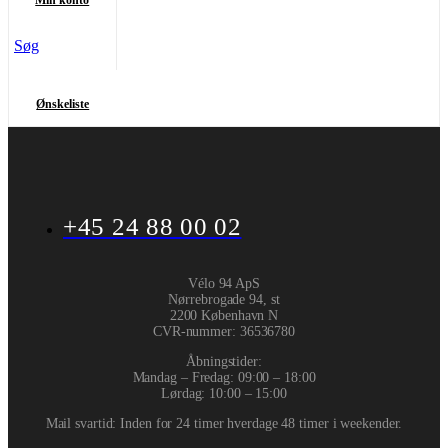
Min konto
Søg
Ønskeliste
+45 24 88 00 02
Vélo 94 ApS
Nørrebrogade 94, st
2200 København N
CVR-nummer
:
36536780
Åbningstider:
Mandag – Fredag: 09:00 – 18:00
Lørdag: 10:00 – 15:00
Mail svartid: Inden for 24 timer hverdage 48 timer i weekender.