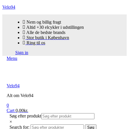
Velo94
Nem og billig fragt
Altid +30 elcykler i udstillingen
Alle de bedste brands
Stor butik i København
Ring til os
Sign in
Menu
Velo94
Alt om Velo94
0
Cart
0,00
kr.
Søg efter produkt
×
Search for:
Søg