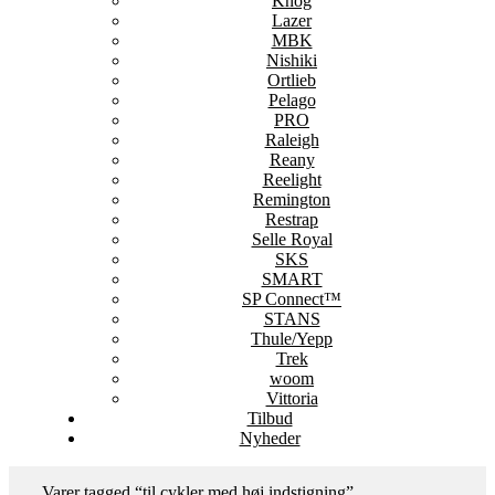
Knog
Lazer
MBK
Nishiki
Ortlieb
Pelago
PRO
Raleigh
Reany
Reelight
Remington
Restrap
Selle Royal
SKS
SMART
SP Connect™
STANS
Thule/Yepp
Trek
woom
Vittoria
Tilbud
Nyheder
Varer tagged “til cykler med høj indstigning”