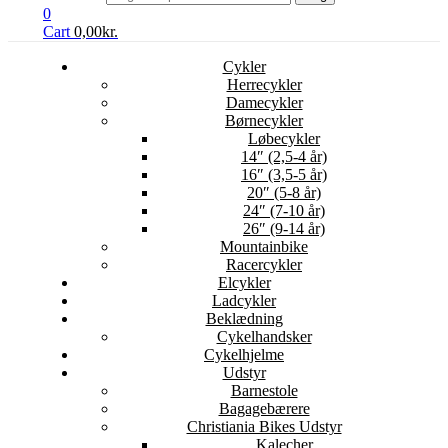
0
Cart
0,00
kr.
Cykler
Herrecykler
Damecykler
Børnecykler
Løbecykler
14″ (2,5-4 år)
16″ (3,5-5 år)
20″ (5-8 år)
24″ (7-10 år)
26″ (9-14 år)
Mountainbike
Racercykler
Elcykler
Ladcykler
Beklædning
Cykelhandsker
Cykelhjelme
Udstyr
Barnestole
Bagagebærere
Christiania Bikes Udstyr
Kalecher