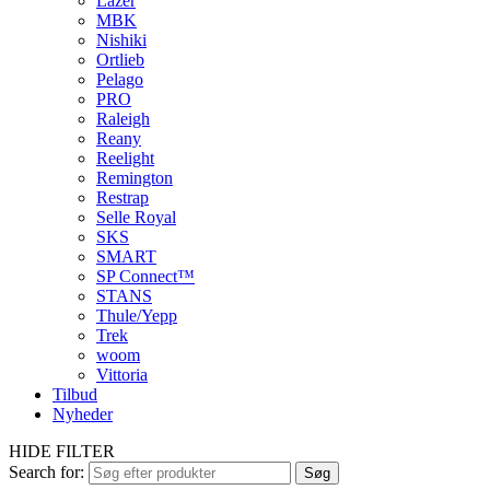
Lazer
MBK
Nishiki
Ortlieb
Pelago
PRO
Raleigh
Reany
Reelight
Remington
Restrap
Selle Royal
SKS
SMART
SP Connect™
STANS
Thule/Yepp
Trek
woom
Vittoria
Tilbud
Nyheder
HIDE FILTER
Search for:
Søg