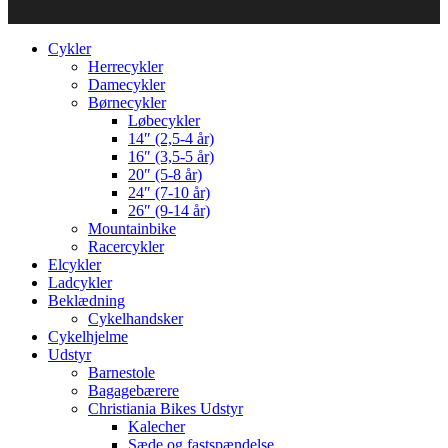
Cykler
Herrecykler
Damecykler
Børnecykler
Løbecykler
14″ (2,5-4 år)
16″ (3,5-5 år)
20″ (5-8 år)
24″ (7-10 år)
26″ (9-14 år)
Mountainbike
Racercykler
Elcykler
Ladcykler
Beklædning
Cykelhandsker
Cykelhjelme
Udstyr
Barnestole
Bagagebærere
Christiania Bikes Udstyr
Kalecher
Sæde og fastspændelse