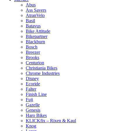
Abus
Ass Savers
AtranVelo
Basil
Batavus
Bike Attitude
Bikepartner
Blackburn
Bosch
Breezer
Brooks
Centurion
Christiania Bikes
Chrome Industries
Disney
Ecoride
Falter
Finish Line
Fuji
Gazelle
Genesis
Haro Bikes
KLICKfix – Rixen & Kaul
Knog