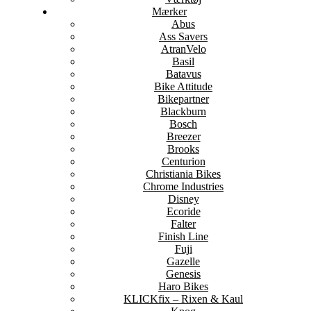
Mærker
Abus
Ass Savers
AtranVelo
Basil
Batavus
Bike Attitude
Bikepartner
Blackburn
Bosch
Breezer
Brooks
Centurion
Christiania Bikes
Chrome Industries
Disney
Ecoride
Falter
Finish Line
Fuji
Gazelle
Genesis
Haro Bikes
KLICKfix – Rixen & Kaul