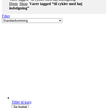
Hjem
Shop
Varer tagged “til cykler med høj
indstigning”
Filter
Tilføj til kurv
Se hurtigt