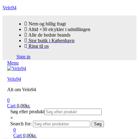
Velo94
Nem og billig fragt
Altid +30 elcykler i udstillingen
Alle de bedste brands
Stor butik i København
Ring til os
Sign in
Menu
Velo94
Alt om Velo94
0
Cart
0,00
kr.
Søg efter produkt
×
Search for:
Søg
0
Cart
0,00
kr.