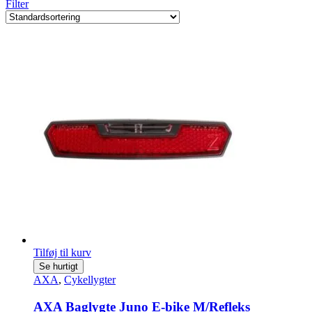
Filter
Tilføj til kurv
Se hurtigt
AXA
,
Cykellygter
AXA Baglygte Juno E-bike M/Refleks