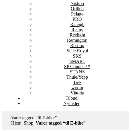
Nishiki
Ortlieb
Pelago
PRO
Raleigh
Reany
Reelight
Remington
Restrap
Selle Royal
SKS
SMART
SP Connect™
STANS
Thule/Yepp
Trek
woom
Vittoria
Tilbud
Nyheder
Varer tagged “til E-bike”
Hjem
Shop
Varer tagged “til E-bike”