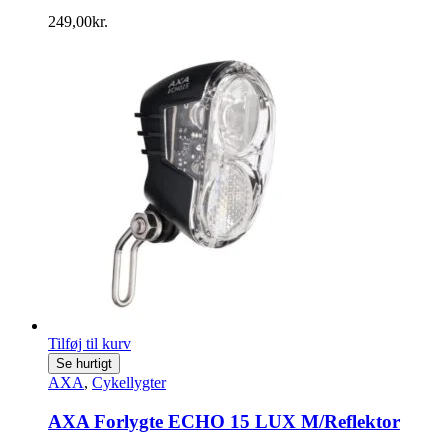
249,00
kr.
Tilføj til kurv
Se hurtigt
AXA
,
Cykellygter
AXA Forlygte ECHO 15 LUX M/Reflektor