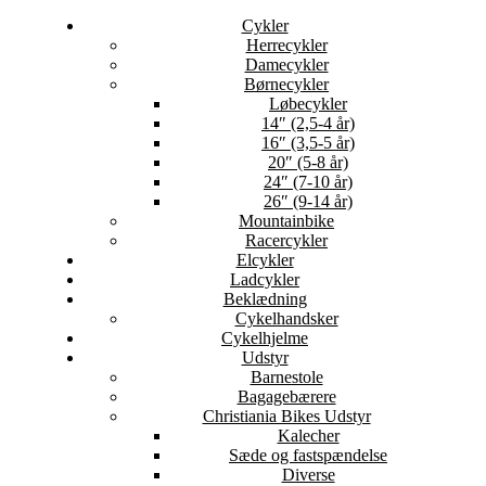
Cykler
Herrecykler
Damecykler
Børnecykler
Løbecykler
14″ (2,5-4 år)
16″ (3,5-5 år)
20″ (5-8 år)
24″ (7-10 år)
26″ (9-14 år)
Mountainbike
Racercykler
Elcykler
Ladcykler
Beklædning
Cykelhandsker
Cykelhjelme
Udstyr
Barnestole
Bagagebærere
Christiania Bikes Udstyr
Kalecher
Sæde og fastspændelse
Diverse