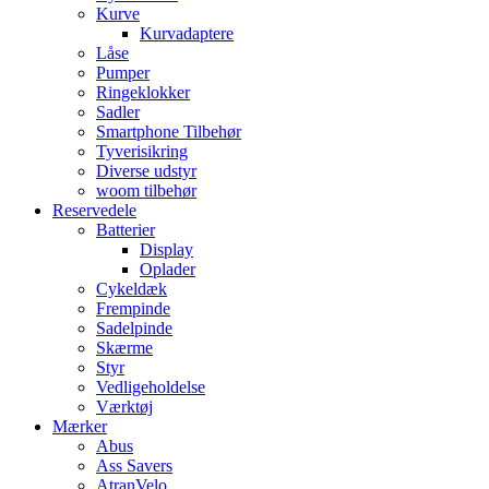
Kurve
Kurvadaptere
Låse
Pumper
Ringeklokker
Sadler
Smartphone Tilbehør
Tyverisikring
Diverse udstyr
woom tilbehør
Reservedele
Batterier
Display
Oplader
Cykeldæk
Frempinde
Sadelpinde
Skærme
Styr
Vedligeholdelse
Værktøj
Mærker
Abus
Ass Savers
AtranVelo