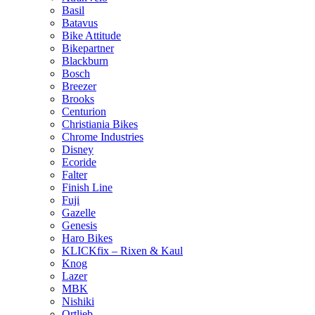
Basil
Batavus
Bike Attitude
Bikepartner
Blackburn
Bosch
Breezer
Brooks
Centurion
Christiania Bikes
Chrome Industries
Disney
Ecoride
Falter
Finish Line
Fuji
Gazelle
Genesis
Haro Bikes
KLICKfix – Rixen & Kaul
Knog
Lazer
MBK
Nishiki
Ortlieb