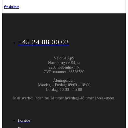
Ønskeliste
+45 24 88 00 02
Vélo 94 ApS
Nørrebrogade 94, st
2200 København N
CVR-nummer
:
36536780
Åbningstider:
Mandag – Fredag: 09:00 – 18:00
Lørdag: 10:00 – 15:00
Mail svartid: Inden for 24 timer hverdage 48 timer i weekender.
Forside