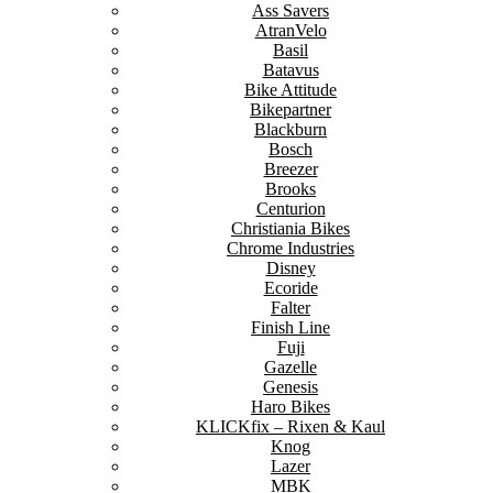
Ass Savers
AtranVelo
Basil
Batavus
Bike Attitude
Bikepartner
Blackburn
Bosch
Breezer
Brooks
Centurion
Christiania Bikes
Chrome Industries
Disney
Ecoride
Falter
Finish Line
Fuji
Gazelle
Genesis
Haro Bikes
KLICKfix – Rixen & Kaul
Knog
Lazer
MBK