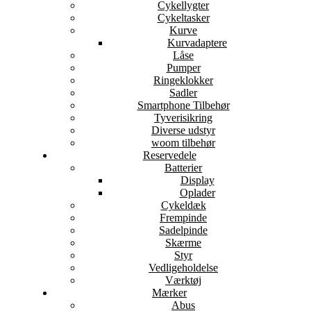
Cykellygter
Cykeltasker
Kurve
Kurvadaptere
Låse
Pumper
Ringeklokker
Sadler
Smartphone Tilbehør
Tyverisikring
Diverse udstyr
woom tilbehør
Reservedele
Batterier
Display
Oplader
Cykeldæk
Frempinde
Sadelpinde
Skærme
Styr
Vedligeholdelse
Værktøj
Mærker
Abus