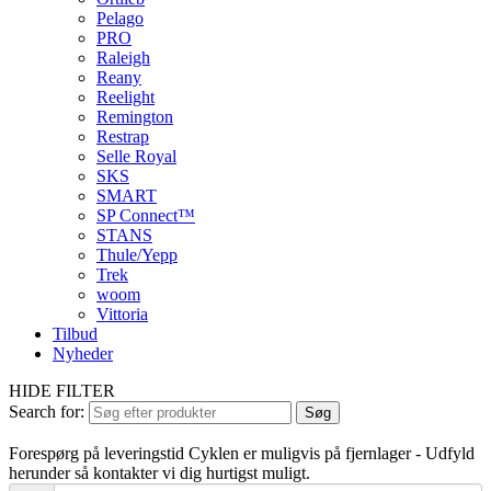
Pelago
PRO
Raleigh
Reany
Reelight
Remington
Restrap
Selle Royal
SKS
SMART
SP Connect™
STANS
Thule/Yepp
Trek
woom
Vittoria
Tilbud
Nyheder
HIDE FILTER
Search for:
Søg
Forespørg på leveringstid
Cyklen er muligvis på fjernlager - Udfyld
herunder så kontakter vi dig hurtigst muligt.