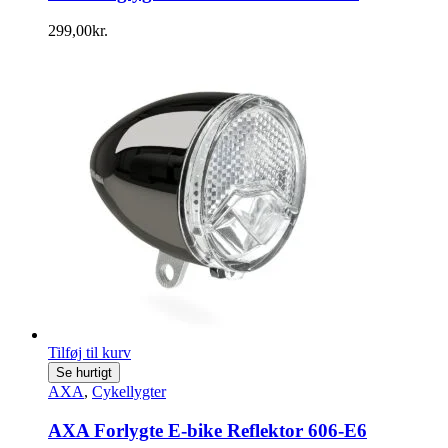
299,00
kr.
Tilføj til kurv
Se hurtigt
AXA
,
Cykellygter
AXA Forlygte E-bike Reflektor 606-E6