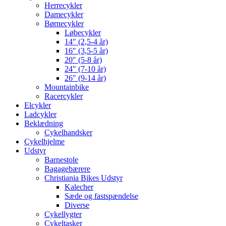
Herrecykler
Damecykler
Børnecykler
Løbecykler
14″ (2,5-4 år)
16″ (3,5-5 år)
20″ (5-8 år)
24″ (7-10 år)
26″ (9-14 år)
Mountainbike
Racercykler
Elcykler
Ladcykler
Beklædning
Cykelhandsker
Cykelhjelme
Udstyr
Barnestole
Bagagebærere
Christiania Bikes Udstyr
Kalecher
Sæde og fastspændelse
Diverse
Cykellygter
Cykeltasker