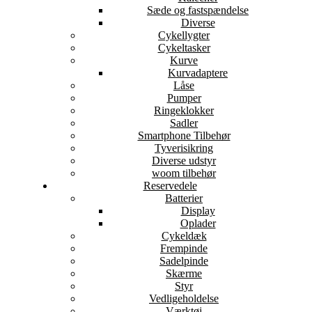
Sæde og fastspændelse
Diverse
Cykellygter
Cykeltasker
Kurve
Kurvadaptere
Låse
Pumper
Ringeklokker
Sadler
Smartphone Tilbehør
Tyverisikring
Diverse udstyr
woom tilbehør
Reservedele
Batterier
Display
Oplader
Cykeldæk
Frempinde
Sadelpinde
Skærme
Styr
Vedligeholdelse
Værktøj