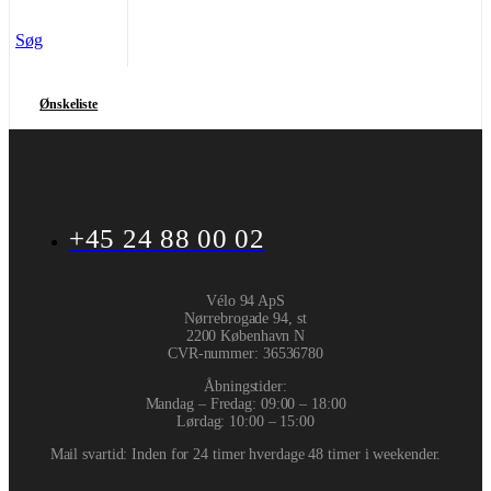
Søg
Ønskeliste
+45 24 88 00 02
Vélo 94 ApS
Nørrebrogade 94, st
2200 København N
CVR-nummer
:
36536780
Åbningstider:
Mandag – Fredag: 09:00 – 18:00
Lørdag: 10:00 – 15:00
Mail svartid: Inden for 24 timer hverdage 48 timer i weekender.