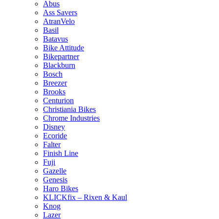
Abus
Ass Savers
AtranVelo
Basil
Batavus
Bike Attitude
Bikepartner
Blackburn
Bosch
Breezer
Brooks
Centurion
Christiania Bikes
Chrome Industries
Disney
Ecoride
Falter
Finish Line
Fuji
Gazelle
Genesis
Haro Bikes
KLICKfix – Rixen & Kaul
Knog
Lazer