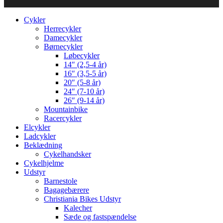
Cykler
Herrecykler
Damecykler
Børnecykler
Løbecykler
14″ (2,5-4 år)
16″ (3,5-5 år)
20″ (5-8 år)
24″ (7-10 år)
26″ (9-14 år)
Mountainbike
Racercykler
Elcykler
Ladcykler
Beklædning
Cykelhandsker
Cykelhjelme
Udstyr
Barnestole
Bagagebærere
Christiania Bikes Udstyr
Kalecher
Sæde og fastspændelse