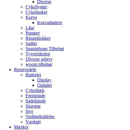
Diverse
Cykellygter
Cykeltasker
Kurve
Kurvadaptere
Låse
Pumper
Ringeklokker
Sadler
Smartphone Tilbehør
Tyverisikring
Diverse udstyr
woom tilbehør
Reservedele
Batterier
Display
Oplader
Cykeldæk
Frempinde
Sadelpinde
Skærme
Styr
Vedligeholdelse
Værktøj
Mærker