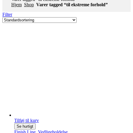
Hjem
Shop
Varer tagged “til ekstreme forhold”
Filter
Tilføj til kurv
Se hurtigt
Finish Line
,
Vedligeholdelse