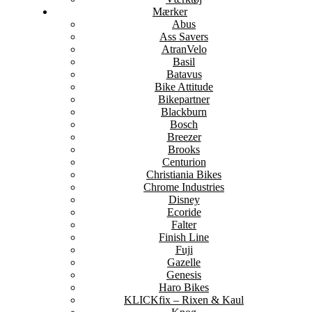
Mærker
Abus
Ass Savers
AtranVelo
Basil
Batavus
Bike Attitude
Bikepartner
Blackburn
Bosch
Breezer
Brooks
Centurion
Christiania Bikes
Chrome Industries
Disney
Ecoride
Falter
Finish Line
Fuji
Gazelle
Genesis
Haro Bikes
KLICKfix – Rixen & Kaul