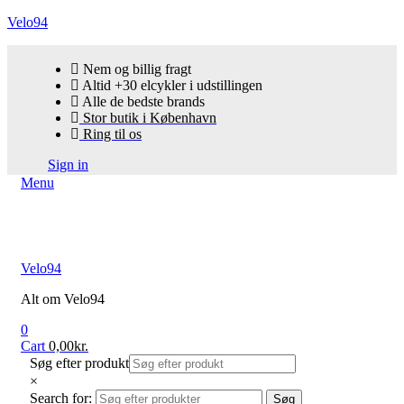
Velo94
Nem og billig fragt
Altid +30 elcykler i udstillingen
Alle de bedste brands
Stor butik i København
Ring til os
Sign in
Menu
Velo94
Alt om Velo94
0
Cart
0,00
kr.
Søg efter produkt
×
Search for:
Søg