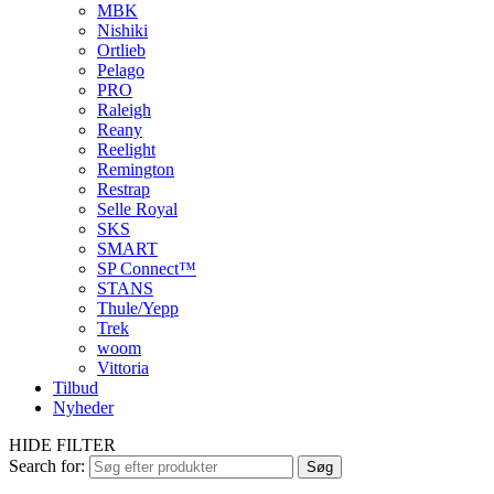
MBK
Nishiki
Ortlieb
Pelago
PRO
Raleigh
Reany
Reelight
Remington
Restrap
Selle Royal
SKS
SMART
SP Connect™
STANS
Thule/Yepp
Trek
woom
Vittoria
Tilbud
Nyheder
HIDE FILTER
Search for:
Søg