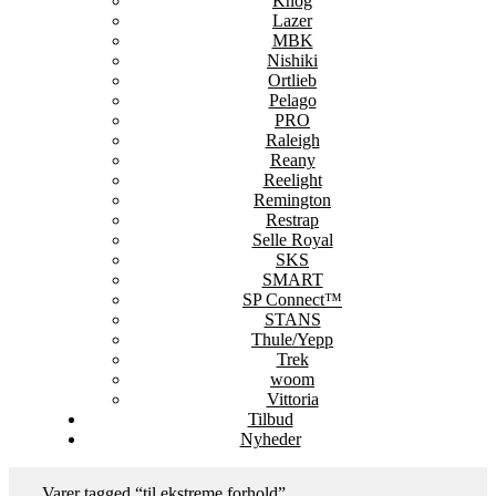
Knog
Lazer
MBK
Nishiki
Ortlieb
Pelago
PRO
Raleigh
Reany
Reelight
Remington
Restrap
Selle Royal
SKS
SMART
SP Connect™
STANS
Thule/Yepp
Trek
woom
Vittoria
Tilbud
Nyheder
Varer tagged “til ekstreme forhold”