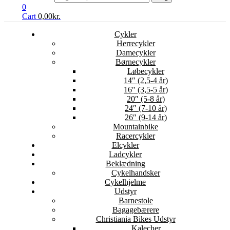
0
Cart
0,00
kr.
Cykler
Herrecykler
Damecykler
Børnecykler
Løbecykler
14″ (2,5-4 år)
16″ (3,5-5 år)
20″ (5-8 år)
24″ (7-10 år)
26″ (9-14 år)
Mountainbike
Racercykler
Elcykler
Ladcykler
Beklædning
Cykelhandsker
Cykelhjelme
Udstyr
Barnestole
Bagagebærere
Christiania Bikes Udstyr
Kalecher