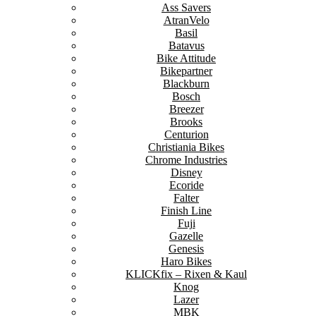
Ass Savers
AtranVelo
Basil
Batavus
Bike Attitude
Bikepartner
Blackburn
Bosch
Breezer
Brooks
Centurion
Christiania Bikes
Chrome Industries
Disney
Ecoride
Falter
Finish Line
Fuji
Gazelle
Genesis
Haro Bikes
KLICKfix – Rixen & Kaul
Knog
Lazer
MBK