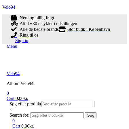
Velo94
Nem og billig fragt
Altid +30 elcykler i udstillingen
Alle de bedste brands
Stor butik i København
Ring til os
Sign in
Menu
Velo94
Alt om Velo94
0
Cart
0,00
kr.
Søg efter produkt
×
Search for:
Søg
0
Cart
0,00
kr.