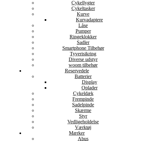
Cykellygter
Cykeltasker
Kurve
Kurvadaptere
Låse
Pumper
Ringeklokker
Sadler
Smartphone Tilbehør
Tyverisikring
Diverse udstyr
woom tilbehør
Reservedele
Batterier
Display
Oplader
Cykeldæk
Frempinde
Sadelpinde
Skærme
Styr
Vedligeholdelse
Værktøj
Mærker
Abus