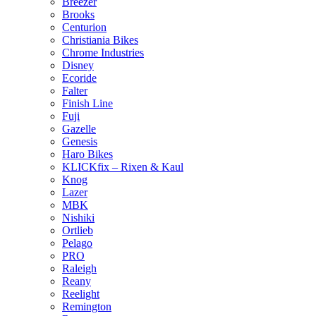
Breezer
Brooks
Centurion
Christiania Bikes
Chrome Industries
Disney
Ecoride
Falter
Finish Line
Fuji
Gazelle
Genesis
Haro Bikes
KLICKfix – Rixen & Kaul
Knog
Lazer
MBK
Nishiki
Ortlieb
Pelago
PRO
Raleigh
Reany
Reelight
Remington