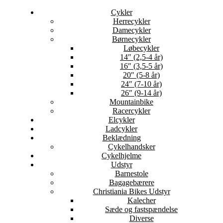
Cykler
Herrecykler
Damecykler
Børnecykler
Løbecykler
14″ (2,5-4 år)
16″ (3,5-5 år)
20″ (5-8 år)
24″ (7-10 år)
26″ (9-14 år)
Mountainbike
Racercykler
Elcykler
Ladcykler
Beklædning
Cykelhandsker
Cykelhjelme
Udstyr
Barnestole
Bagagebærere
Christiania Bikes Udstyr
Kalecher
Sæde og fastspændelse
Diverse