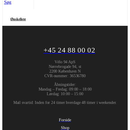
Søg
Ønskeliste
+45 24 88 00 02
Vélo 94 ApS
Nørrebrogade 94, st
2200 København N
CVR-nummer
:
36536780
Åbningstider:
Mandag – Fredag: 09:00 – 18:00
Lørdag: 10:00 – 15:00
Mail svartid: Inden for 24 timer hverdage 48 timer i weekender.
Forside
Shop