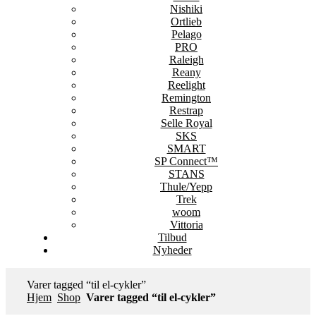
Nishiki
Ortlieb
Pelago
PRO
Raleigh
Reany
Reelight
Remington
Restrap
Selle Royal
SKS
SMART
SP Connect™
STANS
Thule/Yepp
Trek
woom
Vittoria
Tilbud
Nyheder
Varer tagged “til el-cykler”
Hjem
Shop
Varer tagged “til el-cykler”