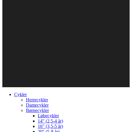
Cykler
Herrecykler
Damecykler
Børnecykler
Løbecykler
14″ (2,5-4 år)
16″ (3,5-5 år)
20″ (5-8 år)