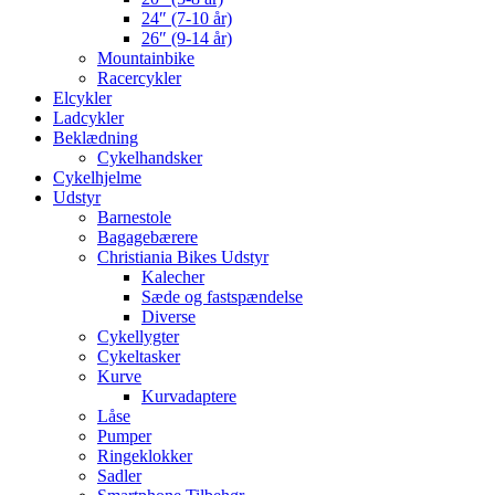
24″ (7-10 år)
26″ (9-14 år)
Mountainbike
Racercykler
Elcykler
Ladcykler
Beklædning
Cykelhandsker
Cykelhjelme
Udstyr
Barnestole
Bagagebærere
Christiania Bikes Udstyr
Kalecher
Sæde og fastspændelse
Diverse
Cykellygter
Cykeltasker
Kurve
Kurvadaptere
Låse
Pumper
Ringeklokker
Sadler