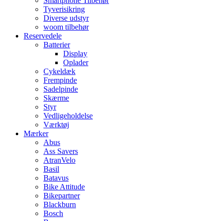
Smartphone Tilbehør
Tyverisikring
Diverse udstyr
woom tilbehør
Reservedele
Batterier
Display
Oplader
Cykeldæk
Frempinde
Sadelpinde
Skærme
Styr
Vedligeholdelse
Værktøj
Mærker
Abus
Ass Savers
AtranVelo
Basil
Batavus
Bike Attitude
Bikepartner
Blackburn
Bosch